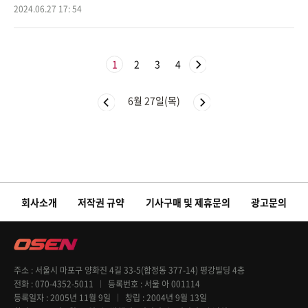
기를 앞두고 올 시즌 유독 롯데만 만나면 풀리지 않는 현실에 대해 푸념
2024.06.27 17: 54
을 했다.K
1
2
3
4
6월 27일(목)
회사소개
저작권 규약
기사구매 및 제휴문의
광고문의
주소
서울시 마포구 양화진 4길 33-5(합정동 377-14) 평강빌딩 4층
전화
070-4352-5011
등록번호
서울 아 001114
등록일자
2005년 11월 9일
창립
2004년 9월 13일