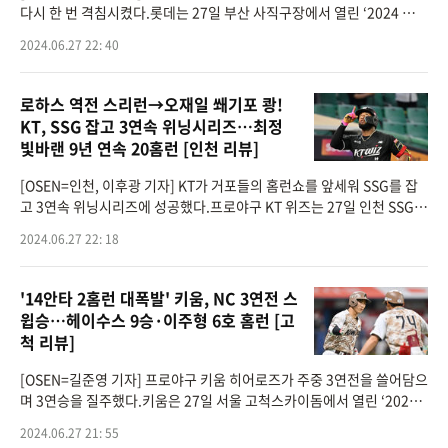
다시 한 번 격침시켰다.롯데는 27일 부산 사직구장에서 열린 ‘2024 신한
SOL뱅크 KBO리그’ KIA 타이거즈와의 경기에서 11-2로 대승을 거뒀다.
2024.06.27 22: 40
이로써 롯데는 K
로하스 역전 스리런→오재일 쐐기포 쾅!
KT, SSG 잡고 3연속 위닝시리즈…최정
빛바랜 9년 연속 20홈런 [인천 리뷰]
[OSEN=인천, 이후광 기자] KT가 거포들의 홈런쇼를 앞세워 SSG를 잡
고 3연속 위닝시리즈에 성공했다.프로야구 KT 위즈는 27일 인천 SSG랜
더스필드에서 열린 2024 신한 SOL뱅크 KBO리그 SSG 랜더스와의 시
2024.06.27 22: 18
즌 9차전에서 16-8완승을 거뒀다.KT
'14안타 2홈런 대폭발' 키움, NC 3연전 스
윕승…헤이수스 9승·이주형 6호 홈런 [고
척 리뷰]
[OSEN=길준영 기자] 프로야구 키움 히어로즈가 주중 3연전을 쓸어담으
며 3연승을 질주했다.키움은 27일 서울 고척스카이돔에서 열린 ‘2024
신한은행 SOL Bank KBO리그’ NC 다이노스와의 경기에서 9-7로 승리
2024.06.27 21: 55
하며 NC와의 3연전에