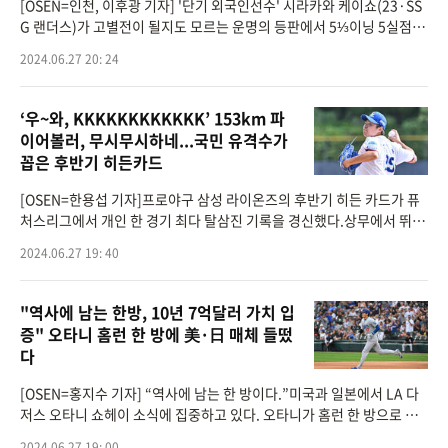
[OSEN=인천, 이후광 기자] '단기 외국인선수' 시라카와 케이쇼(23·SS
G 랜더스)가 고별전이 될지도 모르는 운명의 등판에서 5⅓이닝 5실점으
로 부진했다.시라카와는 27일 인천 SSG랜더스필드에서 열린 2024 신
2024.06.27 20: 24
한 SOL뱅크 KBO리그 KT
‘우~와, KKKKKKKKKKKK’ 153km 파
이어볼러, 무시무시하네...국민 유격수가
꼽은 후반기 히든카드
[OSEN=한용섭 기자]프로야구 삼성 라이온즈의 후반기 히든 카드가 퓨
처스리그에서 개인 한 경기 최다 탈삼진 기록을 경신했다.상무에서 뛰고
있는 김윤수는 27일 강화 SSG퓨처스필드에서 열린 퓨처스리그 SSG 2
2024.06.27 19: 40
군과의 경기에 선발
"역사에 남는 한방, 10년 7억달러 가치 입
증" 오타니 홈런 한 방에 美·日 매체 들떴
다
[OSEN=홍지수 기자] “역사에 남는 한 방이다.”미국과 일본에서 LA 다
저스 오타니 쇼헤이 소식에 집중하고 있다. 오타니가 홈런 한 방으로 구
단 역사에 이름을 올렸기 때문이다.오타니는 27일(이하 한국시간) 미국
2024.06.27 19: 00