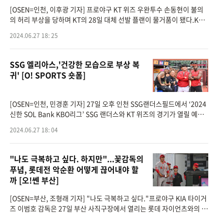
[OSEN=인천, 이후광 기자] 프로야구 KT 위즈 우완투수 손동현이 불의
의 허리 부상을 당하며 KT의 28일 대체 선발 플랜이 물거품이 됐다.KT
는 27일 인천 SSG랜더스필드에서 열리는 2024 신한 SOL뱅크 KBO리
2024.06.27 18: 25
그 SSG와의 시즌 9차전에 앞서 우
SSG 엘리아스,'건강한 모습으로 부상 복
귀' [O! SPORTS 숏폼]
[OSEN=인천, 민경훈 기자] 27일 오후 인천 SSG랜더스필드에서 ‘2024
신한 SOL Bank KBO리그’ SSG 랜더스와 KT 위즈의 경기가 열릴 예정
인 가운데 경기 전 그라운드 훈련이 진행됐다.부상에서 벗어나 퓨처스 리
2024.06.27 18: 04
그에서 실전 테스트
"나도 극복하고 싶다. 하지만"...꽃감독의
푸념, 롯데전 악순환 어떻게 끊어내야 할
까 [오!쎈 부산]
[OSEN=부산, 조형래 기자] "나도 극복하고 싶다."프로야구 KIA 타이거
즈 이범호 감독은 27일 부산 사직구장에서 열리는 롯데 자이언츠와의 경