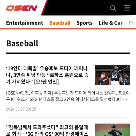
Entertainment
Baseball
Sports
Life & Car
Ph
Baseball
‘19안타 대폭발’ 우승후보 드디어 깨어나
나, 3연속 위닝 반등 “로하스 홈런으로 승
기 가져왔다” [오!쎈 인천]
[OSEN=인천, 이후광 기자] 우승후보가 드디어 깨어나는 것일까. 프로야
구 KT 위즈가 SSG 랜더스를 잡고 3연속 위닝시리즈를 달성했다.KT 위
즈는 27일 인천 SSG랜더스필드에서 열린 2024 신한 SOL뱅크 KBO리
2024.06.27 23: 25
그 SSG 랜더스와의 시즌 9차전에
"감독님께서 도와주셨다" 최고의 폼일때
로 회귀…'6G 만의 QS' 90억 안경에이스