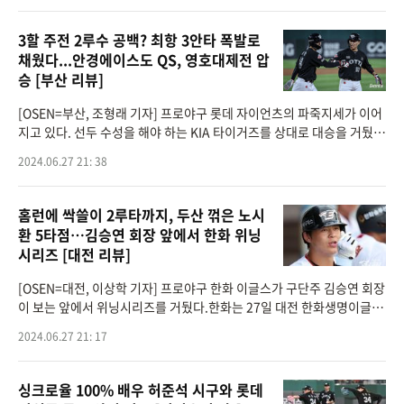
3할 주전 2루수 공백? 최항 3안타 폭발로
채웠다...안경에이스도 QS, 영호대제전 압
승 [부산 리뷰]
[OSEN=부산, 조형래 기자] 프로야구 롯데 자이언츠의 파죽지세가 이어
지고 있다. 선두 수성을 해야 하는 KIA 타이거즈를 상대로 대승을 거뒀
다. 올 시즌 상대전적 7승3패1무의 우세를 이어갔다.롯데는 27일 부산
2024.06.27 21: 38
사직구장에서 열린 &
홈런에 싹쓸이 2루타까지, 두산 꺾은 노시
환 5타점…김승연 회장 앞에서 한화 위닝
시리즈 [대전 리뷰]
[OSEN=대전, 이상학 기자] 프로야구 한화 이글스가 구단주 김승연 회장
이 보는 앞에서 위닝시리즈를 거뒀다.한화는 27일 대전 한화생명이글스
파크에서 열린 2024 신한 SOL Bank KBO리그 두산 베어스와의 홈경기
2024.06.27 21: 17
를 8-3완승으로 장식했다
싱크로율 100% 배우 허준석 시구와 롯데