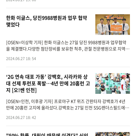
일리노이
한화 이글스, 당진9988병원과 업무 협약
맺었다
[OSEN=이상학 기자] 한화 이글스는 27일 당진 9988병원과 업무협약
을 체결했다.다양한 첨단장비를 보유한 척추, 관절 전문병원으로 지역
내 입지를 다지고 있는 당진 9988병원은 4년 연속 한화 이글스 퓨처스팀
2024.06.27 18: 54
서산 홈경기시 구급차
‘2G 연속 대포 가동’ 강백호, 시라카와 상
대 선제 투런포 폭발…4년 만에 20홈런 고
지 [오!쎈 인천]
[OSEN=인천, 이후광 기자] 프로야구 KT 위즈 간판타자 강백호가 4년
만에 20홈런 고지에 올라섰다.강백호는 27일 인천 SSG랜더스필드에서
열린 2024 신한 SOL뱅크 KBO리그 SSG 랜더스와의 시즌 9차전에 2번
2024.06.27 18: 42
지명타자로 선발 출전해 첫 타
"50% 확률, 대원이 때문에 이겼다" 신인