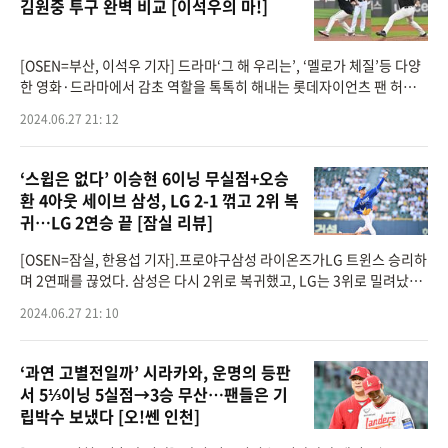
김원중 투구 완벽 비교 [이석우의 마!]
[OSEN=부산, 이석우 기자] 드라마‘그 해 우리는’, ‘멜로가 체질’등 다양
한 영화·드라마에서 감초 역할을 톡톡히 해내는 롯데자이언츠 팬 허준
석 배우가 특별한 시구를 했다.배우 허준석은 26일 부산 사직구장
2024.06.27 21: 12
‘스윕은 없다’ 이승현 6이닝 무실점+오승
환 4아웃 세이브 삼성, LG 2-1 꺾고 2위 복
귀…LG 2연승 끝 [잠실 리뷰]
[OSEN=잠실, 한용섭 기자].프로야구삼성 라이온즈가LG 트윈스 승리하
며 2연패를 끊었다. 삼성은 다시 2위로 복귀했고, LG는 3위로 밀려났다.
삼성은27일 서울 잠실구장에서 열린 2024 KBO리그 LG와 경기에서 2-
2024.06.27 21: 10
1로 승리했다.삼성 선발 이
‘과연 고별전일까’ 시라카와, 운명의 등판
서 5⅓이닝 5실점→3승 무산…팬들은 기
립박수 보냈다 [오!쎈 인천]