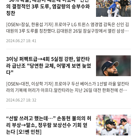
의 결정적인 3루 도루, 염갈량의 승부수와
칭찬
[OSEN=잠실, 한용섭 기자] 프로야구 LG 트윈스 염경엽 감독은 신인 김
대원의 3루 도루를 칭찬했다.김대원은 26일 잠실구장에서 열린 삼성전
에서 1-1 동점인 9회말 대주자로 교체 출장해 2루에서 3루 도루를 성공
2024.06.27 18: 41
시켰다. 김대원의 도
3이닝 퍼펙트급→4회 5실점 강판, 알칸타
라 급난조 "당연한 교체, 어떻게 보면 늦었
다"
[OSEN=대전, 이상학 기자] 프로야구 두산 베어스가 1선발 라울 알칸타
라의 기복에 머리가 아프다.알칸타라는 지난 26일 대전 한화전에 선발등
판, 3⅔이닝 4피안타(2피홈런) 3볼넷 4탈삼진 5실점으로 조기 강판했
2024.06.27 18: 32
다. 3회까지 수비 실
“선발 쓰려고 했는데…” 손동현 불의의 허
리 부상→말소, 정우람 보상선수 기회 얻
는다 [오!쎈 인천]