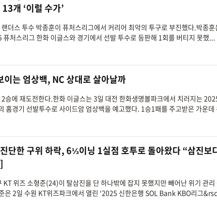
13개 ‘이럴 수가’
SG 랜더스 투수 박종훈이 퓨처스리그에서 커리어 최악의 투구로 부진했다.박종훈
5 퓨처스리그 한화 이글스와 경기에서 선발 투수로 등판해 1회를 버티지 못했...
 보이는 엄상백, NC 상대로 살아날까
즌 2승에 재도전한다.한화 이글스는 3일 대전 한화생명볼파크에서 치러지는 2025
스와의 홈경기 선발투수로 사이드암 엄상백을 예고했다. 1승1패를 주고받은 가운데 위
 진단한 구위 하락, 6⅓이닝 1실점 호투로 돌아왔다 “삼진보
]
구 KT 위즈 소형준(24)이 탈삼진을 단 하나밖에 잡지 못했지만 빼어난 위기 관리
2일 수원 KT위즈파크에서 열린 ‘2025 신한은행 SOL Bank KBO리그&rsqu