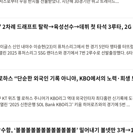
다저스로부터 우승 반지를 선물받았다. 지난해 30경기만 뛰고 트레이드...
’ 2차례 드래프트 탈락→육성선수→데뷔 첫 타석 3루타, 2G
 이글스 신인 내야수 이승현(23)이 퓨처스리그에서 한 경기 5안타 맹타를 터뜨
린 2025 퓨처스리그 SSG 랜더스와 경기에서 7번 2루수로 선발출장했다. 6타.
’ 로하스 “단순한 외국인 기록 아니야, KBO에서의 노력·희생
야구 KT 위즈 멜 로하스 주니어가 KBO리그 역대 외국인타자 최다홈런 신기록에 
 ‘2025 신한은행 SOL Bank KBO리그’ 키움 히어로즈와의 경기에 5번 ...
억 잠수함, ‘볼볼볼볼볼볼볼볼볼볼볼볼’ 밀어내기 볼넷만 3개→1