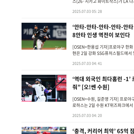
스(26·시카고 화이트삭스)가 LA 
2025.07.03 05: 28
‘안타-안타-안타-안타-안타
8안타 인생 역전이 보인다
[OSEN=한용섭 기자]프로야구 한화
현은 2일 강화 SSG퓨처스필드에서 열
2025.07.03 04: 41
‘역대 외국인 최다홈런 -1
줘” [오!쎈 수원]
[OSEN=수원, 길준영 기자] 프로
로하스는 2일 수원 KT위즈파크에서 열린
2025.07.03 04: 20
‘충격, 커리어 최악’ 65