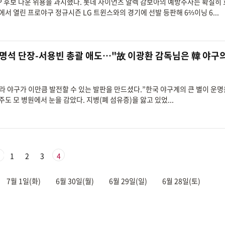
 MVP 후보 다운 위용을 과시했다. 롯데 자이언츠 알렉 감보아의 예방주사는 확실히
서 열린 프로야구 정규시즌 LG 트윈스와의 경기에 선발 등판해 6⅔이닝 6...
 차명석 단장-서용빈 총괄 애도…"故 이광환 감독님은 韓 야구
리나라 야구가 이만큼 발전할 수 있는 발판을 만드셨다.”한국 야구계의 큰 별이 운명
주도 모 병원에서 눈을 감았다. 지병(폐 섬유증)을 앓고 있었...
1
2
3
4
7월 1일(화)
6월 30일(월)
6월 29일(일)
6월 28일(토)