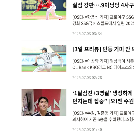
실점 강판….9이닝당 4사구 
[OSEN=한용섭 기자] 프로야구 S
강화 SSG퓨처스필드에서 열린 202
2025.07.03 03: 34
[3일 프리뷰] 반등 기미 안
[OSEN=이상학 기자] 엄상백이 시
OL Bank KBO리그 NC 다이노
2025.07.03 02: 28
‘1탈삼진+3병살’ 냉정하게
던지는데 집중” [오!쎈 수원
[OSEN=수원, 길준영 기자] 프로야
과시하며 시즌 6승을 수확했다.소형준은 
2025.07.03 01: 40