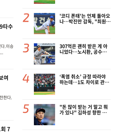
최, 폭염 대책 논의 [공식
발표]
'코디 폰태'는 언제 돌아오
나…박진만 감독, "최원태
 9타수
가 잘해줘야 선발진 제대
로 돌아간다"
307억은 괜히 받은 게 아
렸다.이승
니었다…노시환, 공수주
..
원맨쇼+6년 연속 100안타
[오!쎈 대구]
‘폭염 취소’ 규정 따라야
 보여
하는데…1도 차이로 관중
25명 쓰러졌다. 심정지까
지, 폭염 경보에도 경기 취
도전한다.
소 가능할까
"돈 많이 받는 거 말고 뭐
가 있나" 김하성 향한 현
지 매체 직격탄…"로스터
한 자리 낭비" 날선 비판
회 7