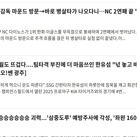
 감독 마운드 방문→바로 병살타가 나오다니…NC 2연패 끝 
야구 NC 다이노스가 1위 한화 이글스를 무득점으로 봉쇄하며 2연패에서 벗어났다. 
 마운드 방문으로 추격 흐름을 끊은 뒤 병살타로 실점 없이 끝냈다.이...
7월도 뜨겁다....팀타격 부진에 더 마음쓰인 한유섬 "넋 놓고
[오!쎈 광주]
음 편하게 먹으니 운도 따른다".SSG 간판타자 한유섬이 하룻만에 침묵을 깨고 화끈
챔피언스필드에서 열린 2025 프로야구 KIA 타이거즈와의 경기에 4번...
승승승승승승 괴력...'삼중도루' 예방주사에 각성, '좌완 160