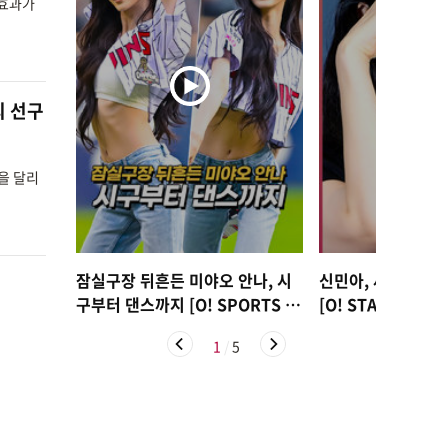
 효과가
의 선구
을 달리
잠실구장 뒤흔든 미야오 안나, 시
신민아, 새 신부의
구부터 댄스까지 [O! SPORTS 숏
[O! STAR 숏폼]
폼]
1
/
5