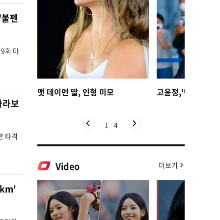
"불펜
9회 마
맷 데이먼 딸, 인형 미모
고윤정,'탄성을 자
 바라보
1
/
4
한 타격
Video
더보기
km'