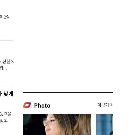
은 2일
 신한 S
...
다 낮게
Photo
더보기
 능력을
o...