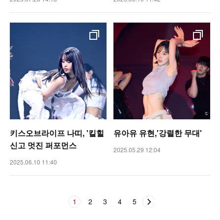
키스오브라이프 나띠, '킬힐
유아유 유현,'강렬한 무대'
신고 멋진 퍼포먼스
2025.05.29 12:04
2025.06.10 11:40
1
2
3
4
5