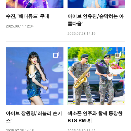
수진, '배디튜드' 무대
아이브 안유진,'숨막히는 아
름다움'
2025.09.11 12:34
2025.07.28 14:19
아이브 장원영,'러블리 손키
색소폰 연주와 함께 등장한
스'
BTS RM-뷔
2025.07.28 14:18
2025.06.10 11:42