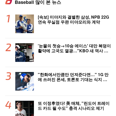
Baseball 많이 본 뉴스
[속보] 미야지와 결별한 삼성, NPB 22G
연속 무실점 우완 미야모리와 계약
'눈물의 첫승→10승 에이스' 대만 복덩이
활약에 고국도 열광…"KBO 새 역사 썼
다"
"한화에서만큼만 던져준다면…" 1G 만
에 쓰러진 폰세, 토론토 기대는 식지 않
았다
또 이정후였다! 美 매체, "린도어 트레이
드 카드 될 수도" 충격 시나리오 제기