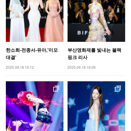
한소희-전종서-유아,'미모
부산영화제를 빛내는 블랙
대결'
핑크 리사
2025.09.18 16:12
2025.09.18 16:09