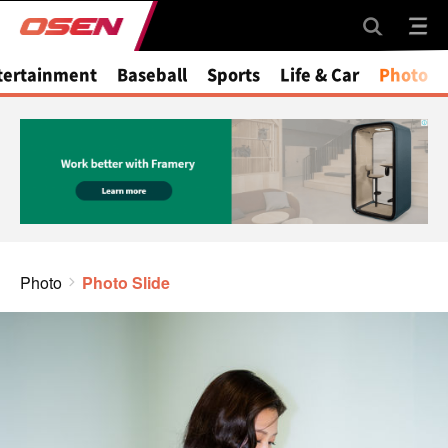
tertainment
Baseball
Sports
Life & Car
Photo
Photo
Photo Slide