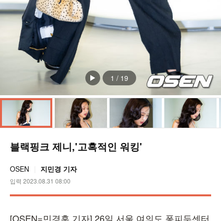
1
/
19
블랙핑크 제니,'고혹적인 워킹'
OSEN
지민경 기자
입력 2023.08.31 08:00
[OSEN=민경훈 기자] 26일 서울 여의도 퐁피두센터