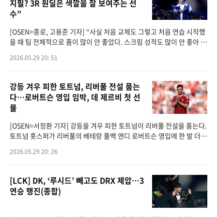
지필? 3R 원딜은 색깔을 잘 보여주는 선
수”
[OSEN=종로, 고용준 기자] “사실 처음 교체도 그렇고 처음 연습 시작했
을 때 팀 전체적으로 폼이 많이 안 좋았다. 스크림 성적도 많이 안 좋아 변
화가 필요했었다.”파란만장했던 DRX의 1, 2라운드가 5승 13패 득실 -1
2026.05.29 20: 51
2로 끝났
강등 겨우 피한 토트넘, 리버풀 전설 품는
다…로버트슨 영입 임박, 데 제르비 첫 선
물
[OSEN=서정환 기자] 강등을 겨우 피한 토트넘이 리버풀 전설을 품는다.
토트넘 홋스퍼가 리버풀의 베테랑 풀백 앤디 로버트슨 영입에 한 발 더
다가섰다. 자유계약(FA) 형태로 협상이 진행 중이며, 계약이 성사될 경
2026.05.29 20: 26
우 로베르토 데
[LCK] DK, ‘루시드’ 빼고도 DRX 제압…3
연승 행진(종합)