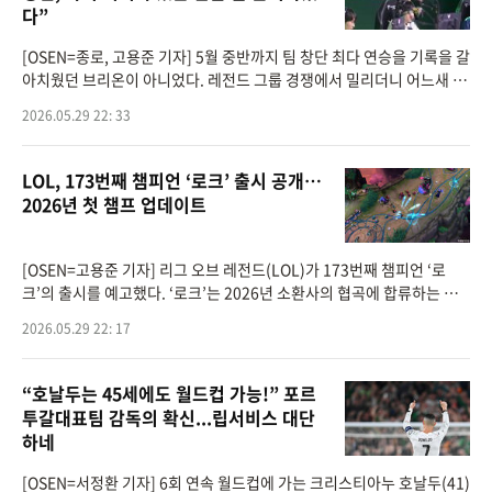
다”
[OSEN=종로, 고용준 기자] 5월 중반까지 팀 창단 최다 연승을 기록을 갈
아치웠던 브리온이 아니었다. 레전드 그룹 경쟁에서 밀리더니 어느새 4
연패를 당하며 로드 투 MSI 진출까지 흔들리고 있다.‘쏭’ 김상수 감독은
2026.05.29 22: 33
“
LOL, 173번째 챔피언 ‘로크’ 출시 공개…
2026년 첫 챔프 업데이트
[OSEN=고용준 기자] 리그 오브 레전드(LOL)가 173번째 챔피언 ‘로
크’의 출시를 예고했다. ‘로크’는 2026년 소환사의 협곡에 합류하는 유
일한 챔피언이다.라이엇 게임즈는 지난 28일 보도자료를 통해 PC MOB
2026.05.29 22: 17
A(다중사용
“호날두는 45세에도 월드컵 가능!” 포르
투갈대표팀 감독의 확신...립서비스 대단
하네
[OSEN=서정환 기자] 6회 연속 월드컵에 가는 크리스티아누 호날두(41)