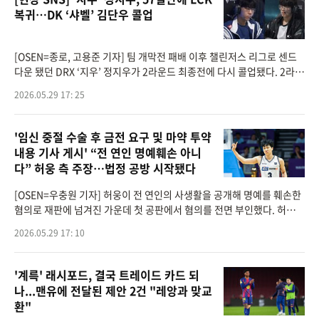
복귀…DK ‘샤벨’ 김단우 콜업
[OSEN=종로, 고용준 기자] 팀 개막전 패배 이후 챌린저스 리그로 센드
다운 됐던 DRX ‘지우’ 정지우가 2라운드 최종전에 다시 콜업됐다. 2라운
드 5위를 확정한 디플러스 기아(DK)가 챌린저스 리그에서 ‘샤벨’ 김단우
2026.05.29 17: 25
'임신 중절 수술 후 금전 요구 및 마약 투약
내용 기사 게시' “전 연인 명예훼손 아니
다” 허웅 측 주장…법정 공방 시작됐다
[OSEN=우충원 기자] 허웅이 전 연인의 사생활을 공개해 명예를 훼손한
혐의로 재판에 넘겨진 가운데 첫 공판에서 혐의를 전면 부인했다. 허웅
측은 직접 인터뷰를 진행한 사실이 없으며 유튜브 출연 역시 비방 목적이
2026.05.29 17: 10
아닌 해명
'계륵' 래시포드, 결국 트레이드 카드 되
나...맨유에 전달된 제안 2건 "레앙과 맞교
환"