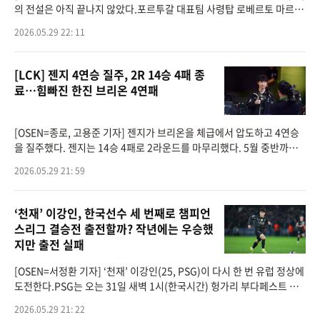
의 전설은 아직 끝나지 않았다.포르투갈 대표팀 사령탑 로베르토 마르티
네스 감독이 호날두가 무려 2030 월드컵까지 출전 가능하다고언급하며
2026.05.29 22: 11
강한 신뢰를 드러
[LCK] 젠지 4연승 질주, 2R 14승 4패 종
료…힘빠진 한진 브리온 4연패
[OSEN=종로, 고용준 기자] 젠지가 브리온을 체급에서 압도하고 4연승
을 질주했다. 젠지는 14승 4패로 2라운드를 마무리했다. 5월 중반까지
연승행진을 달리던 한진 브리온은 강팀과 후반 대진에서 4연패를 당하
2026.05.29 21: 59
면서 부진이 계속됐
‘천재’ 이강인, 한국선수 세 번째로 챔피언
스리그 결승전 출전할까? 작년에는 우승했
지만 출전 실패
[OSEN=서정환 기자] ‘천재’ 이강인(25, PSG)이 다시 한 번 유럽 정상에
도전한다.PSG는 오는 31일 새벽 1시(한국시간) 헝가리 부다페스트 푸
슈카시 아레나에서 아스날과 2025-2026 유럽축구연맹(UEFA) 챔피언
2026.05.29 21: 22
스리그 결승전을 치른