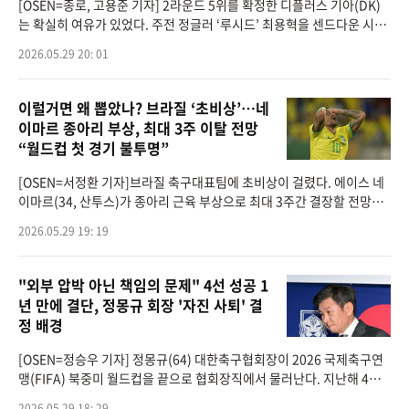
[OSEN=종로, 고용준 기자] 2라운드 5위를 확정한 디플러스 기아(DK)
는 확실히 여유가 있었다. 주전 정글러 ‘루시드’ 최용혁을 센드다운 시키
고 신인 ‘샤갈’ 김단우를 콜업하는 여유 속에서 DRX를 꺾고 4연승을 질
2026.05.29 20: 01
주
이럴거면 왜 뽑았나? 브라질 ‘초비상’…네
이마르 종아리 부상, 최대 3주 이탈 전망
“월드컵 첫 경기 불투명”
[OSEN=서정환 기자]브라질 축구대표팀에 초비상이 걸렸다. 에이스 네
이마르(34, 산투스)가 종아리 근육 부상으로 최대 3주간 결장할 전망이
다. 북중미 월드컵 개막을 앞둔 상황에서 브라질의 첫 경기 출전 여부도
2026.05.29 19: 19
불투명해졌다.브
"외부 압박 아닌 책임의 문제" 4선 성공 1
년 만에 결단, 정몽규 회장 '자진 사퇴' 결
정 배경
[OSEN=정승우 기자] 정몽규(64) 대한축구협회장이 2026 국제축구연
맹(FIFA) 북중미 월드컵을 끝으로 협회장직에서 물러난다. 지난해 4선
에 성공한 지 약 1년 3개월 만에 나온 결정이다.대한축구협회는 29일 정
2026.05.29 18: 29