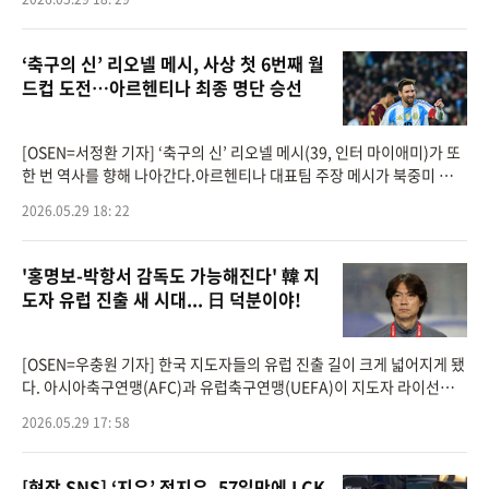
몽규 회장의 입장문을 공
‘축구의 신’ 리오넬 메시, 사상 첫 6번째 월
드컵 도전…아르헨티나 최종 명단 승선
[OSEN=서정환 기자] ‘축구의 신’ 리오넬 메시(39, 인터 마이애미)가 또
한 번 역사를 향해 나아간다.아르헨티나 대표팀 주장 메시가 북중미 월드
컵 최종 명단에 포함되며 남자 축구 역사상 최초의 ‘6회 월드컵 출전&rs
2026.05.29 18: 22
qu
'홍명보-박항서 감독도 가능해진다' 韓 지
도자 유럽 진출 새 시대... 日 덕분이야!
[OSEN=우충원 기자] 한국 지도자들의 유럽 진출 길이 크게 넓어지게 됐
다. 아시아축구연맹(AFC)과 유럽축구연맹(UEFA)이 지도자 라이선스
상호 인정에 합의하면서 그동안 존재했던 가장 큰 장벽이 사실상 사라졌
2026.05.29 17: 58
다.사우디아라비아
[현장 SNS] ‘지우’ 정지우, 57일만에 LCK