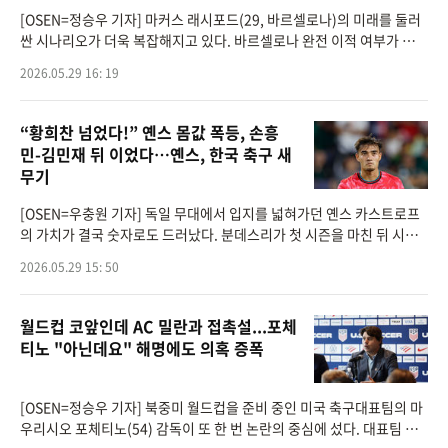
[OSEN=정승우 기자] 마커스 래시포드(29, 바르셀로나)의 미래를 둘러
싼 시나리오가 더욱 복잡해지고 있다. 바르셀로나 완전 이적 여부가 불투
명한 가운데 맨체스터 유나이티드가 래시포드를 활용한 두 가지 트레이
2026.05.29 16: 19
드 카드를 제안
“황희찬 넘었다!” 옌스 몸값 폭등, 손흥
민-김민재 뒤 이었다…옌스, 한국 축구 새
무기
[OSEN=우충원 기자] 독일 무대에서 입지를 넓혀가던 옌스 카스트로프
의 가치가 결국 숫자로도 드러났다. 분데스리가 첫 시즌을 마친 뒤 시장
가치가 크게 뛰어오르며 한국 선수 몸값 상위권에 이름을 올렸다.트랜스
2026.05.29 15: 50
퍼마크트는 27
월드컵 코앞인데 AC 밀란과 접촉설...포체
티노 "아닌데요" 해명에도 의혹 증폭
[OSEN=정승우 기자] 북중미 월드컵을 준비 중인 미국 축구대표팀의 마
우리시오 포체티노(54) 감독이 또 한 번 논란의 중심에 섰다. 대표팀 최