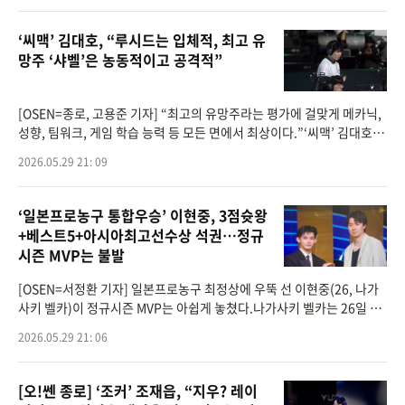
‘씨맥’ 김대호, “루시드는 입체적, 최고 유
망주 ‘샤벨’은 농동적이고 공격적”
[OSEN=종로, 고용준 기자] “최고의 유망주라는 평가에 걸맞게 메카닉,
성향, 팀워크, 게임 학습 능력 등 모든 면에서 최상이다.”‘씨맥’ 김대호 디
플러스 기아(DK) 감독은 오랜만에 신을 내면서 선수 칭찬에 여념이
2026.05.29 21: 09
‘일본프로농구 통합우승’ 이현중, 3점슛왕
+베스트5+아시아최고선수상 석권…정규
시즌 MVP는 불발
[OSEN=서정환 기자] 일본프로농구 최정상에 우뚝 선 이현중(26, 나가
사키 벨카)이 정규시즌 MVP는 아쉽게 놓쳤다.나가사키 벨카는 26일 일
본 요코하마 아레나에서 개최된 2025-26 일본프로농구 B.리그 파이널
2026.05.29 21: 06
3차전에서 류큐 골든킹스
[오!쎈 종로] ‘조커’ 조재읍, “지우? 레이