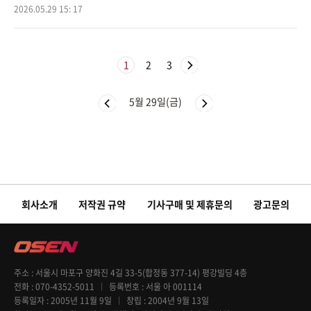
종 명단 탈락 선수들에게 이메일로 결과를 통보해 비판을 받은 데 이어,
2026.05.29 15: 17
이번에는 AC 밀
1
2
3
5월 29일(금)
회사소개
저작권 규약
기사구매 및 제휴문의
광고문의
주소
서울시 마포구 양화진 4길 33-5(합정동 377-14) 평강빌딩 4층
전화
070-4352-5011
등록번호
서울 아 001114
등록일자
2005년 11월 9일
창립
2004년 9월 13일