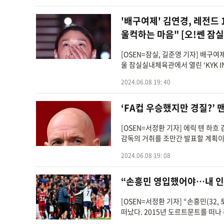
'배구여제' 김연경, 레전드
울컥하는 마음" [오!쎈 잠실
[OSEN=잠실, 길준영 기자] 배구
울 잠실실내체육관에서 열린 ‘KYK IN
2024.06.08 19: 40
‘FA컵 우승했지만 경질?’ 
[OSEN=서정환 기자] 에릭 텐 하
감독의 거취를 조만간 발표할 계획이다.
2024.06.08 19: 08
“손흥민 영입했어야…내 인
[OSEN=서정환 기자] “손흥민(3
떠났다. 2015년 도르트문트를 떠나 