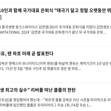
 10인과 함께 국가대표 은퇴식 "태극기 달고 정말 오랫동안 
]
여제 흥국생명 핑크스파이더스 김연경(36)이 국가대표 은퇴식을 치렀다.김연경은 
VITATIONAL 2024’ 김연경 국가대표 은퇴경기가 끝난 뒤 국가대표 은퇴...
맨유, 텐 하흐 미래 곧 발표한다
흐 감독은 맨체스터 유나이티드(이하 맨유)를 떠날까.맨유는 계약기간이 1년 남은 
 ‘더선’은 8일 “맨유 구단주 짐 랫클리프 경은 텐 하흐...
생 최고의 실수” 리버풀 떠난 클롭의 한탄
2, 토트넘)을 영입했어야 했는데…”위르겐 클롭 감독은 지난 시즌을 마지막으로 
리버풀에 입단했던 클롭은 프리미어리그 우승 1회, FA컵 우승 1...