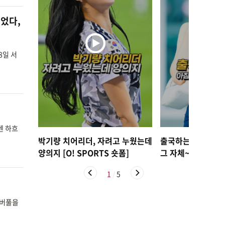
뛰었다,
8일 서
텐 하흐
박기량 치어리더, 자려고 누웠는데
출국하는 박규영, 
양의지 [O! SPORTS 숏폼]
그 자체~ [O! STA
1
/
5
리버풀을