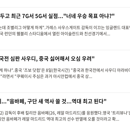
두고 최근 7G서 5G서 실점..."너네 우승 목표 아냐?"
되는데 조별리그 어떻게 하게".가레스 사우스게이트 감독이 이끄는 잉글랜드 대표
 영국 런던의 웸블리 스타디움에서 열린 아이슬란드와 친선경기에서...
한국전 심판 사우디, 중국 싫어해서 오심 우려"
떻게 하냐".중국 '즈보 닷컴'은 8일(한국시간) "중국과 한국전에서 사우디 아라비
라면서 "쿠웨이시 주심은 과거 아시안컵에서 중국 상...
.."음바페, 구단 새 역사 쓸 것...역대 최고 된다"
52) 감독이 후배 킬리안 음바페(26, 레알 마드리드)를 응원했다.영국 '트리뷰나'
리안 음바페가 레알 마드리드 역대 최고의 선수 반열에 오를 것이라고 확...