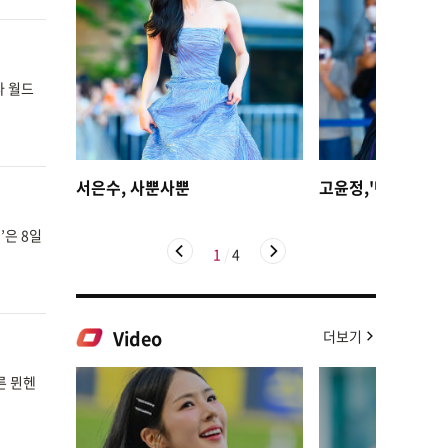
나 월드
서은수, 사뿐사뿐
고윤정,'탄성을 자
’은 8일
1
/
4
Video
더보기
른 뮌헨