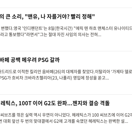
의 큰 소리, "맨유, 나 자를거야? 빨리 정해"
히 변했다.영국 '인디펜던트'는 8일(한국시간) "에릭 텐 하흐 맨체스터 유나이티
라고 통보했다"라면서"그는 절대 자진 사임의 의사는 전혀...
음바페 공백 메우려 PSG 갈까
알 마드리드로 이적한 킬리안 음바페(26)의 대체자를 찾았다.이탈리아 ‘가제타 델
PSG가 흐비차 크바라츠헬리아(23, 나폴리) 영입에 정성을 쏟고...
레틱스, 100T 이어 G2도 완파...젠지와 결승 격돌
0 씨브즈를 꺾은 실력 역시 우연이 아니었다. 헤레틱스가 100 씨브즈에 이어 G2
번 대회 앞선 두 번의 맞대결에서 G2에 고개를 숙였던 헤레틱스는 완벽한 설...