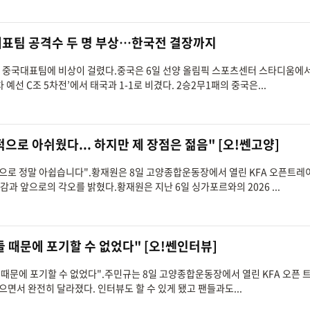
대표팀 공격수 두 명 부상…한국전 결장까지
앞둔 중국대표팀에 비상이 걸렸다.중국은 6일 선양 올림픽 스포츠센터 스타디움에
 예선 C조 5차전’에서 태국과 1-1로 비겼다. 2승2무1패의 중국은...
인적으로 아쉬웠다... 하지만 제 장점은 젊음" [오!쎈고양]
인적으로 정말 아쉽습니다".황재원은 8일 고양종합운동장에서 열린 KFA 오픈트
감과 앞으로의 각오를 밝혔다.황재원은 지난 6일 싱가포르와의 2026 ...
족들 때문에 포기할 수 없었다" [오!쎈인터뷰]
족들 때문에 포기할 수 없었다".주민규는 8일 고양종합운동장에서 열린 KFA 오픈
으면서 완전히 달라졌다. 인터뷰도 할 수 있게 됐고 팬들과도...