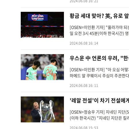
2024.06.08 16: 21
황금 세대 맞아? 英, 유로 앞
[OSEN=이인환 기자] "올라가야 
일 오전 3시 45분(이하 한국시간)
2024.06.08 16: 14
우스운 中 언론의 우려, "
[OSEN=이인환 기자] "아 오심 어
하메드 알 쿠웨이시 주심이 주관한다"
2024.06.08 16: 11
'레알 전설'이 차기 전설에게.
[OSEN=정승우 기자] 지네딘 지단(
(이하 한국시간) "지네딘 지단은 킬
2024.06.08 15: 53