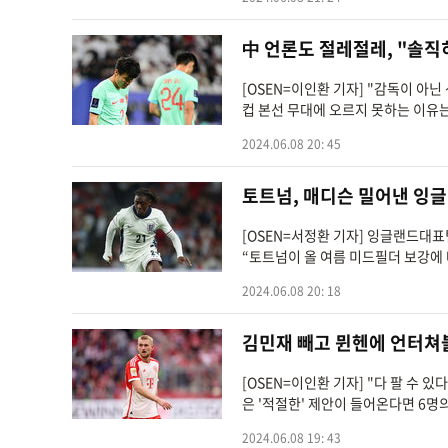
中 언론도 절레절레, "솔직
[OSEN=이인환 기자] "감독이 아닌
컵 본선 무대에 오르지 못하는 이유는
2024.06.08 20: 45
토트넘, 매디슨 밀어낸 잉
[OSEN=서정환 기자] 잉글랜드대표
“토트넘이 올 여름 미드필더 보강에 나
2024.06.08 20: 18
김민재 빼고 뮌헨에 언터쳐블
[OSEN=이인환 기자] "다 팔 수 
은 '적절한' 제안이 들어온다면 6명의
2024.06.08 19: 43