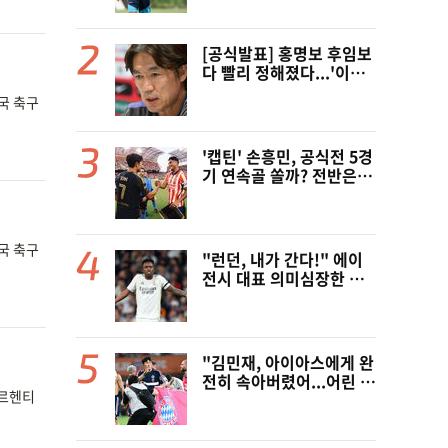
부 거절" 구두 합의설까지
[공식발표] 홍명보 후임보
다 빨리 정해졌다...'이례
적 공채' 韓 대표팀, 임시
국 축구
감독 데뷔 무대 확정! 9월
A매치 에콰도르·우루과이
와 2연전
'캡틴' 손흥민, 공식전 5경
기 연속골 쏠까? 전반은 잠
잠...'부앙가 선제골' LAF
C, 과달라하라와 1-1 전반
종료
국 축구
"런던, 내가 간다!" 에이
전시 대표 의미심장한 예
고...'핵폭탄급' 비니시우
스 아스날행 불붙었다
"김민재, 아이아스에게 완
전히 속아버렸어...어린 선
아르헨티
수들이 승리 견인!" 獨 언
론, 냉정한 평가