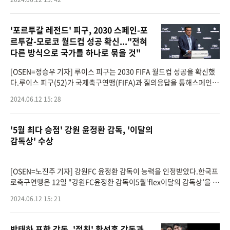
힘든 경기를 펼쳤다.
'포르투갈 레전드' 피구, 2030 스페인-포
르투갈-모로코 월드컵 성공 확신..."전혀
다른 방식으로 국가를 하나로 묶을 것"
[OSEN=정승우 기자] 루이스 피구는 2030 FIFA 월드컵 성공을 확신했
다.루이스 피구(52)가 국제축구연맹(FIFA)과 질의응답을 통해스페인과
포르투갈, 모로코 3개국이 공동 개최하는 2030년 월드컵에 대한 견해를
2024.06.12 15: 28
밝히며 성공적인 대회가
'5월 최다 승점' 강원 윤정환 감독, '이달의
감독상' 수상
[OSEN=노진주 기자] 강원FC 윤정환 감독이 능력을 인정받았다.한국프
로축구연맹은 12일 "강원FC윤정환 감독이5월‘flex이달의 감독상’을 수
상했다"라고 밝혔다.윤정환 감독이 이끄는 강원은5월에 열린6경기에서
2024.06.12 15: 21
4승1무
박태하 포항 감독, '절친' 황선홍 감독과