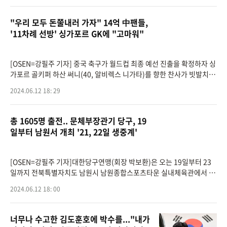
"우리 모두 돈쭐내러 가자" 14억 中팬들,
'11차례 선방' 싱가포르 GK에 "고마워"
[OSEN=강필주 기자] 중국 축구가 월드컵 최종 예선 진출을 확정하자 싱
가포르 골키퍼 하산 써니(40, 알비렉스 니가타)를 향한 찬사가 빗발치고
있다. 급기야 써니가 부업으로 하고 있는 식당 주소까지 공유하고 있다.
2024.06.12 18: 29
중국은 지난 1
총 1605명 출전.. 문체부장관기 당구, 19
일부터 남원서 개최 '21, 22일 생중계'
[OSEN=강필주 기자]대한당구연맹(회장 박보환)은 오는 19일부터 23
일까지 전북특별자치도 남원시 남원종합스포츠타운 실내체육관에서 제
19회 문화체육관광부장관기 전국생활체육당구대회 및2024남원 전국
2024.06.12 18: 00
당구선수권대회를 개최
너무나 수고한 김도훈호에 박수를..."내가