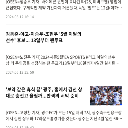
[OSEN=정승우 기자] 바이에른 뮌헨이 요나탄 타(28, 레버쿠젠) 영입에
근접했다. 구체적인 계약 기간까지 거론됐다.독일 '빌트'는 12일(이하
한국시간) "요나탄 타는 바이에른 뮌헨 합류를 열망한다. 타는 뮌헨과 합
2024.06.12 16: 14
의를 마쳤다&q
김동준-야고-이승우-조현우 '5월 이달의
선수' 후보... 13일부터 팬투표
[OSEN=노진주 기자]2024시즌5월'EA SPORTS K리그 이달의선수
상'의 주인공을 선정하는 팬 투표가13일부터16일까지4일간 실시된
다.‘EA SPORTS K리그 이달의선수상’은 한국프로축구연맹과K리그 공
2024.06.12 15: 50
식 비디오게임 파트너 일렉트로닉
'보약 같은 휴식 끝' 광주, 홈에서 김천 상
대로 승전고 울릴까...반격의 서막 준비
[OSEN=고성환 기자] 광주FC가 오는 15일 저녁 7시, 광주축구전용구장
에서 김천 상무와 17라운드홈경기를 갖는다.광주는 지난 4월 열린 6R
김천 원정에서 1-2역전패를 당했다. 볼 점유율과 슈팅 수 등에서 밀리며
2024.06.12 15: 42