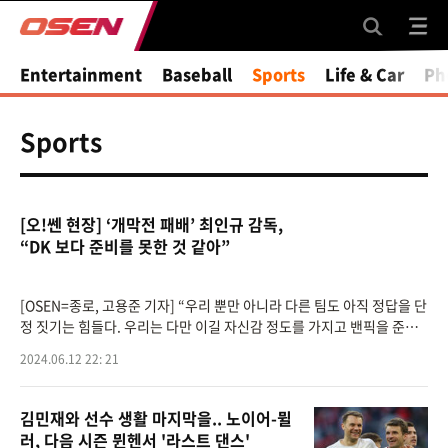
Entertainment
Baseball
Sports
Life & Car
Ph
Sports
[오!쎈 현장] ‘개막전 패배’ 최인규 감독,
“DK 보다 준비를 못한 것 같아”
[OSEN=종로, 고용준 기자] “우리 뿐만 아니라 다른 팀도 아직 정답을 단
정 짓기는 힘들다. 우리는 다만 이길 자신감 정도를 가지고 밴픽을 준비
했다.”디플러스 기아를 상대로 천적으로 군림하던 한화생명이 아니었
2024.06.12 22: 21
다. 최
김민재와 선수 생활 마지막을.. 노이어-뮐
러, 다음 시즌 뮌헨서 '라스트 댄스'