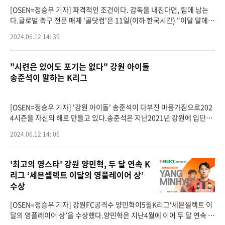
[OSEN=정승우 기자] 파격적인 조건이다. 감독을 내친다면, 팀에 남는
다.글로벌 축구 전문 매체 '골닷컴'은 11일(이하 한국시간) "이달 말에
구단과 계약이 만료되는 마츠 훔멜스(36, 도르트문트)의 미래는 에딘 테
2024.06.12 14: 39
르지치(42) 감독
"시련은 있어도 포기는 없다" 강원 아이돌
송준석이 말하는 K리그
[OSEN=정승우 기자] '강원 아이돌' 송준석이 다부진 마음가짐으로202
4시즌을 자신의 해로 만들고 있다.송준석은 지난2021년 강원에 입단했
다. 2001년생, 20세의 풋풋한 미소년은 어느덧 축구 선수로4년차의 시
2024.06.12 14: 06
즌을 맞이하고 있다.송
'최고의 영스타' 강원 양민혁, 두 달 연속 K
리그 ‘세븐셀렉트 이달의 영플레이어 상’
수상
[OSEN=정승우 기자] 강원FC공격수 양민혁이5월K리그‘세븐셀렉트 이
달의 영플레이어 상’을 수상했다.양민혁은 지난4월에 이어 두 달 연속 이