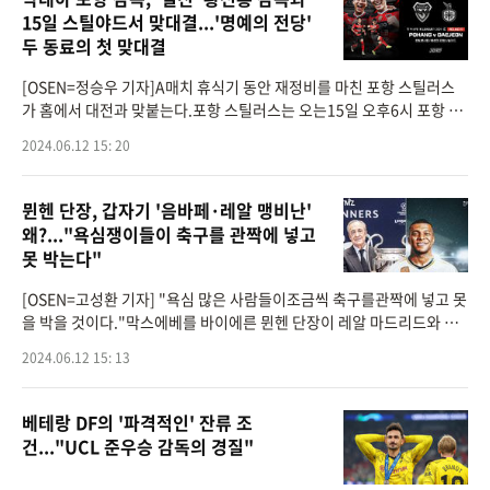
15일 스틸야드서 맞대결...'명예의 전당'
두 동료의 첫 맞대결
[OSEN=정승우 기자]A매치 휴식기 동안 재정비를 마친 포항 스틸러스
가 홈에서 대전과 맞붙는다.포항 스틸러스는 오는15일 오후6시 포항 스
틸야드에서 대전하나시티즌 과 하나은행K리그1 2024 17라운드를 펼친
2024.06.12 15: 20
다. 20일 만에 찾아온 홈
뮌헨 단장, 갑자기 '음바페·레알 맹비난'
왜?..."욕심쟁이들이 축구를 관짝에 넣고
못 박는다"
[OSEN=고성환 기자] "욕심 많은 사람들이조금씩 축구를관짝에 넣고 못
을 박을 것이다."막스에베를 바이에른 뮌헨 단장이 레알 마드리드와 킬
리안 음바페(26)를 저격했다.영국 '90MIN'은 11일(한국시간) "에베를
2024.06.12 15: 13
바이에른
베테랑 DF의 '파격적인' 잔류 조
건..."UCL 준우승 감독의 경질"