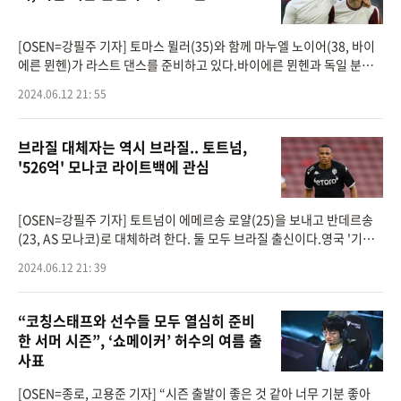
[OSEN=강필주 기자] 토마스 뮐러(35)와 함께 마누엘 노이어(38, 바이
에른 뮌헨)가 라스트 댄스를 준비하고 있다.바이에른 뮌헨과 독일 분데
스리가 소식을 다루는 '바이에른 앤 저머니(Bayern & Germany)'는 12
2024.06.12 21: 55
일 독일 '빌트'를 인용, 바
브라질 대체자는 역시 브라질.. 토트넘,
'526억' 모나코 라이트백에 관심
[OSEN=강필주 기자] 토트넘이 에메르송 로얄(25)을 보내고 반데르송
(23, AS 모나코)로 대체하려 한다. 둘 모두 브라질 출신이다.영국 '기브
미스포츠'는 12일(한국시간) 토트넘이 올여름 라이트백 에메르송 대체
2024.06.12 21: 39
자로 모나코 수비수 반
“코칭스태프와 선수들 모두 열심히 준비
한 서머 시즌”, ‘쇼메이커’ 허수의 여름 출
사표
[OSEN=종로, 고용준 기자] “시즌 출발이 좋은 것 같아 너무 기분 좋아