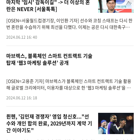
마지막 '임시' 감독이길" -> 더 이상의 혼
란은 NEVER [서울톡톡]
[OSEN=서울월드컵경기장, 이인환 기자] 선수와 코칭 스태프는 다시 한
번 혼란을 수습하기 위해 최선을 다했다. 이제는 공은 다시 대한축구협회
(KFA)에게 돌아갔다.김도훈 임시 감독이 이끄는 대한민국 축구대표팀
2024.06.12 16: 40
은 11일 오후 8시
마브렉스, 블록체인 스마트 컨트랙트 기술
탑재 ‘웹3 마케팅 솔루션’ 공개
[OSEN=고용준 기자] 마브렉스가 블록체인 스마트 컨트랙트 기술 활용
해 글로벌 크리에이터, 이용자를 대상으로 한 ‘웹3 마케팅 솔루션’을 공
개했다.마브렉스는 12일 블록체인 스마트 컨트랙트 기술을 활용한 ‘웹3
2024.06.12 16: 18
마
뮌헨, '김민재 경쟁자' 영입 청신호..."선
수와 개인 합의 완료, 2029년까지 계약 기
간 이야기도"