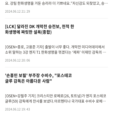
요. 강팀 한화생명을 거둔 승리라 더 기쁘네요.”자신감도 되찾았고, 승리
의 기억도 되찾은 느낌이었다. 4년 전 다크호스가 아닌 리그 최강으로 거
2024.06.12 21: 29
듭났
[LCK] 달라진 DK 개막전 승전보, 천적 한
화생명에 짜릿한 설욕(종합)
[OSEN=종로, 고용준 기자] 출발이 너무 좋다. 개막전 미디어데이에서
소위 말하는 3강 젠지 T1 한화생명을 꺾겠다는 ‘제파’ 이재민 감독의 바
람은 시즌 첫 경기부터 현실이 됐다.달라진 모습을 보여주겠다는 디플러
2024.06.12 20: 06
스 기아
'손흥민 보필' 부주장 수비수, "포스테코
글루 감독은 아름다운 사람"
[OSEN=강필주 기자] 크리스티안 로메로(26, 토트넘)가 앤지 포스테코
글루(59) 감독에게 찬사를 보냈다.아르헨티나 국가대표 수비수 로메로
는 지난 2021년 아탈란타에서 토트넘으로 이적했다. 거친 태클과 불필
2024.06.12 19: 43
요한 행위에도 수비의