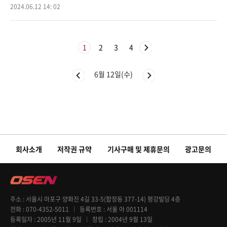
달의 영플레이어 상을 수상하게 됐는데,이는 지난2023시즌6, 7월 연속
2024.06.12 14: 02
수상한 양
1
2
3
4
6월 12일(수)
회사소개
저작권 규약
기사구매 및 제휴문의
광고문의
주소
서울시 마포구 양화진 4길 33-5(합정동 377-14) 평강빌딩 4층
전화
070-4352-5011
등록번호
서울 아 001114
등록일자
2005년 11월 9일
창립
2004년 9월 13일