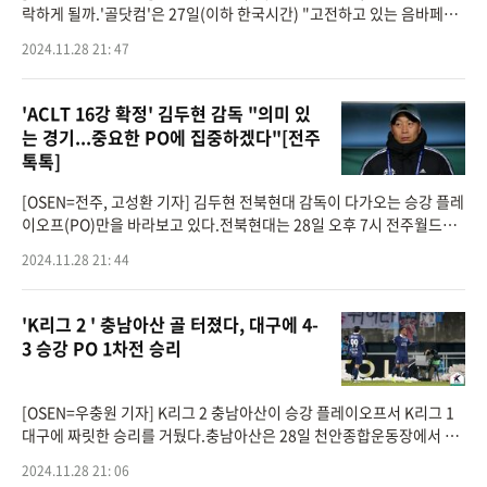
락하게 될까.'골닷컴'은 27일(이하 한국시간) "고전하고 있는 음바페는
끔찍한 페널티킥(PK) 실축으로 갈기갈기 찢겼다. 무료 영입이 돈 낭비처
2024.11.28 21: 47
럼 보인다는 비
'ACLT 16강 확정' 김두현 감독 "의미 있
는 경기...중요한 PO에 집중하겠다"[전주
톡톡]
[OSEN=전주, 고성환 기자] 김두현 전북현대 감독이 다가오는 승강 플레
이오프(PO)만을 바라보고 있다.전북현대는 28일 오후 7시 전주월드컵
경기장에서 열린2024-2025시즌 아시아축구연맹(AFC) 챔피언스리그
2024.11.28 21: 44
TWO(ACLT)H조조별리그 5차전에
'K리그 2 ' 충남아산 골 터졌다, 대구에 4-
3 승강 PO 1차전 승리
[OSEN=우충원 기자] K리그 2 충남아산이 승강 플레이오프서 K리그 1
대구에 짜릿한 승리를 거뒀다.충남아산은 28일 천안종합운동장에서 열
린 하나은행 K리그 2024 승강 플레이오프(PO) 1차전에서 대구FC를 4-
2024.11.28 21: 06
3으로 꺾었다. 내달 1일 2차