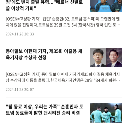
정'에도 벤치 출발 유력..."베르너 선발로
쓸 이상적 기회"
[OSEN=고성환 기자] '캡틴' 손흥민(32, 토트넘 홋스퍼)이 오랜만에 벤
치에 앉을 전망이다.토트넘은 29일 오전 5시(한국시간) 영국 런던 토트
넘 홋스퍼 스타디움에서 열리는 2024-2025시즌 유럽축구연맹(UEFA)
2024.11.28 20: 33
유로파리그(UEL)리그 페이즈
동아일보 이헌재 기자, 제35회 이길용 체
육기자상 수상자 선정
[OSEN=고성환 기자] 동아일보 이헌재 기자가제35회 이길용 체육기자
상 수상자에 이름을 올렸다.한국체육기자연맹은 28일 "34개사 회원사
로부터 추천을 받고 이길용 체육기자상 심사위원회를 개최한 결과이헌
2024.11.28 20: 07
재 기자와 박선우
"팀 동료 이상, 우리는 가족" 손흥민과 토
트넘 동료들이 밝힌 맨시티전 승리 비결