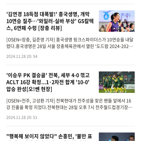
'김연경 18득점 대폭발!' 흥국생명, 개막
10연승 질주…'와일러-실바 부상' GS칼텍
스, 6연패 수렁 [장충 리뷰]
[OSEN=장충, 길준영 기자] 흥국생명 핑크스파이더스가 10연승을 내달
렸다.흥국생명은 28일 서울 장충체육관에서 열린 ‘도드람 2024-2025 V
-리그’ 2라운드 GS칼텍스 KIXX와의 경기에서 세트스코어 3-1(21-25, 2
2024.11.28 20: 54
5-19, 25-6, 25-13)로 승리
'이승우 PK 결승골' 전북, 세부 4-0 꺾고
ACLT 16강 확정...1·2차전 합계 '10-0'
압승 완성[오!쎈 현장]
[OSEN=전주, 고성환 기자] 전북현대가 전주성을 찾은 팬들 앞에서 16
강 진출을 확정 지었다.전북현대는 28일 오후 7시 전주월드컵경기장에
서 열린2024-2025시즌 아시아축구연맹(AFC) 챔피언스리그 TWO(AC
2024.11.28 20: 51
LT)H조조별리그 5차전에서 다이내
"행복해 보이지 않았다" 손흥민, '불만 표