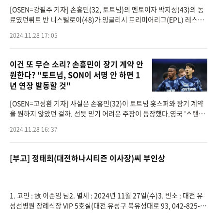
[OSEN=강필주 기자] 손흥민(32, 토트넘)의 멘토이자 박지성(43)의 동
료였던뤼트 반 니스텔로이(48)가 잉글리시 프리미어리그(EPL) 레스터
시티 사령탑에 오른다.영국 'BBC'는 28일(한국시간) 반 니스텔로이가
2024.11.28 17: 05
불과 157일 만에 경질된 스
이건 또 무슨 소리? 손흥민이 장기 계약 안
원한다? "토트넘, SON이 서명 안 하면 1
년 연장 발동할 것"
[OSEN=고성환 기자] 사실은 손흥민(32)이 토트넘 홋스퍼와 장기 계약
을 원하지 않았던 걸까. 선뜻 믿기 어려운 주장이 등장했다.영국 '스탠다
드'는 28일(이하 한국시간) "토트넘은 구단 최장수 선수인 베테랑 수비
2024.11.28 16: 37
수 벤 데이비
[부고] 정태희(대전하나시티즌 이사장)씨 부인상
1. 고인 : 故 이준임 님2. 별세 : 2024년 11월 27일(수)3. 빈소 : 대전 유
성선병원 장례식장 VIP 5호실(대전 유성구 북유성대로 93, 042-825-9
494)4. 발인 : 2024년 11월 30일(토) 오전 8시5. 장지 : 산내천주교공원