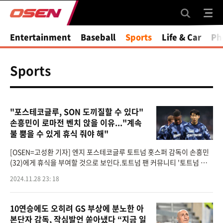
Entertainment
Baseball
Sports
Life & Car
Ph
Sports
"포스테코글루, SON 도끼질할 수 있다"
손흥민이 로마전 벤치 앉을 이유..."계속
불 뿜을 수 있게 휴식 줘야 해"
[OSEN=고성환 기자] 엔지 포스테코글루 토트넘 홋스퍼 감독이 손흥민
(32)에게 휴식을 부여할 것으로 보인다.토트넘 팬 커뮤니티 '토트넘 뉴
스'는 28일(이하 한국시간) "엔지 포스테코글루 감독은 AS 로마전에서
2024.11.28 23: 18
손흥민을 도끼질
10연승에도 오히려 GS 부상에 분노한 아
본단자 감독, 작심발언 쏟아냈다 “지금 일