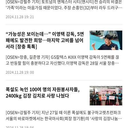
[OSEN=강필주 기자] 토트넘의 맨체스터 시티(맨시티)전 승리의 비결은
'가족'이라는 마음가짐 때문이었다. 주장 손흥민(32)부터 라두 드러구신
(22), 데얀 쿨루셉스키(24, 이상 토트넘)가 공통적으로 말하는 동기부여
2024.11.28 19: 21
였다.토트넘은 지
“가능성은 보이는데…” 이영택 감독, 5연
패에도 발견한 희망…마지막 고비를 넘어
서라 [장충 톡톡]
[OSEN=장충, 길준영 기자] GS칼텍스 KIXX 이영택 감독이 5연패를 끊
고 반등할 힘이 충분하다고 자신했다.이영택 감독은 28일 서울 장충체육
관에서 열리는 ‘도드람 2024-2025 V-리그’ 2라운드 흥국생명 핑크스파
2024.11.28 19: 00
이더스와의 경기
폭설도 녹인 100여 명의 자원봉사자들,
2400kg 김장 김치로 사랑 나눴다
[OSEN=강필주 기자] 지난 27일 때 이른 폭설에도 불구하고렛츠런파크
서울의 바로마켓에서는 한국마사회(회장 정기환)의 ‘사랑의 김장나눔
한마당’ 행사가 개최됐다.올해 김장 재료비 상승으로 가계 부담이 가중
2024.11.28 18: 56