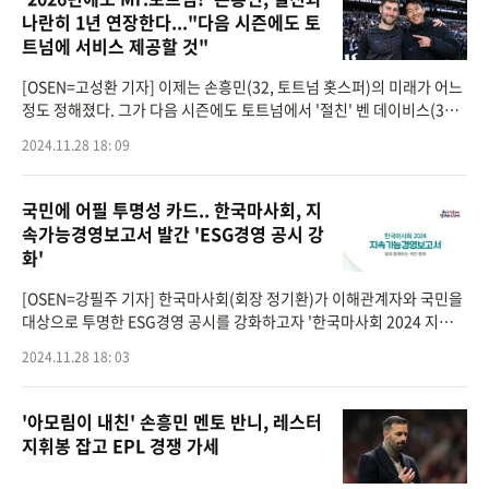
나란히 1년 연장한다..."다음 시즌에도 토
트넘에 서비스 제공할 것"
[OSEN=고성환 기자] 이제는 손흥민(32, 토트넘 홋스퍼)의 미래가 어느
정도 정해졌다. 그가 다음 시즌에도 토트넘에서 '절친' 벤 데이비스(31)
와 호흡을 맞출 예정이다.'디 애슬레틱'은 27일(이하 한국시간) "토트넘
2024.11.28 18: 09
은 데이비스의
국민에 어필 투명성 카드.. 한국마사회, 지
속가능경영보고서 발간 'ESG경영 공시 강
화'
[OSEN=강필주 기자] 한국마사회(회장 정기환)가 이해관계자와 국민을
대상으로 투명한 ESG경영 공시를 강화하고자 '한국마사회 2024 지속가
능경영보고서'발간했다고 28일 밝혔다.지속가능경영보고서는 기관(기
2024.11.28 18: 03
업)의 ESG경영 활동
'아모림이 내친' 손흥민 멘토 반니, 레스터
지휘봉 잡고 EPL 경쟁 가세