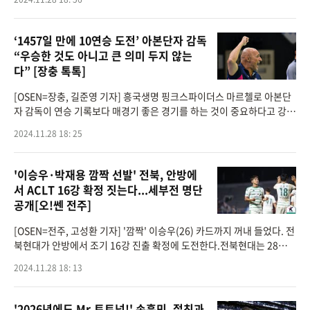
되는 상
‘1457일 만에 10연승 도전’ 아본단자 감독
“우승한 것도 아니고 큰 의미 두지 않는
다” [장충 톡톡]
[OSEN=장충, 길준영 기자] 흥국생명 핑크스파이더스 마르첼로 아본단
자 감독이 연승 기록보다 매경기 좋은 경기를 하는 것이 중요하다고 강조
했다.아본단자 감독은 28일 서울 장충체육관에서 열리는 ‘도드람 2024-
2024.11.28 18: 25
2025 V-리그&rs
'이승우·박재용 깜짝 선발' 전북, 안방에
서 ACLT 16강 확정 짓는다...세부전 명단
공개[오!쎈 전주]
[OSEN=전주, 고성환 기자] '깜짝' 이승우(26) 카드까지 꺼내 들었다. 전
북현대가 안방에서 조기 16강 진출 확정에 도전한다.전북현대는 28일
오후 7시 전주월드컵경기장에서 열리는 2024-2025시즌 아시아축구연
2024.11.28 18: 13
맹(AFC) 챔피언스리그 TWO(
'2026년에도 Mr.토트넘!' 손흥민, 절친과