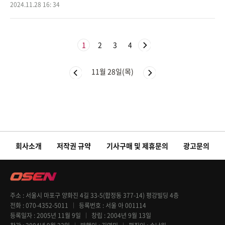
2024.11.28 16: 34
묘원
1
2
3
4
11월 28일(목)
회사소개
저작권 규약
기사구매 및 제휴문의
광고문의
주소
서울시 마포구 양화진 4길 33-5(합정동 377-14) 평강빌딩 4층
전화
070-4352-5011
등록번호
서울 아 001114
등록일자
2005년 11월 9일
창립
2004년 9월 13일