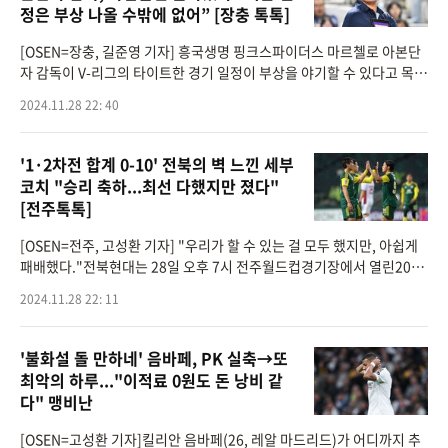
정은 부상 나올 수밖에 없어” [장충 톡톡]
[OSEN=장충, 길준영 기자] 흥국생명 핑크스파이더스 마르첼로 아본단
자 감독이 V-리그의 타이트한 경기 일정이 부상을 야기할 수 있다고 목소
리를 높였다.흥국생명은 28일 서울 장충체육관에서 열린 ‘도드람 2024-
2024.11.28 22: 40
2025 V-리그&rsqu
'1·2차전 합계 0-10' 전북의 벽 느낀 세부
코치 "승리 축하...최선 다했지만 졌다"
[전주톡톡]
[OSEN=전주, 고성환 기자] "우리가 할 수 있는 걸 모두 했지만, 아쉽게
패배했다."전북현대는 28일 오후 7시 전주월드컵경기장에서 열린2024
-2025시즌 아시아축구연맹(AFC) 챔피언스리그 TWO(ACLT)H조조별
2024.11.28 22: 11
리그 5차전에서 다이내믹
'불화설 돌 만하네' 음바페, PK 실축→또
최악의 하루..."이적료 0원도 돈 낭비 같
다" 맹비난
[OSEN=고성환 기자]킬리안 음바페(26, 레알 마드리드)가 어디까지 추