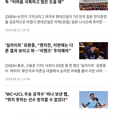
독 “어려움 극복하고 많은 도움 돼”
[OSEN=손찬익 기자]V리그 여자부 현대건설이 7년 만의 일본 전지훈련
을 성공적으로 마쳤다.현대건설은 어제(30일) 일본 니시오에 위치한 덴
소체육관에서 3세트까지 치른 덴소와 평가전에서 세트스코어 1-2(23-2
2024.08.31 14: 07
5, 17-25, 25-19)로 졌다.
‘딜라이트’ 유환중, “젠지전, 이번에는 다
른 결과 보이고 파…‘리헨즈’ 주의해야”
[OSEN=종로, 고용준 기자] 서포터 3대장 중 한 명인 ‘딜라이트’ 유환중
이 ‘케리아’ 류민석과 자존심 대결에서 승리한 여세를 몰아 이번 서머 시
즌 최고의 서포터로 등극한 ‘리헨즈’ 손시우와 최고 서포터
2024.08.31 13: 44
'WC+UCL 우승 공격수' 떠나 보낸 펩,
"뛰지 못하는 선수 방치할 수 없었다"