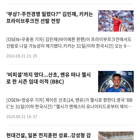
'부상?-주전경쟁 밀렸다?" 김민재, 키커는
프라이브루크전 선발 전망
[OSEN=우충원 기자] 김민재(바이에른 뮌헨)이 프라이부르크전에서도
선발로 나설 가능성이 제기됐다.키커는 31일(이하 한국시간) 오는 9월 2
일 열릴 바이에른 뮌헨과 프라이부르크의 맞대결의 베스트 11을 전망했
2024.08.31 15: 29
다.바이에른 뮌헨
'비피셜'까지 떴다...산초, 맨유 떠나 첼시
로 한 시즌 임대 이적 (BBC)
[OSEN=정승우 기자] 제이든 산초(24, 맨유)가 첼시로 향한다.영국 'BB
C'는 31일(이하 한국시간) "첼시가 맨체스터 유나이티드로부터 제이든
산초 임대 영입에 합의했다"라고 전했다.산초는맨체스터 시티에서 보루
2024.08.31 14: 37
시아 도르트
현대건설, 일본 전지훈련 성료..강성형 감