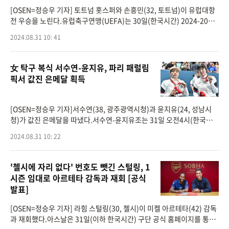
[OSEN=정승우 기자] 토트넘 홋스퍼와 손흥민(32, 토트넘)이 유럽대항
전 우승을 노린다.유럽축구연맹(UEFA)는 30일(한국시간) 2024-2025
시즌 UEFA 유로파리그 대진 추첨식을 진행했다.손흥민의 소속팀 토트
2024.08.31 10: 41
넘 홋스퍼는 AS 로마(이탈리아),
女 탁구 복식 서수연-윤지유, 파리 패럴림
픽서 값진 은메달 획득
[OSEN=정승우 기자]서수연(38, 광주광역시청)과 윤지유(24, 성남시
청)가 값진 은메달을 따냈다.서수연-윤지유조는 31일 오전4시(한국시
간) 프랑스 파리의 수드 파리 아레나4에서 열린 2024 파리 패럴림픽 탁
2024.08.31 10: 22
구 여자복식(WD5 등급) 결승
'첼시에 자리 없다' 번호도 뺏긴 스털링, 1
시즌 임대로 아르테타 감독과 재회 [공식
발표]
[OSEN=정승우 기자] 라힘 스털링(30, 첼시)이 미켈 아르테타(42) 감독
과 재회했다.아스날은 31일(이하 한국시간) 구단 공식 홈페이지를 통해