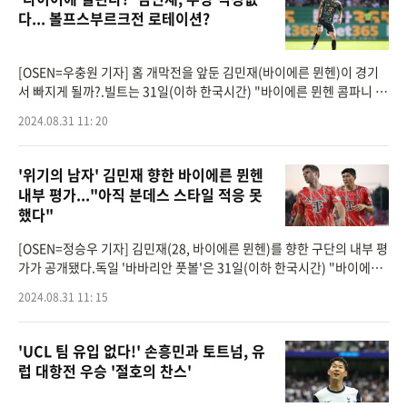
다... 볼프스부르크전 로테이션?
[OSEN=우충원 기자] 홈 개막전을 앞둔 김민재(바이에른 뮌헨)이 경기
서 빠지게 될까?.빌트는 31일(이하 한국시간) "바이에른 뮌헨 콤파니 감
독이 프라이부르크와 올 시즌 홈 개막전을 앞두고 흔들리는 수비진을 바
2024.08.31 11: 20
꾸게 될까&quo
'위기의 남자' 김민재 향한 바이에른 뮌헨
내부 평가..."아직 분데스 스타일 적응 못
했다"
[OSEN=정승우 기자] 김민재(28, 바이에른 뮌헨)를 향한 구단의 내부 평
가가 공개됐다.독일 '바바리안 풋볼'은 31일(이하 한국시간) "바이에른
뮌헨의 김민재는 분데스리가 스타일 적응에 어려움을 겪고 있는 것 같
2024.08.31 11: 15
다"라고 알
'UCL 팀 유입 없다!' 손흥민과 토트넘, 유
럽 대항전 우승 '절호의 찬스'