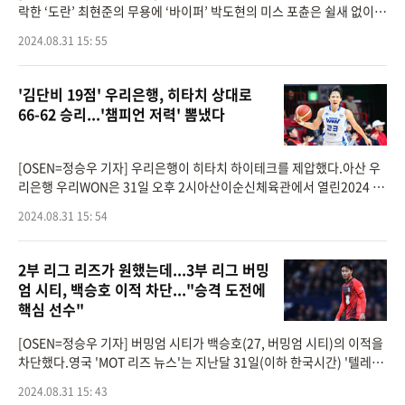
락한 ‘도란’ 최현준의 무용에 ‘바이퍼’ 박도현의 미스 포츈은 쉴새 없이
총구에서 불을 뿜었다. ‘파괴전차’ 한화생명이 천적이자
2024.08.31 15: 55
'김단비 19점' 우리은행, 히타치 상대로
66-62 승리...'챔피언 저력' 뽐냈다
[OSEN=정승우 기자] 우리은행이 히타치 하이테크를 제압했다.아산 우
리은행 우리WON은 31일 오후 2시아산이순신체육관에서 열린2024 우
리은행 박신자컵 A조 1차전에서 히타치 하이테크쿠거스(일본)와 맞대
2024.08.31 15: 54
결을 펼쳐 66-62로 승리했다
2부 리그 리즈가 원했는데...3부 리그 버밍
엄 시티, 백승호 이적 차단..."승격 도전에
핵심 선수"
[OSEN=정승우 기자] 버밍엄 시티가 백승호(27, 버밍엄 시티)의 이적을
차단했다.영국 'MOT 리즈 뉴스'는 지난달 31일(이하 한국시간) '텔레그
래프'를 인용, "리즈 유나이티드는 이적 시장 마감일 버밍엄 시티를 상대
2024.08.31 15: 43
로 백승호에