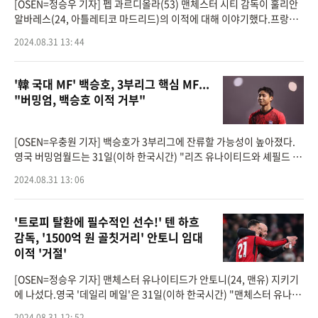
[OSEN=정승우 기자] 펩 과르디올라(53) 맨체스터 시티 감독이 훌리안
알바레스(24, 아틀레티코 마드리드)의 이적에 대해 이야기했다.프랑스
매체 '유로스포르트'는 31일(이하 한국시간) "펩 과르디올라 감독이 훌
2024.08.31 13: 44
리안 알바레스
'韓 국대 MF' 백승호, 3부리그 핵심 MF...
"버밍엄, 백승호 이적 거부"
[OSEN=우충원 기자] 백승호가 3부리그에 잔류할 가능성이 높아졌다.
영국 버밍엄월드는 31일(이하 한국시간) "리즈 유나이티드와 셰필드 유
나이티드가 버밍엄 시티의 스타 영입에 실패했다"면서 "버밍엄은 리즈
2024.08.31 13: 06
와 셰필
'트로피 탈환에 필수적인 선수!' 텐 하흐
감독, '1500억 원 골칫거리' 안토니 임대
이적 '거절'
[OSEN=정승우 기자] 맨체스터 유나이티드가 안토니(24, 맨유) 지키기
에 나섰다.영국 '데일리 메일'은 31일(이하 한국시간) "맨체스터 유나이
티드는 레알 베티스의 뒤늦은 임대 영입 제안 두 건을 거절했다"라고 전
2024.08.31 12: 52