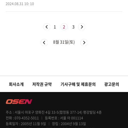
"라힘 스털링은 1시즌 임대로 아스날에 합류했다"라고 공식 발표했다.
2024.08.31 10: 10
첼시와 스털
1
2
3
8월 31일(토)
회사소개
저작권 규약
기사구매 및 제휴문의
광고문의
주소
서울시 마포구 양화진 4길 33-5(합정동 377-14) 평강빌딩 4층
전화
070-4352-5011
등록번호
서울 아 001114
등록일자
2005년 11월 9일
창립
2004년 9월 13일