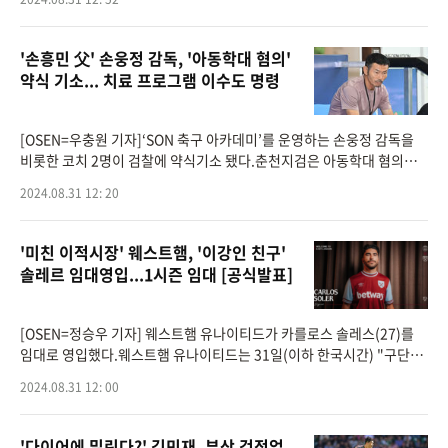
했다. 그리
'손흥민 父' 손웅정 감독, '아동학대 혐의'
약식 기소... 치료 프로그램 이수도 명령
[OSEN=우충원 기자]‘SON 축구 아카데미’를 운영하는 손웅정 감독을
비롯한 코치 2명이 검찰에 약식기소 됐다.춘천지검은 아동학대 혐의를
받는 손흥민(토트넘)의 아버지 손 감독과 형 손흥윤 코치 그리고 A 코치
2024.08.31 12: 20
등 3명을
'미친 이적시장' 웨스트햄, '이강인 친구'
솔레르 임대영입...1시즌 임대 [공식발표]
[OSEN=정승우 기자] 웨스트햄 유나이티드가 카를로스 솔레스(27)를
임대로 영입했다.웨스트햄 유나이티드는 31일(이하 한국시간) "구단은
스페인 미드필더 카를로스 솔레르를 임대 영입했다"라고 공식 발표했
2024.08.31 12: 00
다.솔레르는 1
'다이어에 밀린다?' 김민재, 부상 걱정없