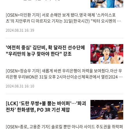
[OSEN=이인환 기자] 서로 손해만 보게 됐다.영국 매체 '스카이스포
츠'의 지안루카 디 마르지오 기자는 31일(한국시간) "빅터 오시멘의 이
적은 모두 무산됐다"라면서 "이대로면 나폴리에서 오시멘은 1군서 제외
2024.08.31 16: 39
되서 2군
'여전히 중심' 김단비, 확 달라진 선수단에
"우리만의 농구 찾아야 한다" 강조
[OSEN=정승우 기자] 새롭게 바뀐 우리은행이 저력을 보여줬다.아산 우
리은행 우리WON은 31일 오후 2시아산이순신체육관에서 열린2024 우
리은행 박신자컵 A조 1차전에서 히타치 하이테크쿠거스(일본)와 맞대
2024.08.31 16: 10
결을 펼쳐 66-62로 승리했
[LCK] ‘도란 무쌍+불 뿜는 바이퍼’…’파괴
전차’ 한화생명, PO 3R 기선 제압
[OSEN=종로, 고용준 기자] 솔로킬 뿐만 아니라 사이드 주도권을 쥐락펴