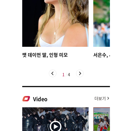
맷 데이먼 딸, 인형 미모
서은수, 사뿐사뿐
1
/
4
Video
더보기