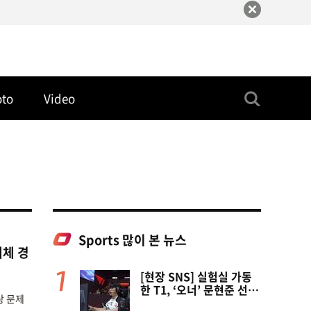
oto
Video
Sports 많이 본 뉴스
대체 경
[현장 SNS] 실험실 가동
한 T1, ‘오너’ 문현준 선발
상 문제
제외…2007년 생 신인 ‘페