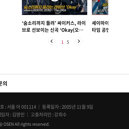
‘숨소리까지 들려’ 싸이커스, 라이
세이마이네임,'KI
브로 선보이는 신곡 ‘Okay(오케
타임 공연' [O! SP
이)’ [O! STAR]
1
/
5
문의
호
서울 아 001114
등록일자
2005년 11월 9일
책임자
김영민
고충처리인
강희수
All rights reserved.