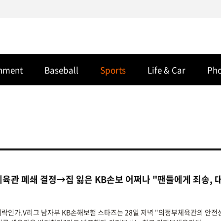
inment
Baseball
Sports
Life & Car
Ph
체육관 폐쇄 결정→집 잃은 KB손보 어쩌나 "팬들에게 죄송, 
날벼락인가.V리그 남자부 KB손해보험 스타즈는 28일 저녁 "의정부체육관의 안전