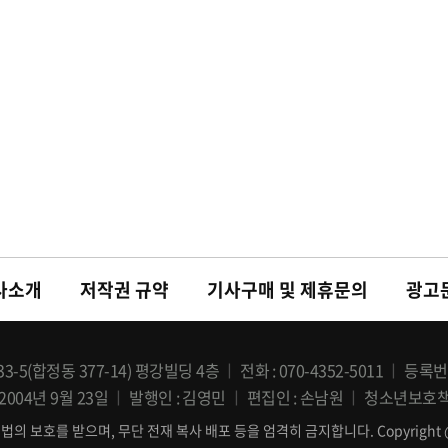
사소개
저작권 규약
기사구매 및 제휴문의
광고
-5(합정동 377-14) 평강빌딩 4층
전화
070-4352-5011
등록번
2004년 9월 23일
발행인
김영민
편집인
손남원
청소년보호
보호를 받으며, 무단 전재 복사 배포 등을 엄격히 금지합니다. Copyright @ OSEN 