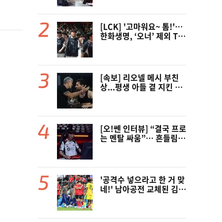
인터’ 출전
[LCK] '고마워요~ 톰!'…
한화생명, ‘오너’ 제외 T1
꺾고 3연패 탈출(종합)
[속보] 리오넬 메시 부친
상...평생 아들 곁 지킨 호
르헤 메시, 68세로 별세
[오!쎈 인터뷰] “결국 프로
는 멘탈 싸움”… 흔들림
끝낸 ‘도란’ 최현준의 다짐
'공격수 넣으라고 한 거 맞
네!' 남아공전 교체된 김민
재 분노의 이유, 드디어 밝
혀졌다!