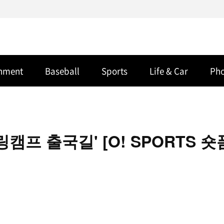
inment
Baseball
Sports
Life & Car
Ph
캠프 출국길' [O! SPORTS 숏