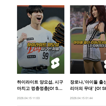
하이라이트 양요섭, 시구
장로나,’아이돌 출
마치고 껑충껑충[O! SPO
리더의 무대’ [O! S
RTS 숏폼]
S 숏폼]
2026.04.15 11:03
2026.04.15 01:44