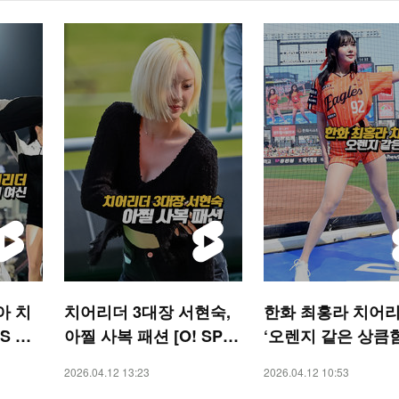
아 치
치어리더 3대장 서현숙,
한화 최홍라 치어리
S 숏
아찔 사복 패션 [O! SPO
‘오렌지 같은 상큼함’
RTS 숏폼]
SPORTS 숏폼]
2026.04.12 13:23
2026.04.12 10:53