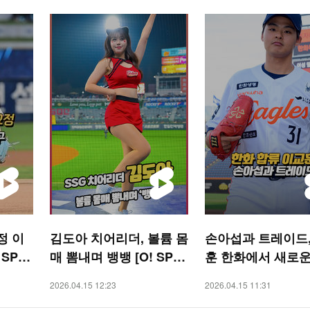
정 이
김도아 치어리더, 볼륨 몸
손아섭과 트레이드,
 SPO
매 뽐내며 뱅뱅 [O! SPO
훈 한화에서 새로운
RTS 숏폼]
[O! SPORTS 숏폼]
2026.04.15 12:23
2026.04.15 11:31