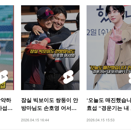
활약하
잠실 빅보이도 쌍둥이 안
‘오늘도 매진했습니
아섭
방마님도 손호영 어서와
효섭 “경운기는 내
[O! SPORTS 숏폼]
쉐911·우라칸” [O!
2026.04.15 16:44
2026.04.15 15:53
숏폼]