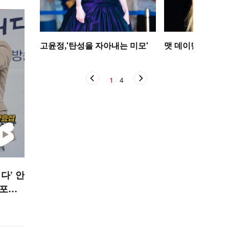
고윤정,'탄성을 자아내는 미모'
맷 데이먼 딸, 인
1
/
4
다’ 안
 포르
 STAR