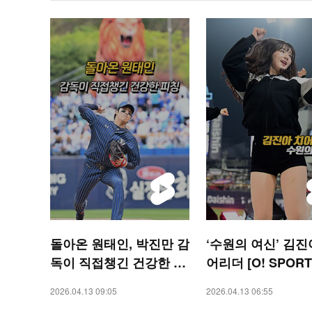
돌아온 원태인, 박진만 감
‘수원의 여신’ 김진
독이 직접챙긴 건강한 피
어리더 [O! SPORT
칭 [O! SPORTS 숏폼]
폼]
2026.04.13 09:05
2026.04.13 06:55