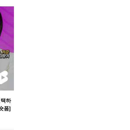
선택하
 숏폼]