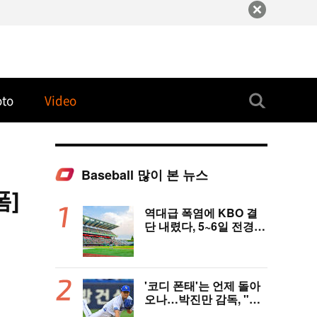
oto
Video
Baseball 많이 본 뉴스
폼]
역대급 폭염에 KBO 결
단 내렸다, 5~6일 전경기
취소…6일 긴급 실행위
개최, 폭염 대책 논의 [공
식 발표]
'코디 폰태'는 언제 돌아
오나…박진만 감독, "최
원태가 잘해줘야 선발진