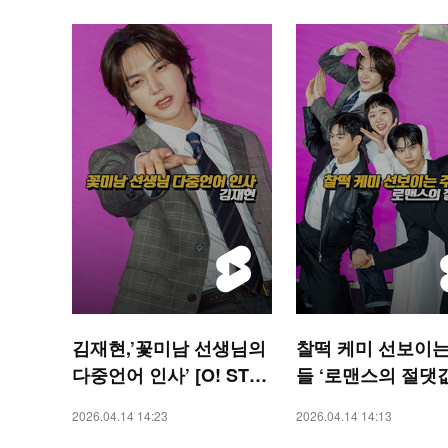
김재현,’꽃미남 선생님의
찰떡 케미 선보이는
다중언어 인사’ [O! STA
들 ‘로맨스의 절댓값’
R 숏폼]
STAR 숏폼]
2026.04.14 14:23
2026.04.14 14:13