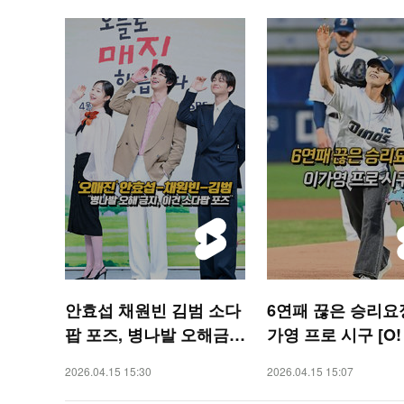
안효섭 채원빈 김범 소다
6연패 끊은 승리요
팝 포즈, 병나발 오해금지
가영 프로 시구 [O!
요! [O! STAR 숏폼]
RTS 숏폼]
2026.04.15 15:30
2026.04.15 15:07