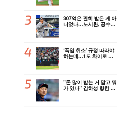
제대로 돌아간다"
307억은 괜히 받은 게 아
니었다…노시환, 공수주
원맨쇼+6년 연속 100안
타 [오!쎈 대구]
‘폭염 취소’ 규정 따라야
하는데…1도 차이로 관
중 25명 쓰러졌다. 심정
지까지, 폭염 경보에도
경기 취소 가능할까
"돈 많이 받는 거 말고 뭐
가 있나" 김하성 향한 현
지 매체 직격탄…"로스
터 한 자리 낭비" 날선 비
판