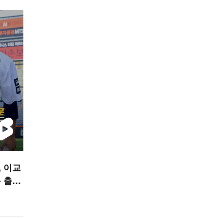
 이교
 출발