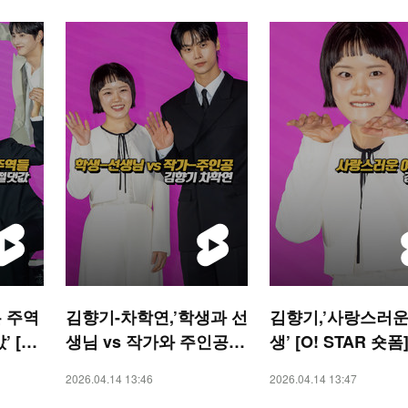
 주역
김향기-차학연,’학생과 선
김향기,’사랑스러운
 [O!
생님 vs 작가와 주인공’
생’ [O! STAR 숏폼
[O! STAR 숏폼]
2026.04.14 13:46
2026.04.14 13:47