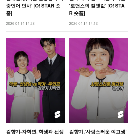
중언어 인사’ [O! STAR 숏
‘로맨스의 절댓값’ [O! STA
폼]
R 숏폼]
2026.04.14 14:23
2026.04.14 14:13
김향기-차학연,’학생과 선생
김향기,’사랑스러운 여고생’