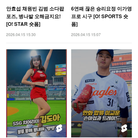
안효섭 채원빈 김범 소다팝
6연패 끊은 승리요정 이가영
포즈, 병나발 오해금지요!
프로 시구 [O! SPORTS 숏
[O! STAR 숏폼]
폼]
2026.04.15 15:30
2026.04.15 15:07