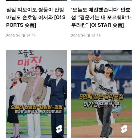
잠실 빅보이도 쌍둥이 안방
‘오늘도 매진했습니다’ 안효
마님도 손호영 어서와 [O! S
섭 “경운기는 내 포르쉐911·
PORTS 숏폼]
우라칸” [O! STAR 숏폼]
2026.04.15 16:44
2026.04.15 15:53