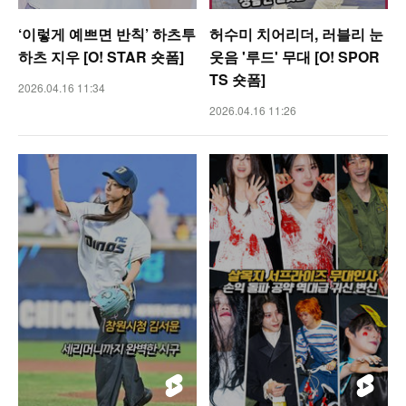
‘이렇게 예쁘면 반칙’ 하츠투
허수미 치어리더, 러블리 눈
하츠 지우 [O! STAR 숏폼]
웃음 '루드' 무대 [O! SPOR
TS 숏폼]
2026.04.16 11:34
2026.04.16 11:26