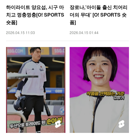
하이라이트 양요섭, 시구 마
장로나,’아이돌 출신 치어리
치고 껑충껑충[O! SPORTS
더의 무대’ [O! SPORTS 숏
숏폼]
폼]
2026.04.15 11:03
2026.04.15 01:44