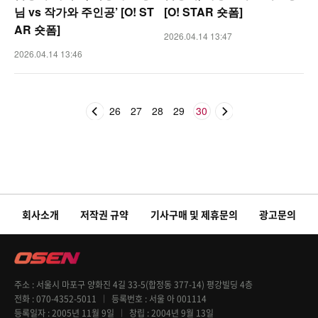
님 vs 작가와 주인공’ [O! ST
[O! STAR 숏폼]
AR 숏폼]
2026.04.14 13:47
2026.04.14 13:46
26
27
28
29
30
회사소개
저작권 규약
기사구매 및 제휴문의
광고문의
주소
서울시 마포구 양화진 4길 33-5(합정동 377-14) 평강빌딩 4층
전화
070-4352-5011
등록번호
서울 아 001114
등록일자
2005년 11월 9일
창립
2004년 9월 13일