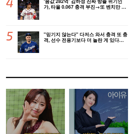
‘몸값 282억’ 김하성 진짜 방출 위기인
가, 타율 0.067 충격 부진→또 벤치만 달
궜다…1위 애틀랜타도 2연패 수렁
"믿기지 않는다" 다저스 와서 충격 또 충
격, 선수 전용기보다 더 놀란 게 있다
니…엄청난 클럽하우스 규모