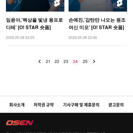
임윤아,’백상을 빛낸 융프로
손예진,’감탄만 나오는 원조
디테’ [O! STAR 숏폼]
여신 미모’ [O! STAR 숏폼]
2026.05.08 22:55
2026.05.08 22:46
21
22
23
24
25
회사소개
저작권 규약
기사구매 및 제휴문의
광고문의