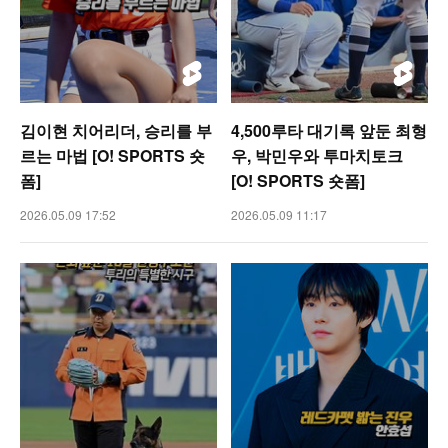
김이현 치어리더, 승리를 부
4,500루타 대기록 앞둔 최형
르는 마법 [O! SPORTS 숏
우, 박민우와 투마치토크
폼]
[O! SPORTS 숏폼]
2026.05.09 17:52
2026.05.09 11:17