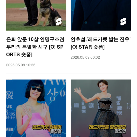
은퇴 앞둔 10살 인명구조견
안효섭,’레드카펫 밟는 진우’
투리의 특별한 시구 [O! SP
[O! STAR 숏폼]
ORTS 숏폼]
2026.05.09 00:02
2026.05.09 10:36