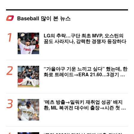
Baseball 많이 본 뉴스
LG의 추락…구단 최초 MVP, 오스틴의
꿈도 사라지나, 강력한 경쟁자 등장하다
“가을야구 기운 느끼고 싶다” 했는데, 한
화로 트레이드→ERA 21.60…3경기 만
에 2군행 어쩌나
‘메츠 방출→밀워키 재취업 성공’ 배지
환, ML 복귀전 대수비 출장→시즌 첫 안
타…밀워키, 연장 끝내기 승리 [MIL 리
뷰]