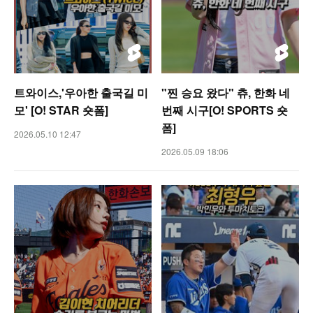
트와이스,'우아한 출국길 미
"찐 승요 왔다" 츄, 한화 네
모' [O! STAR 숏폼]
번째 시구[O! SPORTS 숏
폼]
2026.05.10 12:47
2026.05.09 18:06