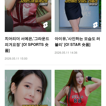
치어리더 서예은,’그라운드
아이유,’사인하는 모습도 러
피겨요정’ [O! SPORTS 숏
블리’ [O! STAR 숏폼]
폼]
2026.05.11 14:36
2026.05.11 15:00