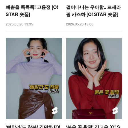
예쁨을 콕콕콕! 고윤정 [O!
걸어다니는 우아함.. 르세라
STAR 숏폼]
핌 카즈하 [O! STAR 숏폼]
2026.05.26 13:35
2026.05.26 13:06
‘뼈말라’도 착붙! 김민하 [O!
‘붉은 꽃 활짝’ 김고은 [O! S