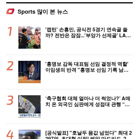
Sports 많이 본 뉴스
'캡틴' 손흥민, 공식전 5경기 연속골 쏠
까? 전반은 잠잠...'부앙가 선제골' LAF
C, 과달라하라와 1-1 전반 종료
'홍명보 감독 대표팀 선임 결정적 역할'
이임생의 반격 "홍명보 선임 기록 남아
있다"…문체부와 법정 공방 나선다
‘축구협회 대체 얼마나 더 썩었나?’ A매
치 온 외국인 심판에게 성접대 관행 “그
래야 잘 불어주지 않겠나?”
[공식발표] "호날두 몸값 넘었다" 최대 2
297억, 초대형 이적! 레알 마드리드, 21