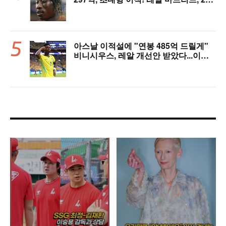
살 디오망데 품었다..."구단 역사상 가장
비싼 영입"
아스날 이적설에 "연봉 485억 드릴게"
비니시우스, 레알 개선안 받았다...이제
선택은 선수 몫