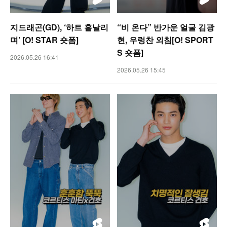
지드래곤(GD), ‘하트 흩날리
“비 온다” 반가운 얼굴 김광
며’ [O! STAR 숏폼]
현, 우렁찬 외침[O! SPORT
S 숏폼]
2026.05.26 16:41
2026.05.26 15:45