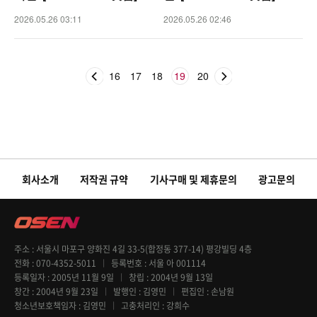
2026.05.26 03:11
2026.05.26 02:46
16
17
18
19
20
회사소개
저작권 규약
기사구매 및 제휴문의
광고문의
주소
서울시 마포구 양화진 4길 33-5(합정동 377-14) 평강빌딩 4층
전화
070-4352-5011
등록번호
서울 아 001114
등록일자
2005년 11월 9일
창립
2004년 9월 13일
창간
2004년 9월 23일
발행인
김영민
편집인
손남원
청소년보호책임자
김영민
고충처리인
강희수