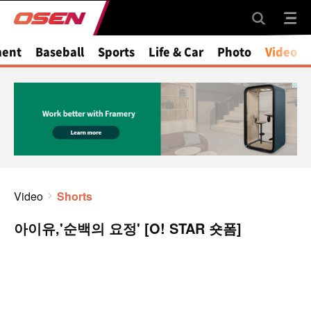
ment
Baseball
Sports
Life & Car
Photo
Video
Video
Shorts
아이유,'순백의 요정' [O! STAR 숏폼]