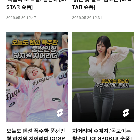
STAR 숏폼]
TAR 숏폼]
2026.05.26 12:47
2026.05.26 12:31
오늘도 텐션 폭주한 풍선인
치어리더 주예지,’돋보이는
형 하지원 치어리더 [O! SP
청순미’ [O! SPORTS 숏폼]