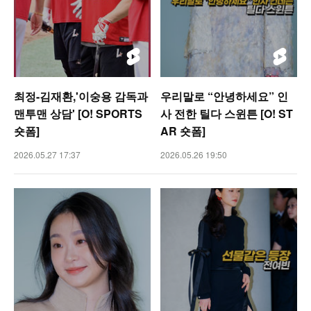
최정-김재환,'이숭용 감독과
우리말로 “안녕하세요” 인
맨투맨 상담' [O! SPORTS
사 전한 틸다 스윈튼 [O! ST
숏폼]
AR 숏폼]
2026.05.27 17:37
2026.05.26 19:50