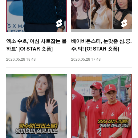
엑소 수호,'여심 사로잡는 볼
베이비몬스터, 눈맞춤 심.쿵.
하트' [O! STAR 숏폼]
주.의! [O! STAR 숏폼]
2026.05.28 18:48
2026.05.28 17:48