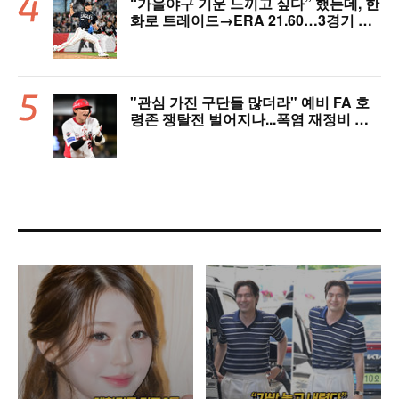
“가을야구 기운 느끼고 싶다” 했는데, 한
화로 트레이드→ERA 21.60…3경기 만
에 2군행 어쩌나
"관심 가진 구단들 많더라" 예비 FA 호
령존 쟁탈전 벌어지나...폭염 재정비 타
격슬럼프 탈출 예고, 가을야구 이끌고 대
박 정조준