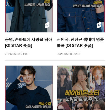
공명, 손하트에 사랑을 담아
서인국, 전완근 뽐내며 명품
[O! STAR 숏폼]
볼콕 [O! STAR 숏폼]
2026.05.28 21:03
2026.05.28 20:33