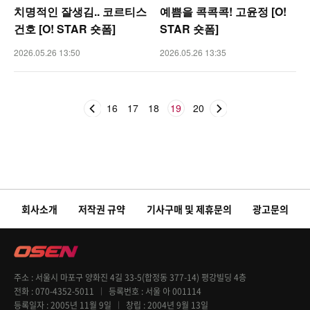
치명적인 잘생김.. 코르티스
예쁨을 콕콕콕! 고윤정 [O!
건호 [O! STAR 숏폼]
STAR 숏폼]
2026.05.26 13:50
2026.05.26 13:35
16
17
18
19
20
회사소개
저작권 규약
기사구매 및 제휴문의
광고문의
주소
서울시 마포구 양화진 4길 33-5(합정동 377-14) 평강빌딩 4층
전화
070-4352-5011
등록번호
서울 아 001114
등록일자
2005년 11월 9일
창립
2004년 9월 13일