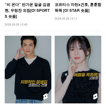
“비 온다” 반가운 얼굴 김광
코르티스 마틴x건호, 훈훈함
현, 우렁찬 외침[O! SPORT
뚝뚝 [O! STAR 숏폼]
S 숏폼]
2026.05.26 14:17
2026.05.26 15:45