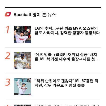
Baseball 많이 본 뉴스
LG의 추락…구단 최초 MVP, 오스틴의
꿈도 사라지나, 강력한 경쟁자 등장하다
‘메츠 방출→밀워키 재취업 성공’ 배지
환, ML 복귀전 대수비 출장→시즌 첫 안
타…밀워키, 연장 끝내기 승리 [MIL 리
뷰]
"하위 순위여도 괜찮다" ML 67홈런 최
지만, 상위 라운드 지명설 솔솔