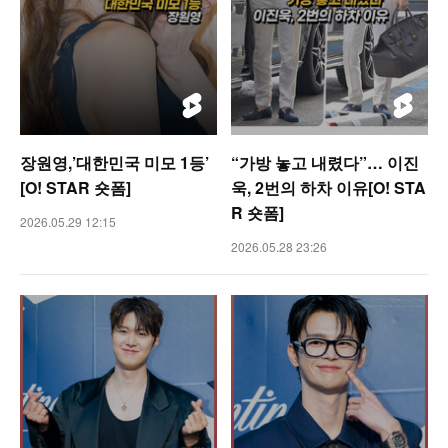
장원영,’대한민국 미모 1등’
“가방 놓고 내렸다”… 이진
[O! STAR 숏폼]
욱, 2번의 하차 이유[O! STA
R 숏폼]
2026.05.29 12:15
2026.05.28 23:26