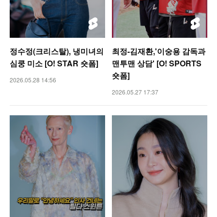
정수정(크리스탈), 냉미녀의
최정-김재환,'이숭용 감독과
심쿵 미소 [O! STAR 숏폼]
맨투맨 상담' [O! SPORTS
숏폼]
2026.05.28 14:56
2026.05.27 17:37