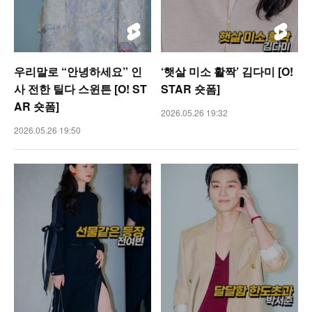
우리말로 “안녕하세요” 인
‘햇살 미소 활짝’ 김다미 [O!
사 전한 틸다 스윈튼 [O! ST
STAR 숏폼]
AR 숏폼]
2026.05.26 19:32
2026.05.26 19:50