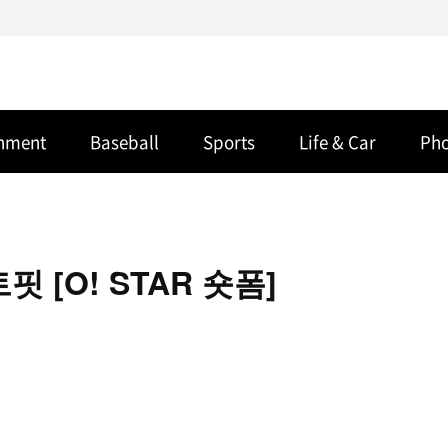
inment
Baseball
Sports
Life & Car
Ph
 [O! STAR 숏폼]