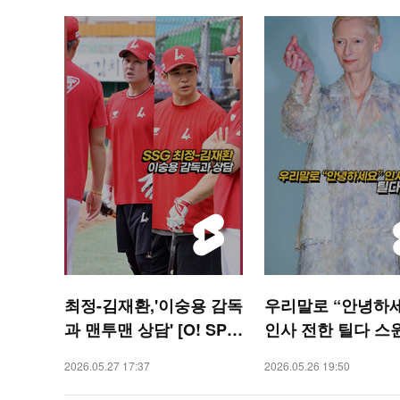
최정-김재환,'이숭용 감독
우리말로 “안녕하
과 맨투맨 상담' [O! SPO
인사 전한 틸다 스
RTS 숏폼]
[O! STAR 숏폼]
2026.05.27 17:37
2026.05.26 19:50