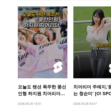
오늘도 텐션 폭주한 풍선
치어리더 주예지,’
인형 하지원 치어리더
는 청순미’ [O! SP
[O! SPORTS 숏폼]
숏폼]
2026.05.26 10:51
2026.05.26 03:47