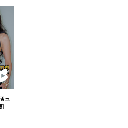
랙핑크
폼]