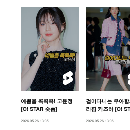
예쁨을 콕콕콕! 고윤정
걸어다니는 우아함.
[O! STAR 숏폼]
라핌 카즈하 [O! S
숏폼]
2026.05.26 13:35
2026.05.26 13:06