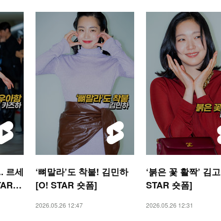
. 르세
‘뼈말라’도 착붙! 김민하
‘붉은 꽃 활짝’ 김고
TAR
[O! STAR 숏폼]
STAR 숏폼]
2026.05.26 12:47
2026.05.26 12:31