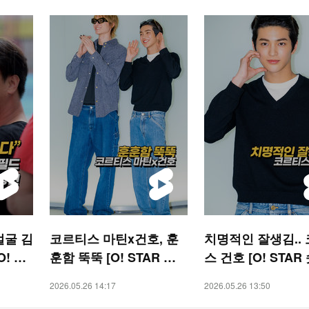
얼굴 김
코르티스 마틴x건호, 훈
치명적인 잘생김..
! SP
훈함 뚝뚝 [O! STAR 숏
스 건호 [O! STAR
폼]
2026.05.26 14:17
2026.05.26 13:50