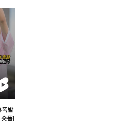
흥폭발
S 숏폼]