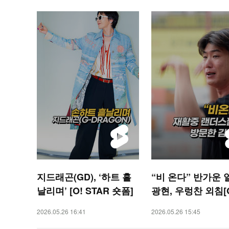
지드래곤(GD), ‘하트 흩
“비 온다” 반가운 
날리며’ [O! STAR 숏폼]
광현, 우렁찬 외침[O
ORTS 숏폼]
2026.05.26 16:41
2026.05.26 15:45