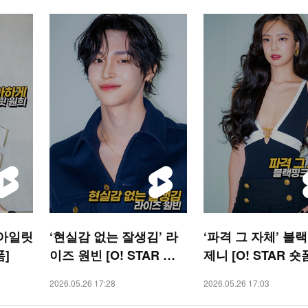
 아일릿
‘현실감 없는 잘생김’ 라
‘파격 그 자체’ 블
폼]
이즈 원빈 [O! STAR 숏
제니 [O! STAR 숏
폼]
2026.05.26 17:28
2026.05.26 17:03