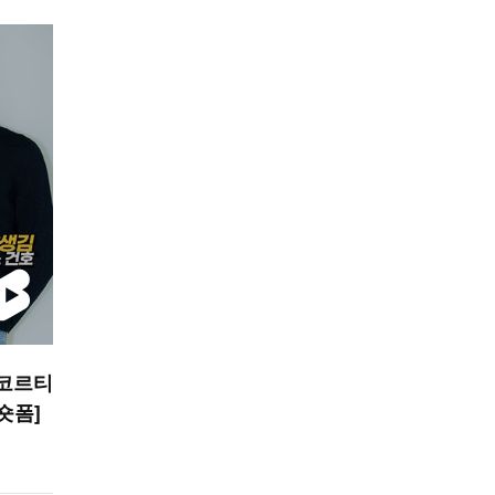
 코르티
 숏폼]