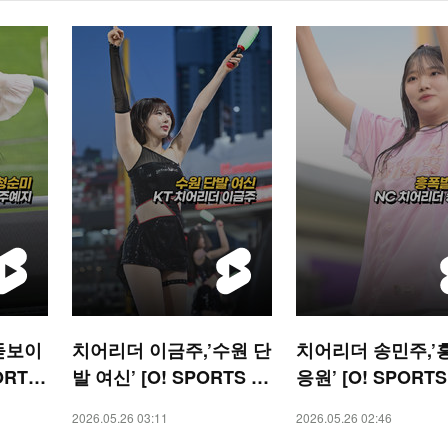
돋보이
치어리더 이금주,’수원 단
치어리더 송민주,’
ORTS
발 여신’ [O! SPORTS 숏
응원’ [O! SPORT
폼]
2026.05.26 03:11
2026.05.26 02:46