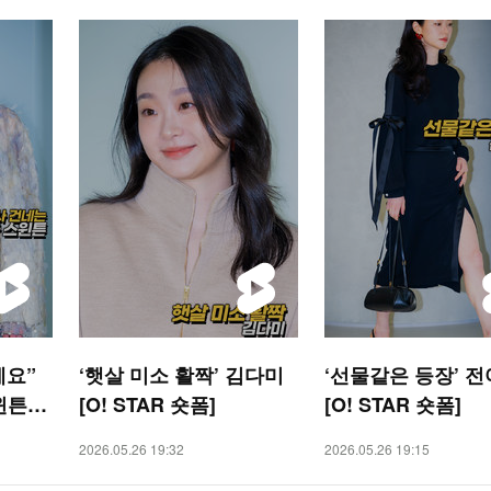
세요”
‘햇살 미소 활짝’ 김다미
‘선물같은 등장’ 
윈튼
[O! STAR 숏폼]
[O! STAR 숏폼]
2026.05.26 19:32
2026.05.26 19:15