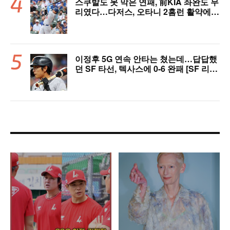
스쿠발도 못 막은 연패, 前KIA 좌완도 무
리였다…다저스, 오타니 2홈런 활약에도
충격의 6연패 수렁 [LAD 리뷰]
이정후 5G 연속 안타는 쳤는데…답답했
던 SF 타선, 텍사스에 0-6 완패 [SF 리
뷰]