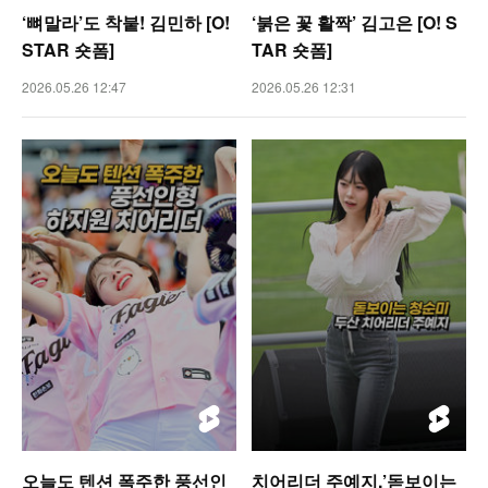
‘뼈말라’도 착붙! 김민하 [O!
‘붉은 꽃 활짝’ 김고은 [O! S
STAR 숏폼]
TAR 숏폼]
2026.05.26 12:47
2026.05.26 12:31
오늘도 텐션 폭주한 풍선인
치어리더 주예지,’돋보이는