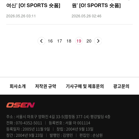
여신’ [O! SPORTS 숏폼]
원’ [O! SPORTS 숏폼]
2026.05.26 03:11
2026.05.26 02:46
16
17
18
19
20
회사소개
저작권 규약
기사구매 및 제휴문의
광고문의
주소
서울시 마포구 양화진 4길 33-5(합정동 377-14) 평강빌딩 4층
전화
070-4352-5011
등록번호
서울 아 001114
등록일자
2005년 11월 9일
창립
2004년 9월 13일
창간
2004년 9월 23일
발행인
김영민
편집인
손남원