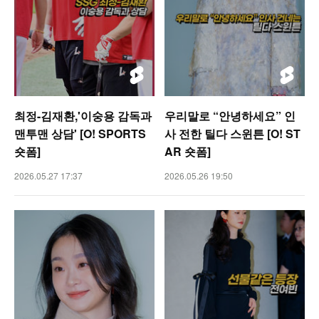
최정-김재환,'이숭용 감독과
우리말로 “안녕하세요” 인
맨투맨 상담' [O! SPORTS
사 전한 틸다 스윈튼 [O! ST
숏폼]
AR 숏폼]
2026.05.27 17:37
2026.05.26 19:50