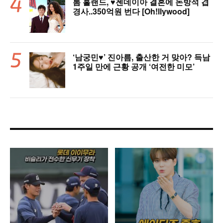
톰 홀랜드, ♥︎젠데이아 결혼에 돈방석 겹
경사..350억원 번다 [Oh!llywood]
‘남궁민♥’ 진아름, 출산한 거 맞아? 득남
1주일 만에 근황 공개 ‘여전한 미모’