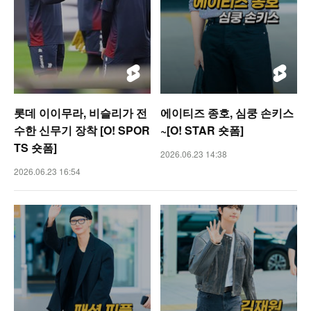
롯데 이이무라, 비슬리가 전
에이티즈 종호, 심쿵 손키스
수한 신무기 장착 [O! SPOR
~[O! STAR 숏폼]
TS 숏폼]
2026.06.23 14:38
2026.06.23 16:54