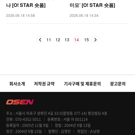
나 [O! STAR 숏폼]
미모’ [O! STAR 숏폼]
2026.06.18 14:58
2026.06.18 14:34
11
12
13
14
15
회사소개
저작권 규약
기사구매 및 제휴문의
광고문의
주소
서울시 마포구 양화진 4길 33-5(합정동 377-14) 평강빌딩 4층
전화
070-4352-5011
등록번호
서울 아 001114
등록일자
2005년 11월 9일
창립
2004년 9월 13일
창간
2004년 9월 23일
발행인
김영민
편집인
손남원