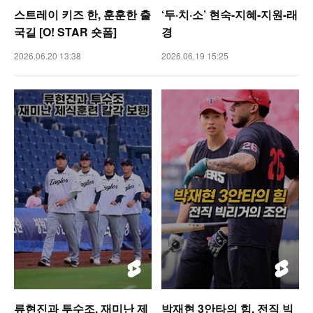
스트레이 키즈 한, 훈훈한 출
‘두·치·소’ 현숙-지혜-지원-래
국길 [O! STAR 숏폼]
경
2026.06.20 13:38
2026.06.19 15:25
류현진과 투수조, 재미난 제
박재현 3안타의 힘, 전직 빅