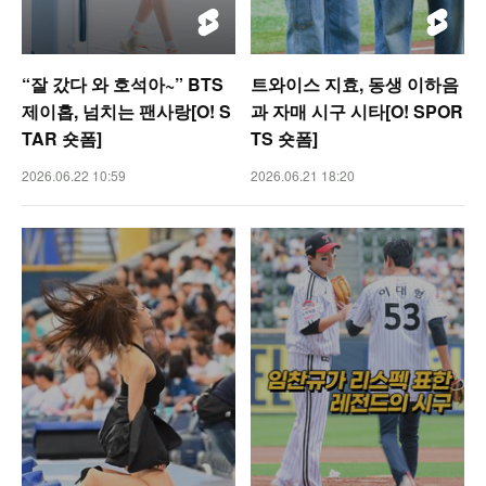
“잘 갔다 와 호석아~” BTS
트와이스 지효, 동생 이하음
제이홉, 넘치는 팬사랑[O! S
과 자매 시구 시타[O! SPOR
TAR 숏폼]
TS 숏폼]
2026.06.22 10:59
2026.06.21 18:20