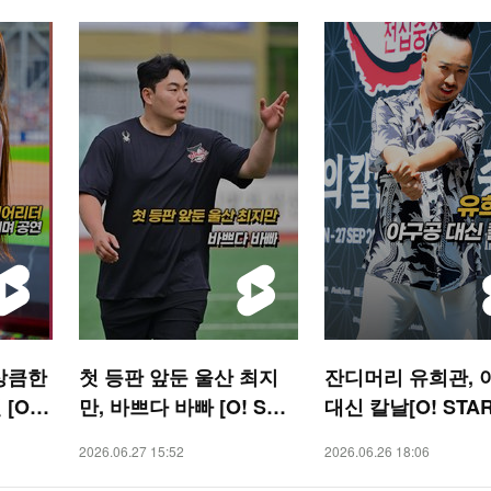
상큼한
첫 등판 앞둔 울산 최지
잔디머리 유희관, 
[O!
만, 바쁘다 바빠 [O! SPO
대신 칼날[O! STA
RTS 숏폼]
폼]
2026.06.27 15:52
2026.06.26 18:06