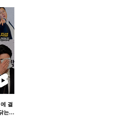
에 결
 닦는
STAR