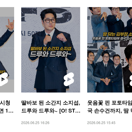
 시청
딸바보 된 소간지 소지섭,
웃음꽃 핀 포토타임
 13
드루와 드루와~ [O! STA
국 손수건까지, 땀
STAR
R 숏폼]
김부장 소지섭 [O! 
2026.06.25 16:26
2026.06.25 15:45
숏폼]