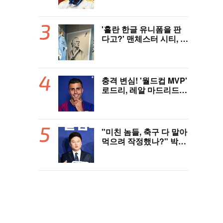
억'에 레알 마드리드 극
적 잔류 "2032년까지 재
계약 서명"
'홀란 한글 유니폼을 판
다고?' 맨체스터 시티, 팝
업스토어 9일까지 성수
동에서 연다
충격 변심! '월드컵 MVP'
로드리, 레알 마드리드
거절→바르셀로나 'YES'
외쳤다..."이적료 981억
제안 예정" 맨시티 허락
만 남았다
"미친 놈들, 축구 다 말아
먹으려 작정했나?" 박문
성 충격받았다...협회 '심
판 성접대' 논란에 분노
"국제적 망신, 국제 문제
될 수도"