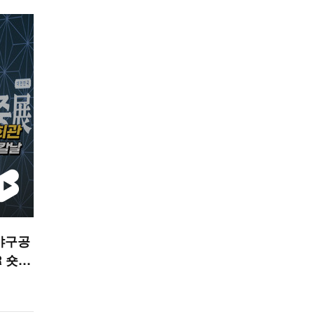
야구공
R 숏