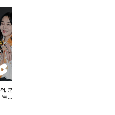
억, 군
 ‘쉬
 STA