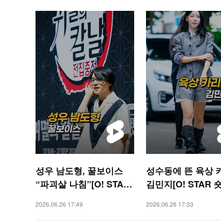
성우 남도형, 꿀보이스
성수동에 뜬 육상 
“파괴살 나침”[O! STAR
김민지[O! STAR 
숏폼]
2026.06.26 17:49
2026.06.26 17:33