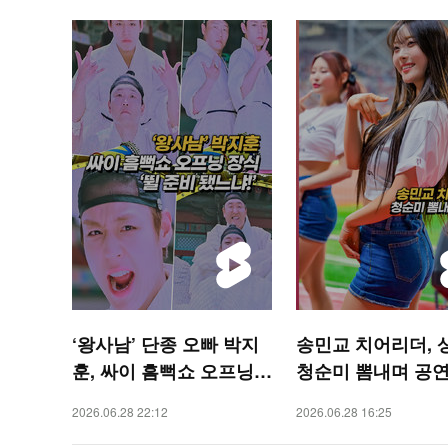
‘왕사남’ 단종 오빠 박지
송민교 치어리더, 
훈, 싸이 흠뻑쇼 오프닝
청순미 뽐내며 공연 
‘뛸 준비 됐느냐!’
SPORTS 숏폼]
2026.06.28 22:12
2026.06.28 16:25