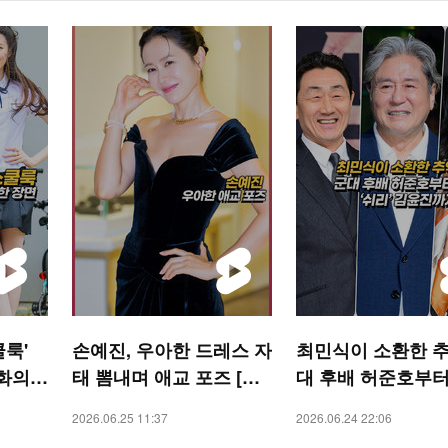
쿨룩'
손예진, 우아한 드레스 자
최민식이 소환한 추
영화의
태 뽐내며 애교 포즈 [O!
대 후배 허준호부터
숏폼]
STAR 숏폼]
리’ 김윤진까지 [O!
2026.06.25 11:37
2026.06.24 22:06
R 숏폼]