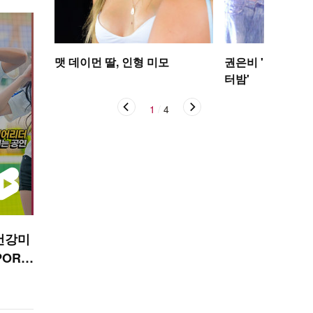
맷 데이먼 딸, 인형 미모
권은비 '야구장 더
터밤'
1
/
4
건강미
PORT