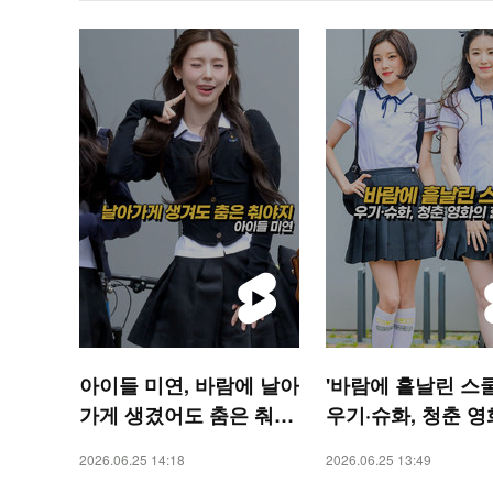
아이들 미연, 바람에 날아
'바람에 흩날린 스
가게 생겼어도 춤은 춰야
우기·슈화, 청춘 
지 [O! STAR 숏폼]
한 장면[O! STAR 
2026.06.25 14:18
2026.06.25 13:49