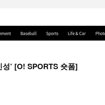
inment
Baseball
Sports
Life & Car
Phot
’ [O! SPORTS 숏폼]