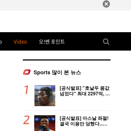
o
Video
오!쎈 포인트
Sports 많이 본 뉴스
[공식발표] "호날두 몸값
넘었다" 최대 2297억, 초
대형 이적! 레알 마드리
드, 21살 디오망데 품었
다..."구단 역사상 가장
비싼 영입"
[공식발표] 아스날 좌절!
결국 이용만 당했다...비
니시우스, '연봉 394