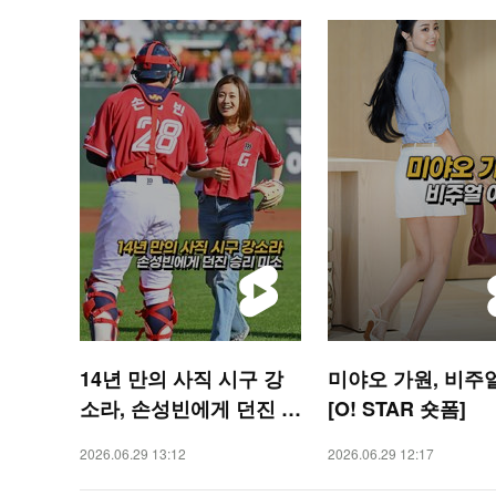
14년 만의 사직 시구 강
미야오 가원, 비주
소라, 손성빈에게 던진 승
[O! STAR 숏폼]
리 미소 [O! SPORTS 숏
2026.06.29 13:12
2026.06.29 12:17
폼]