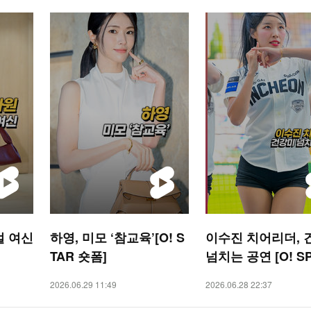
얼 여신
하영, 미모 ‘참교육’[O! S
이수진 치어리더, 
TAR 숏폼]
넘치는 공연 [O! S
S 숏폼]
2026.06.29 11:49
2026.06.28 22:37