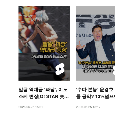
말왕 역대급 ‘꽈당’, 이노
‘수다 본능’ 윤경호
스케 변장[O! STAR 숏
률 공약? 13%넘으면
폼]
시간 묵언수행 [O! 
2026.06.26 15:31
2026.06.25 18:17
숏폼]