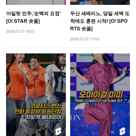
아일릿 민주,’순백의 요정'
두산 세베리노, 당일 새벽 도
[O! STAR 숏폼]
착에도 훈련 시작! [O! SPO
RTS 숏폼]
2026.07.07 18:57
2026.07.07 17:03