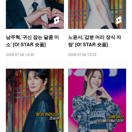
남주혁,’귀신 잡는 달콤 미
노윤서,’갑분 머리 장식 자
소’ [O! STAR 숏폼]
랑’ [O! STAR 숏폼]
2026.07.08 13:35
2026.07.08 13:23