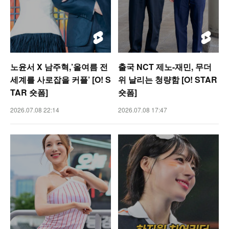
노윤서 X 남주혁,’올여름 전
출국 NCT 제노-재민, 무더
세계를 사로잡을 커플’ [O! S
위 날리는 청량함 [O! STAR
TAR 숏폼]
숏폼]
2026.07.08 22:14
2026.07.08 17:47