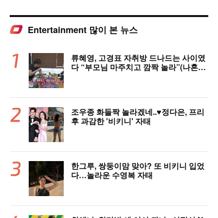
Entertainment 많이 본 뉴스
류혜영, 고경표 자취방 드나드는 사이였
다 “부모님 마주치고 깜짝 놀라”(나혼자
산다)
조우종 화들짝 놀라겠네..♥정다은, 프리
후 과감한 '비키니' 자태
한그루, 쌍둥이맘 맞아? 또 비키니 입었
다…놀라운 수영복 자태