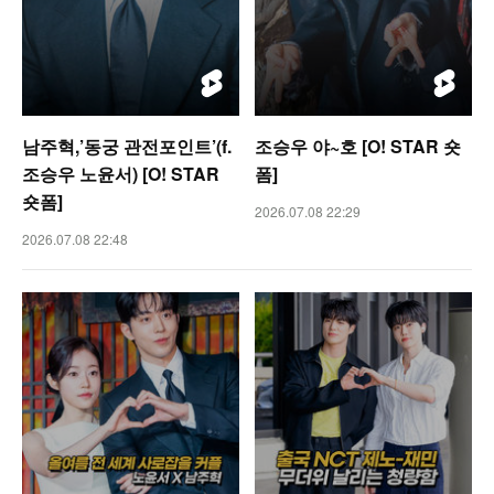
남주혁,’동궁 관전포인트’(f.
조승우 야~호 [O! STAR 숏
조승우 노윤서) [O! STAR
폼]
숏폼]
2026.07.08 22:29
2026.07.08 22:48