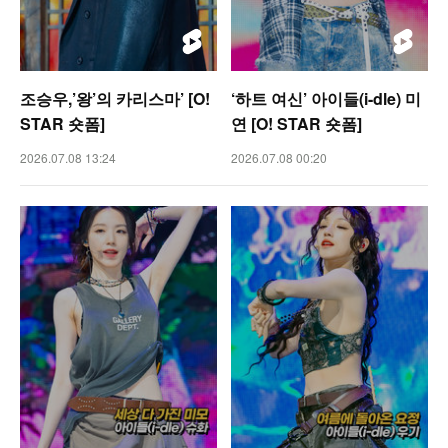
조승우,’왕’의 카리스마’ [O!
‘하트 여신’ 아이들(i-dle) 미
STAR 숏폼]
연 [O! STAR 숏폼]
2026.07.08 13:24
2026.07.08 00:20