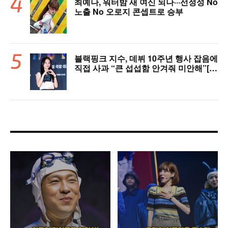
최예나, 워터밤 새 여신 되나···선정성 No
노출 No 오로지 콘셉트로 승부
블랙핑크 지수, 데뷔 10주년 행사 잡음에
직접 사과 “큰 섭섭함 안겨줘 미안해”[핫
피플]