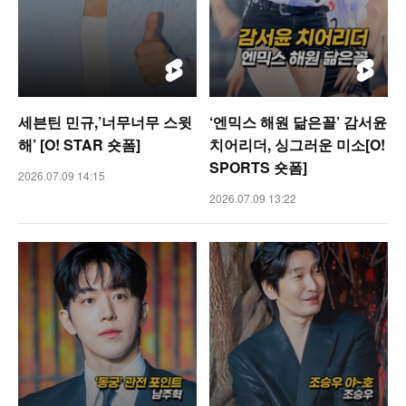
세븐틴 민규,’너무너무 스윗
‘엔믹스 해원 닮은꼴’ 감서윤
해’ [O! STAR 숏폼]
치어리더, 싱그러운 미소[O!
SPORTS 숏폼]
2026.07.09 14:15
2026.07.09 13:22