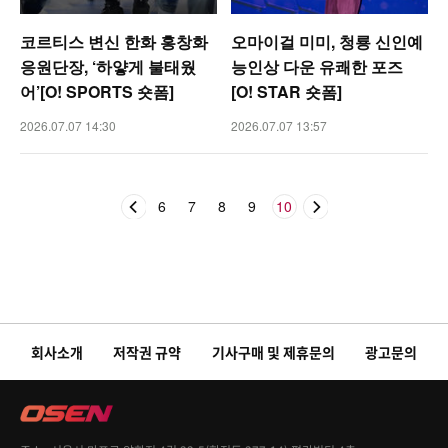
코르티스 변신 한화 홍창화
오마이걸 미미, 청룡 신인예
응원단장, ‘하얗게 불태웠
능인상 다운 유쾌한 포즈
어’[O! SPORTS 숏폼]
[O! STAR 숏폼]
2026.07.07 14:30
2026.07.07 13:57
6
7
8
9
10
회사소개
저작권 규약
기사구매 및 제휴문의
광고문의