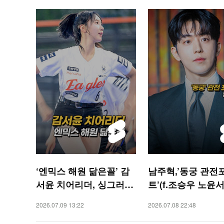
‘엔믹스 해원 닮은꼴’ 감
남주혁,’동궁 관전
서윤 치어리더, 싱그러운
트’(f.조승우 노윤서)
미소[O! SPORTS 숏폼]
STAR 숏폼]
2026.07.09 13:22
2026.07.08 22:48