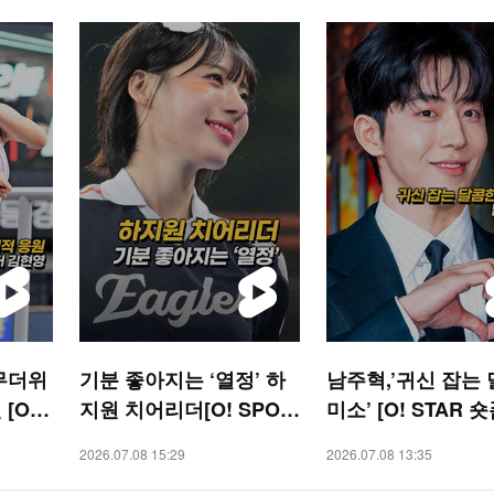
무더위
기분 좋아지는 ‘열정’ 하
남주혁,’귀신 잡는
[O!
지원 치어리더[O! SPOR
미소’ [O! STAR 숏
TS 숏폼]
2026.07.08 15:29
2026.07.08 13:35