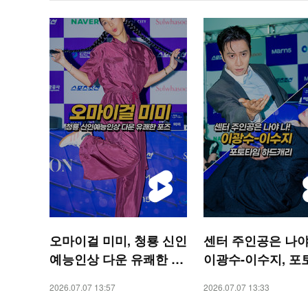
오마이걸 미미, 청룡 신인
센터 주인공은 나야
예능인상 다운 유쾌한 포
이광수-이수지, 포
즈 [O! STAR 숏폼]
하드캐리 [O! STA
2026.07.07 13:57
2026.07.07 13:33
폼]