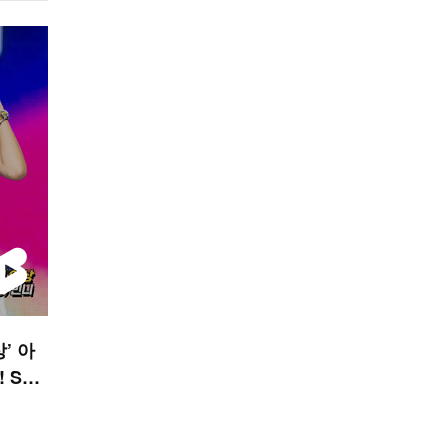
’ 아
! STA