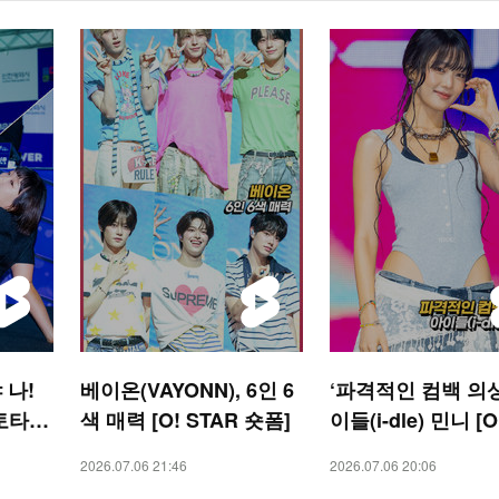
 나!
베이온(VAYONN), 6인 6
‘파격적인 컴백 의상
토타임
색 매력 [O! STAR 숏폼]
이들(i-dle) 민니 [O
R 숏
R 숏폼]
2026.07.06 21:46
2026.07.06 20:06