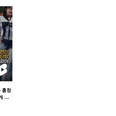
 홍창
게 불
S 숏