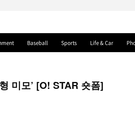
inment
Baseball
Sports
Life & Car
Ph
 미모’ [O! STAR 숏폼]