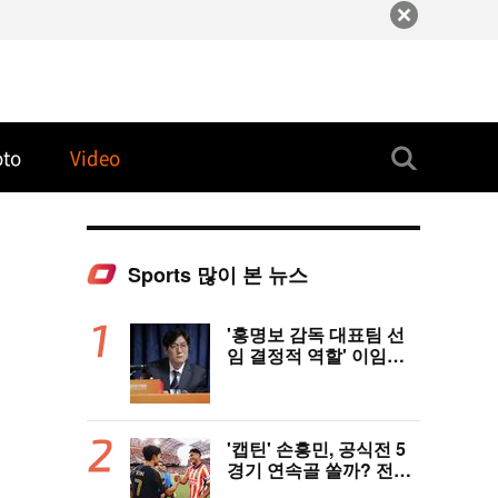
oto
Video
Sports 많이 본 뉴스
'홍명보 감독 대표팀 선
임 결정적 역할' 이임생
의 반격 "홍명보 선임 기
록 남아 있다"…문체부
와 법정 공방 나선다
'캡틴' 손흥민, 공식전 5
경기 연속골 쏠까? 전반
은 잠잠...'부앙가 선제골'