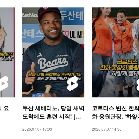
의 요
두산 세베리노, 당일 새벽
코르티스 변신 한화
도착에도 훈련 시작! [O!
화 응원단장, ‘하얗
SPORTS 숏폼]
태웠어’[O! SPORT
2026.07.07 17:03
2026.07.07 14:30
폼]