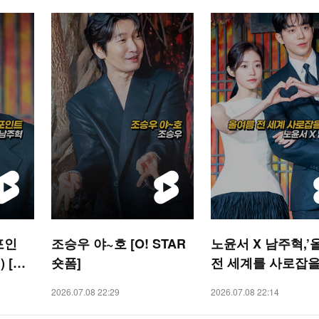
포인
조승우 야~호 [O! STAR
노윤서 X 남주혁,’
 [O!
숏폼]
전 세계를 사로잡을
[O! STAR 숏폼]
2026.07.08 22:29
2026.07.08 22:14