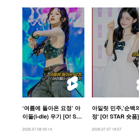
‘여름에 돌아온 요정’ 아
아일릿 민주,’순백
이들(i-dle) 우기 [O! STA
정' [O! STAR 숏폼]
R 숏폼]
2026.07.08 00:14
2026.07.07 18:57