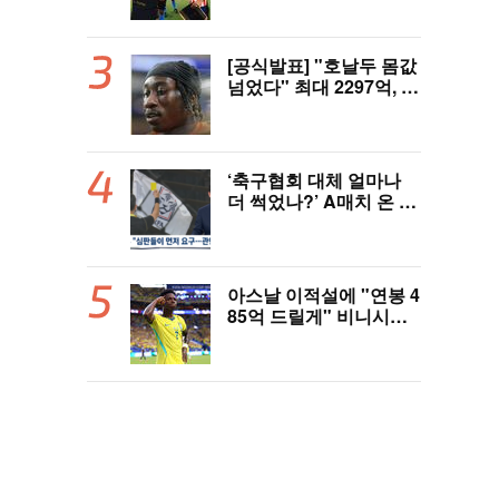
LAFC, 과달라하라와 1-
1 전반 종료
[공식발표] "호날두 몸값
넘었다" 최대 2297억, 초
대형 이적! 레알 마드리
드, 21살 디오망데 품었
다..."구단 역사상 가장
비싼 영입"
‘축구협회 대체 얼마나
더 썩었나?’ A매치 온 외
국인 심판에게 성접대 관
행 “그래야 잘 불어주지
않겠나?”
아스날 이적설에 "연봉 4
85억 드릴게" 비니시우
스, 레알 개선안 받았다...
이제 선택은 선수 몫