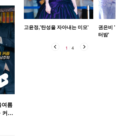
고윤정,'탄성을 자아내는 미모'
권은비 '야구장 더
터밤'
1
/
4
올여름
 커플’