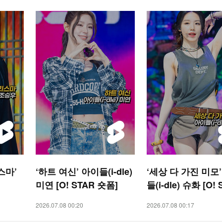
스마’
‘하트 여신’ 아이들(i-dle)
‘세상 다 가진 미모
미연 [O! STAR 숏폼]
들(i-dle) 슈화 [O!
숏폼]
2026.07.08 00:20
2026.07.08 00:17