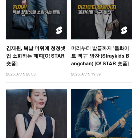
김재원, 복날 더위에 청청셋
머리부터 발끝까지 ‘올화이
업 소화하는 패피[O! STAR
트 백구’ 방찬 (Straykids B
숏폼]
angchan) [O! STAR 숏폼]
2026.07.15 20:08
2026.07.15 19:59