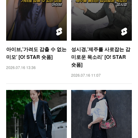
아이브,’가려도 감출 수 없는
성시경,’제주를 사로잡는 감
미모’ [O! STAR 숏폼]
미로운 목소리’ [O! STAR
숏폼]
2026.07.16 13:36
2026.07.16 11:07