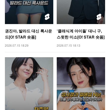
권진아, 발라드 대신 록사운
‘클래식계 아이돌’ 대니 구,
드[O! STAR 숏폼]
스윗한 미소[O! STAR 숏폼]
2026.07.15 18:29
2026.07.15 18:13