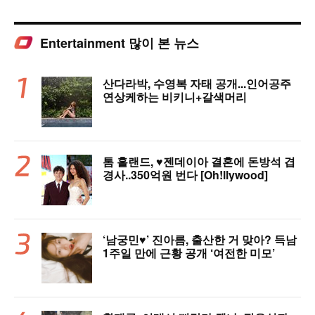
Entertainment 많이 본 뉴스
산다라박, 수영복 자태 공개...인어공주
연상케하는 비키니+갈색머리
톰 홀랜드, ♥︎젠데이아 결혼에 돈방석 겹
경사..350억원 번다 [Oh!llywood]
‘남궁민♥’ 진아름, 출산한 거 맞아? 득남
1주일 만에 근황 공개 ‘여전한 미모’