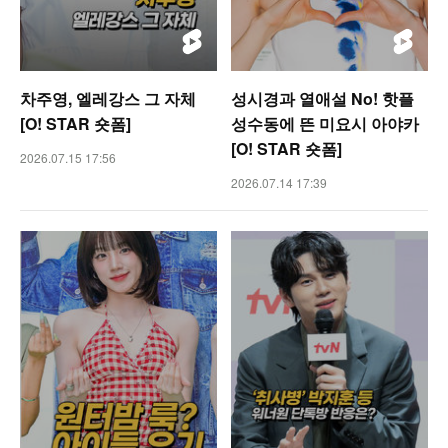
차주영, 엘레강스 그 자체
성시경과 열애설 No! 핫플
[O! STAR 숏폼]
성수동에 뜬 미요시 아야카
[O! STAR 숏폼]
2026.07.15 17:56
2026.07.14 17:39