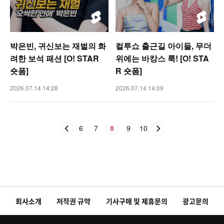
박은빈, 귀신보는 재벌의 화
컬투쇼 출근길 아이들, 무더
려한 보석 패션 [O! STAR
위에는 바캉스 룩! [O! STA
숏폼]
R 숏폼]
2026.07.14 14:28
2026.07.14 14:09
6
7
8
9
10
회사소개
저작권 규약
기사구매 및 제휴문의
광고문의