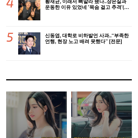
황재균, 이래서 뼈말라 됐나..장은실과
운동한 이유 있었네 '목숨 걸고 추격'(술
래게임)
신동엽, 대학로 비하발언 사과..“부족한
언행, 현장 노고 배려 못했다” [전문]