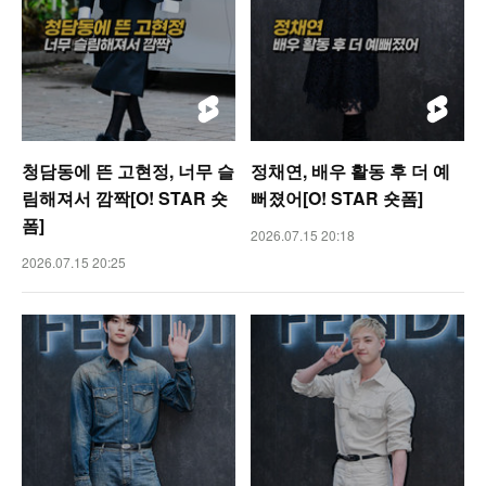
청담동에 뜬 고현정, 너무 슬
정채연, 배우 활동 후 더 예
림해져서 깜짝[O! STAR 숏
뻐졌어[O! STAR 숏폼]
폼]
2026.07.15 20:18
2026.07.15 20:25