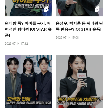
원터밤 룩? 아이들 우기, 매
옹성우, 박지훈 등 워너원 단
력적인 썸머퀸 [O! STAR 숏
톡 반응은?[O! STAR 숏폼]
폼]
2026.07.14 15:08
2026.07.14 17:12