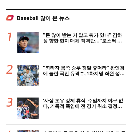
Baseball 많이 본 뉴스
"돈 많이 받는 거 말고 뭐가 있나" 김하
성 향한 현지 매체 직격탄…"로스터 한
자리 낭비" 날선 비판
"좌타자 몸쪽 승부 정말 좋더라" 왕옌청
에 놀란 국민 유격수, 1차지명 좌완 성장
세에 대만족 "구위 좋아지고 안정감 생
겼다" [오!쎈 대구]
'사상 초유 강제 휴식' 주말까지 야구 없
다, 기록적 폭염에 전 경기 취소 결정…1
1일부터 오후 7시 개시 [공식발표]