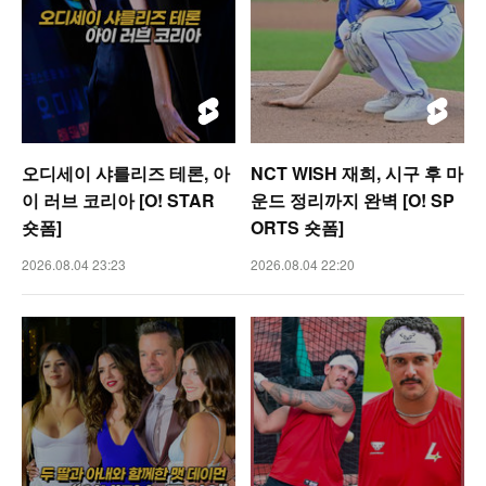
오디세이 샤를리즈 테론, 아
NCT WISH 재희, 시구 후 마
이 러브 코리아 [O! STAR
운드 정리까지 완벽 [O! SP
숏폼]
ORTS 숏폼]
2026.08.04 23:23
2026.08.04 22:20