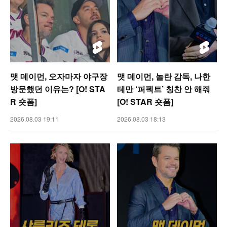
맷 데이먼, 오자마자 야구장
맷 데이먼, 놀란 감독, 나한
방문했던 이유는? [O! STA
테만 ‘퍼펙트’ 칭찬 안 해줘
R 숏폼]
[O! STAR 숏폼]
2026.08.03 19:11
2026.08.03 18:13