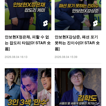
안보현X정은채, 피할 수 없
안보현X강상준, 패션 포기
는 잡도리 타임[O! STAR 숏
못하는 진이수[O! STAR 숏
폼]
폼]
2026.08.04 16:13
2026.08.04 15:39