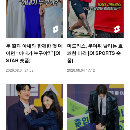
두 딸과 아내와 함께한 맷 데
마드리스, 무더위 날리는 호
이먼 “아내가 누구야?” [O!
쾌한 타격 [O! SPORTS 숏
STAR 숏폼]
폼]
2026.08.04 21:52
2026.08.04 17:12