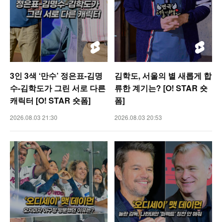
3인 3색 ‘만수’ 정은표-김명
김학도, 서울의 별 새롭게 합
수-김학도가 그린 서로 다른
류한 계기는? [O! STAR 숏
캐릭터 [O! STAR 숏폼]
폼]
2026.08.03 21:30
2026.08.03 20:53