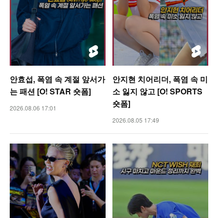
안효섭, 폭염 속 계절 앞서가
안지현 치어리더, 폭염 속 미
는 패션 [O! STAR 숏폼]
소 잃지 않고 [O! SPORTS
숏폼]
2026.08.06 17:01
2026.08.05 17:49