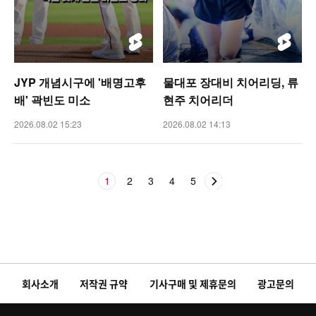
JYP 개념시구에 '배명고후
물대포 장대비 치어리딩, 류
배' 곽빈도 미소
현주 치어리더
2026.08.02 15:23
2026.08.02 14:13
1
2
3
4
5
회사소개
저작권 규약
기사구매 및 제휴문의
광고문의