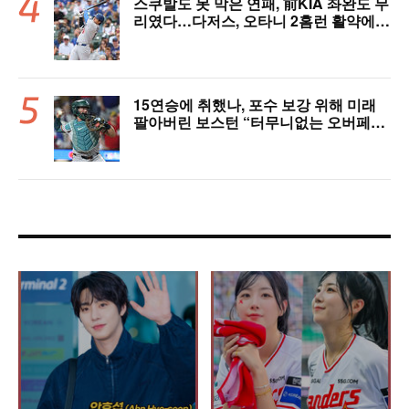
스쿠발도 못 막은 연패, 前KIA 좌완도 무
리였다…다저스, 오타니 2홈런 활약에도
충격의 6연패 수렁 [LAD 리뷰]
15연승에 취했나, 포수 보강 위해 미래
팔아버린 보스턴 “터무니없는 오버페
이” 혹평