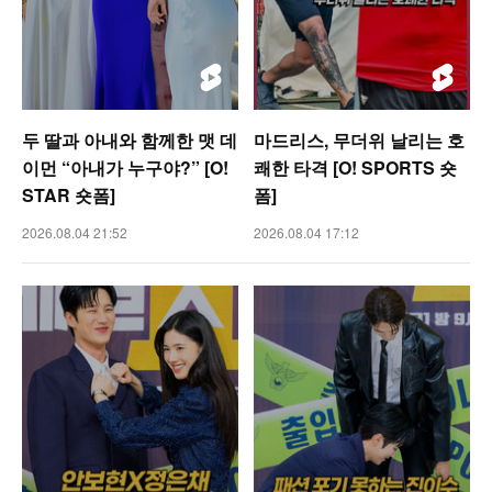
두 딸과 아내와 함께한 맷 데
마드리스, 무더위 날리는 호
이먼 “아내가 누구야?” [O!
쾌한 타격 [O! SPORTS 숏
STAR 숏폼]
폼]
2026.08.04 21:52
2026.08.04 17:12