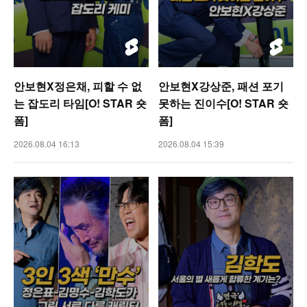
안보현X정은채, 피할 수 없
안보현X강상준, 패션 포기
는 잡도리 타임[O! STAR 숏
못하는 진이수[O! STAR 숏
폼]
폼]
2026.08.04 16:13
2026.08.04 15:39