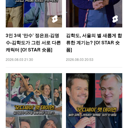
3인 3색 ‘만수’ 정은표-김명
김학도, 서울의 별 새롭게 합
수-김학도가 그린 서로 다른
류한 계기는? [O! STAR 숏
캐릭터 [O! STAR 숏폼]
폼]
2026.08.03 21:30
2026.08.03 20:53