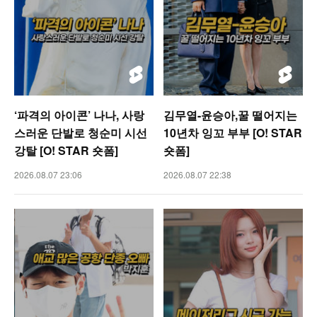
‘파격의 아이콘’ 나나, 사랑
김무열-윤승아,꿀 떨어지는
스러운 단발로 청순미 시선
10년차 잉꼬 부부 [O! STAR
강탈 [O! STAR 숏폼]
숏폼]
2026.08.07 23:06
2026.08.07 22:38