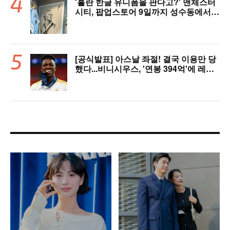
'홀란 한글 유니폼을 판다고?' 맨체스터
시티, 팝업스토어 9일까지 성수동에서
연다
[공식발표] 아스날 좌절! 결국 이용만 당
했다...비니시우스, '연봉 394억'에 레알
마드리드 극적 잔류 "2032년까지 재계
약 서명"