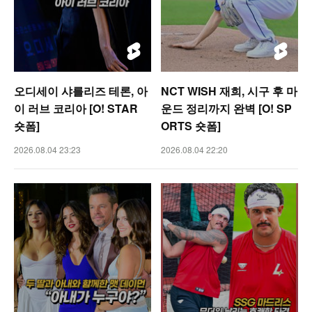
오디세이 샤를리즈 테론, 아
NCT WISH 재희, 시구 후 마
이 러브 코리아 [O! STAR
운드 정리까지 완벽 [O! SP
숏폼]
ORTS 숏폼]
2026.08.04 23:23
2026.08.04 22:20