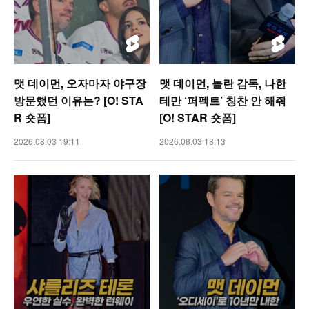
맷 데이먼, 오자마자 야구장
맷 데이먼, 놀란 감독, 나한
방문했던 이유는? [O! STA
테만 ‘퍼펙트’ 칭찬 안 해줘
R 숏폼]
[O! STAR 숏폼]
2026.08.03 19:11
2026.08.03 18:13