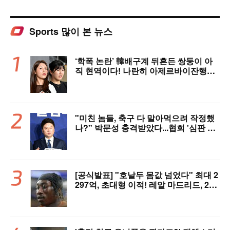
Sports 많이 본 뉴스
‘학폭 논란’ 韓배구계 뒤흔든 쌍둥이 아
직 현역이다! 나란히 아제르바이잔행→5
년 만에 한솥밥 확정
"미친 놈들, 축구 다 말아먹으려 작정했
나?" 박문성 충격받았다...협회 '심판 성
접대' 논란에 분노 "국제적 망신, 국제 문
제 될 수도"
[공식발표] "호날두 몸값 넘었다" 최대 2
297억, 초대형 이적! 레알 마드리드, 21
살 디오망데 품었다..."구단 역사상 가장
비싼 영입"