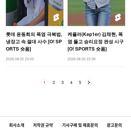
롯데 윤동희의 폭염 극복법,
케플러(Kep1er) 김채현, 폭
냉장고 속 절대 사수 [O! SP
염 뚫고 승리요정 완성 시구
ORTS 숏폼]
[O! SPORTS 숏폼]
2026.08.02 23:03
2026.08.02 22:36
1
2
3
4
5
회사소개
저작권 규약
기사구매 및 제휴문의
광고문의