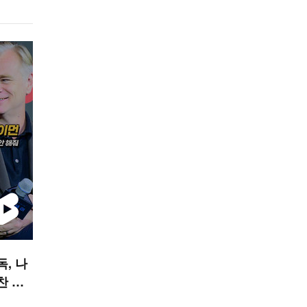
독, 나
찬 안
폼]