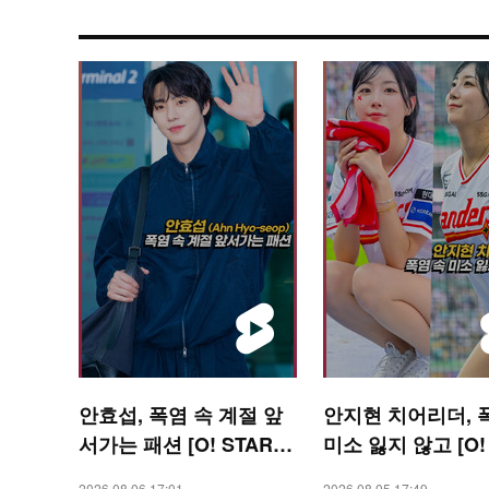
안효섭, 폭염 속 계절 앞
안지현 치어리더, 
서가는 패션 [O! STAR
미소 잃지 않고 [O!
숏폼]
RTS 숏폼]
2026.08.06 17:01
2026.08.05 17:49