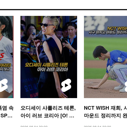
폭염 속
오디세이 샤를리즈 테론,
NCT WISH 재희,
 SPO
아이 러브 코리아 [O! ST
마운드 정리까지 
AR 숏폼]
[O! SPORTS 숏폼]
2026.08.04 23:23
2026.08.04 22:20