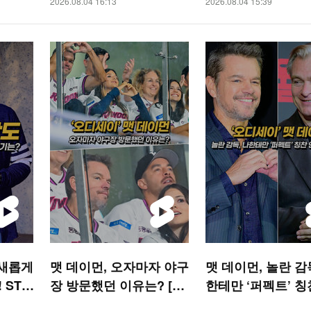
2026.08.04 16:13
2026.08.04 15:39
 새롭게
맷 데이먼, 오자마자 야구
맷 데이먼, 놀란 감
 STA
장 방문했던 이유는? [O!
한테만 ‘퍼펙트’ 칭
STAR 숏폼]
해줘 [O! STAR 숏