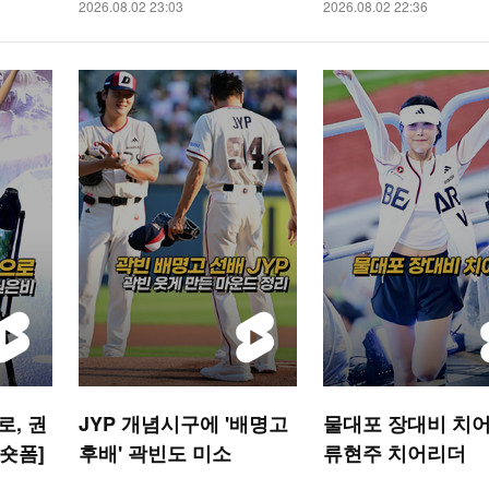
2026.08.02 23:03
2026.08.02 22:36
, 권
JYP 개념시구에 '배명고
물대포 장대비 치어
 숏폼]
후배' 곽빈도 미소
류현주 치어리더