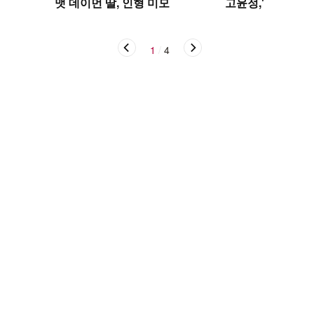
맷 데이먼 딸, 인형 미모
고윤정,'탄성을 자
1
/
4