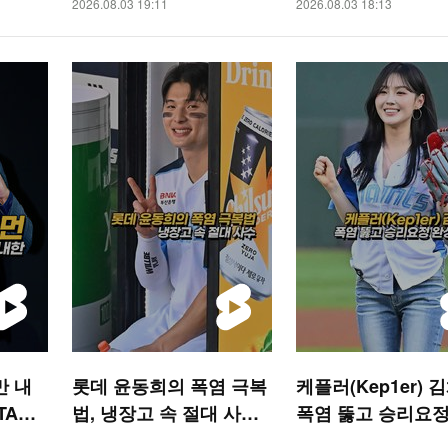
2026.08.03 19:11
2026.08.03 18:13
만 내
롯데 윤동희의 폭염 극복
케플러(Kep1er) 
TAR
법, 냉장고 속 절대 사수
폭염 뚫고 승리요정
[O! SPORTS 숏폼]
시구 [O! SPORTS