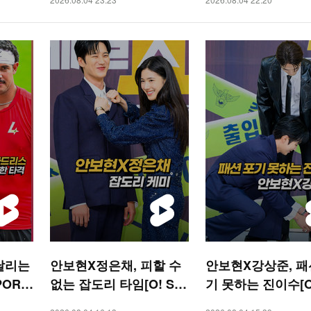
날리는
안보현X정은채, 피할 수
안보현X강상준, 패
PORT
없는 잡도리 타임[O! ST
기 못하는 진이수[O!
AR 숏폼]
AR 숏폼]