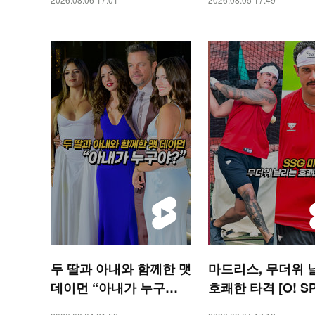
두 딸과 아내와 함께한 맷
마드리스, 무더위 
데이먼 “아내가 누구
호쾌한 타격 [O! S
야?” [O! STAR 숏폼]
S 숏폼]