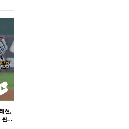
김채현,
 완성
 숏폼]