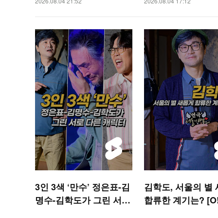
2026.08.04 21:52
2026.08.04 17:12
3인 3색 ‘만수’ 정은표-김
김학도, 서울의 별
명수-김학도가 그린 서로
합류한 계기는? [O!
다른 캐릭터 [O! STAR
R 숏폼]