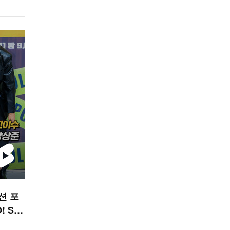
션 포
 ST