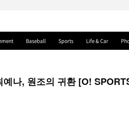
inment
Baseball
Sports
Life & Car
Ph
예나, 원조의 귀환 [O! SPORT