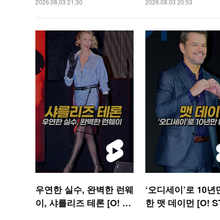
2026.08.03 21:30
2026.08.03 20:53
숏폼]
우연한 실수, 완벽한 런웨
‘오디세이’로 10년
이, 샤를리즈 테론 [O! ST
한 맷 데이먼 [O! S
AR 숏폼]
숏폼]