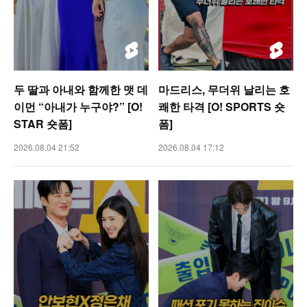
두 딸과 아내와 함께한 맷 데
마드리스, 무더위 날리는 호
이먼 “아내가 누구야?” [O!
쾌한 타격 [O! SPORTS 숏
STAR 숏폼]
폼]
2026.08.04 21:52
2026.08.04 17:12