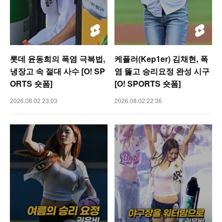
롯데 윤동희의 폭염 극복법,
케플러(Kep1er) 김채현, 폭
냉장고 속 절대 사수 [O! SP
염 뚫고 승리요정 완성 시구
ORTS 숏폼]
[O! SPORTS 숏폼]
2026.08.02 23:03
2026.08.02 22:36