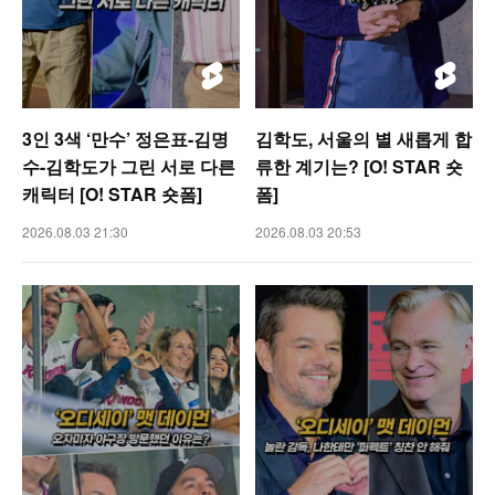
3인 3색 ‘만수’ 정은표-김명
김학도, 서울의 별 새롭게 합
수-김학도가 그린 서로 다른
류한 계기는? [O! STAR 숏
캐릭터 [O! STAR 숏폼]
폼]
2026.08.03 21:30
2026.08.03 20:53