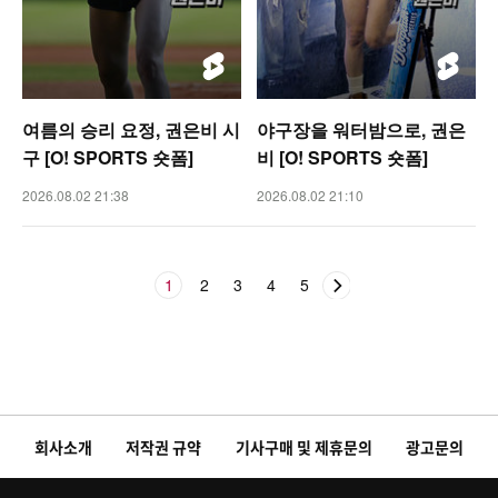
여름의 승리 요정, 권은비 시
야구장을 워터밤으로, 권은
구 [O! SPORTS 숏폼]
비 [O! SPORTS 숏폼]
2026.08.02 21:38
2026.08.02 21:10
1
2
3
4
5
회사소개
저작권 규약
기사구매 및 제휴문의
광고문의