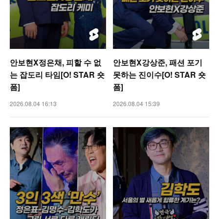
안보현X정은채, 피할 수 없
안보현X강상준, 패션 포기
는 잡도리 타임[O! STAR 숏
못하는 진이수[O! STAR 숏
폼]
폼]
2026.08.04 16:13
2026.08.04 15:39