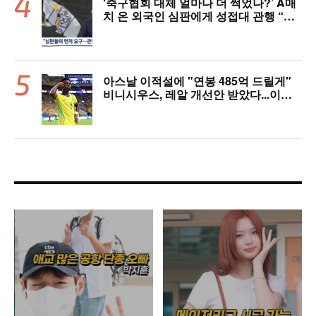
‘축구협회 대체 얼마나 더 썩었나?’ A매
치 온 외국인 심판에게 성접대 관행 “그
래야 잘 불어주지 않겠나?”
아스날 이적설에 "연봉 485억 드릴게"
비니시우스, 레알 개선안 받았다...이제
선택은 선수 몫