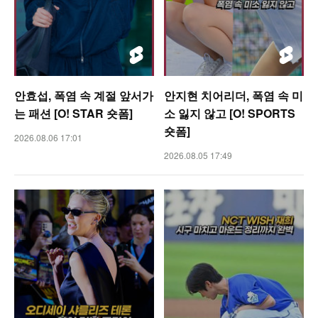
안효섭, 폭염 속 계절 앞서가
안지현 치어리더, 폭염 속 미
는 패션 [O! STAR 숏폼]
소 잃지 않고 [O! SPORTS
숏폼]
2026.08.06 17:01
2026.08.05 17:49