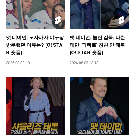
맷 데이먼, 오자마자 야구장
맷 데이먼, 놀란 감독, 나한
방문했던 이유는? [O! STA
테만 ‘퍼펙트’ 칭찬 안 해줘
R 숏폼]
[O! STAR 숏폼]
2026.08.03 19:11
2026.08.03 18:13