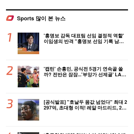
Sports 많이 본 뉴스
'홍명보 감독 대표팀 선임 결정적 역할'
이임생의 반격 "홍명보 선임 기록 남아
있다"…문체부와 법정 공방 나선다
'캡틴' 손흥민, 공식전 5경기 연속골 쏠
까? 전반은 잠잠...'부앙가 선제골' LAF
C, 과달라하라와 1-1 전반 종료
[공식발표] "호날두 몸값 넘었다" 최대 2
297억, 초대형 이적! 레알 마드리드, 21
살 디오망데 품었다..."구단 역사상 가장
비싼 영입"