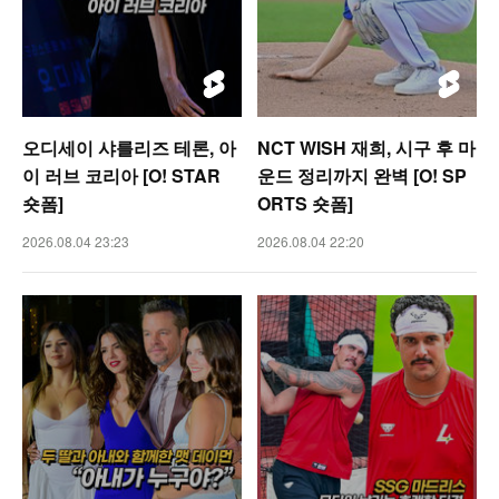
오디세이 샤를리즈 테론, 아
NCT WISH 재희, 시구 후 마
이 러브 코리아 [O! STAR
운드 정리까지 완벽 [O! SP
숏폼]
ORTS 숏폼]
2026.08.04 23:23
2026.08.04 22:20