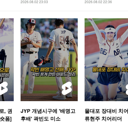
2026.08.02 23:03
2026.08.02 22:36
, 권
JYP 개념시구에 '배명고
물대포 장대비 치어
 숏폼]
후배' 곽빈도 미소
류현주 치어리더