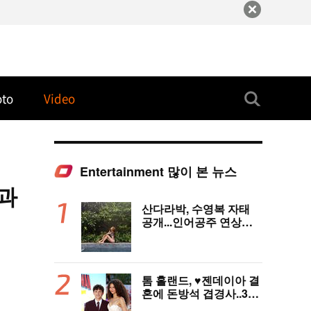
oto
Video
Entertainment 많이 본 뉴스
과
산다라박, 수영복 자태
공개...인어공주 연상케
하는 비키니+갈색머리
톰 홀랜드, ♥︎젠데이아 결
혼에 돈방석 겹경사..350
억원 번다 [Oh!llywood]