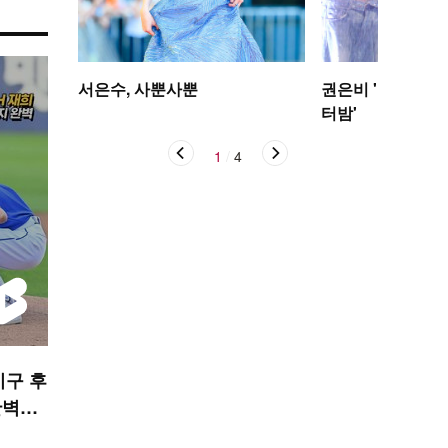
서은수, 사뿐사뿐
권은비 '야구장 더
터밤'
1
/
4
 시구 후
완벽