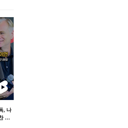
독, 나
찬 안
폼]