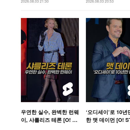
2026.08.03 21:30
2026.08.03 20:53
숏폼]
우연한 실수, 완벽한 런웨
‘오디세이’로 10년
이, 샤를리즈 테론 [O! ST
한 맷 데이먼 [O! S
AR 숏폼]
숏폼]