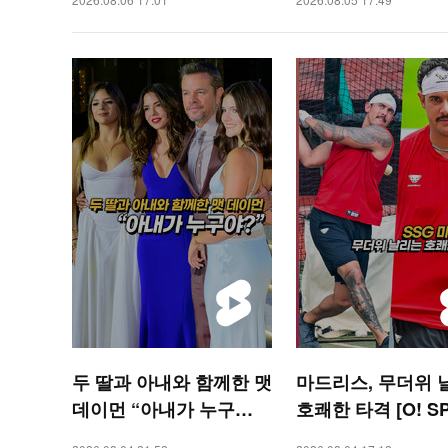
두 딸과 아내와 함께한 맷
마드리스, 무더위 
데이먼 “아내가 누구
호쾌한 타격 [O! S
야?” [O! STAR 숏폼]
S 숏폼]