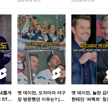
2026.08.04 16:13
2026.08.04 15:39
 새롭게
맷 데이먼, 오자마자 야구
맷 데이먼, 놀란 감
 STA
장 방문했던 이유는? [O!
한테만 ‘퍼펙트’ 칭
STAR 숏폼]
해줘 [O! STAR 숏