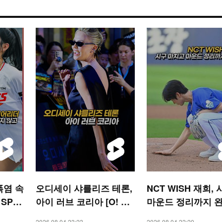
폭염 속
오디세이 샤를리즈 테론,
NCT WISH 재희,
 SPO
아이 러브 코리아 [O! ST
마운드 정리까지 
AR 숏폼]
[O! SPORTS 숏폼]
2026.08.04 23:23
2026.08.04 22:20