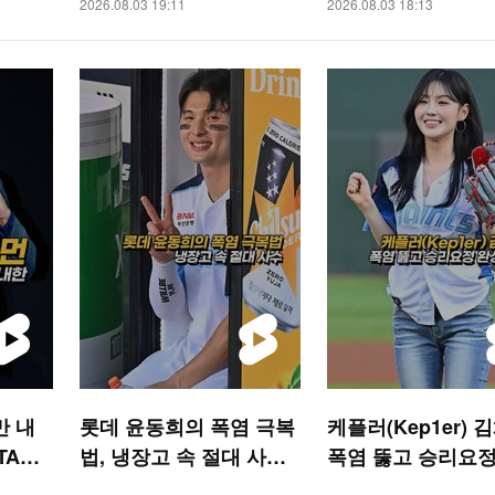
2026.08.03 19:11
2026.08.03 18:13
만 내
롯데 윤동희의 폭염 극복
케플러(Kep1er) 
TAR
법, 냉장고 속 절대 사수
폭염 뚫고 승리요정
[O! SPORTS 숏폼]
시구 [O! SPORTS