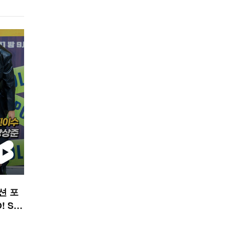
션 포
 ST