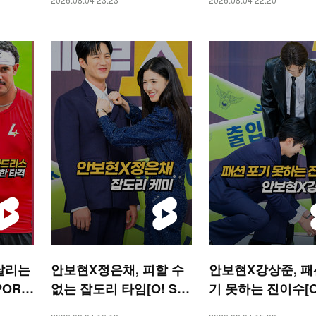
날리는
안보현X정은채, 피할 수
안보현X강상준, 패
PORT
없는 잡도리 타임[O! ST
기 못하는 진이수[O!
AR 숏폼]
AR 숏폼]