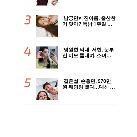
‘남궁민♥’ 진아름, 출산한
거 맞아? 득남 1주일 만
에 근황 공개 ‘여전한 미
모’
‘영원한 막내’ 서현, 눈부
신 미모 뽐내며..소녀시
대 데뷔 19주년 자축
‘결혼설’ 손흥민, 970만
원 웨딩링 뺐다…대신 왼
쪽 새끼손가락에 새 반지
[핫피플]