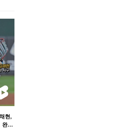
김채현,
 완성
 숏폼]