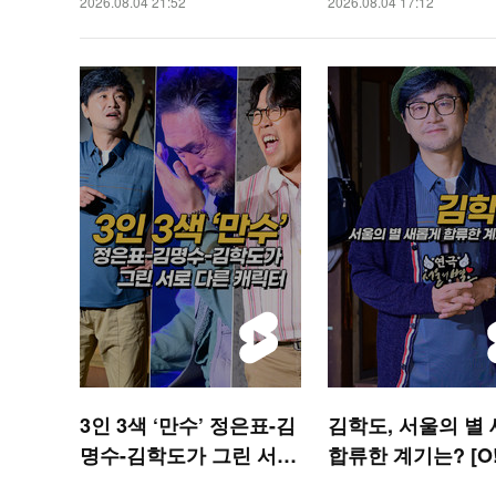
2026.08.04 21:52
2026.08.04 17:12
3인 3색 ‘만수’ 정은표-김
김학도, 서울의 별
명수-김학도가 그린 서로
합류한 계기는? [O!
다른 캐릭터 [O! STAR
R 숏폼]