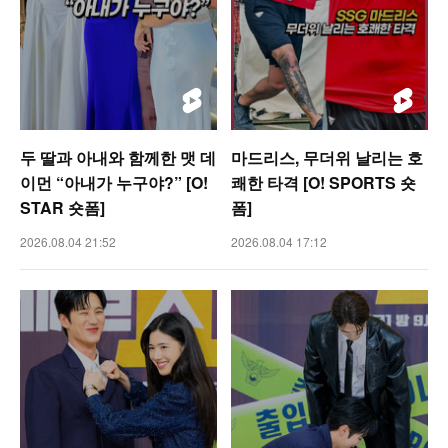
두 딸과 아내와 함께한 맷 데
마드리스, 무더위 날리는 호
이먼 “아내가 누구야?” [O!
쾌한 타격 [O! SPORTS 숏
STAR 숏폼]
폼]
2026.08.04 21:52
2026.08.04 17:12