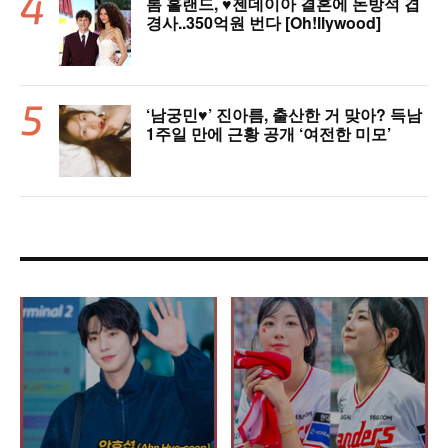
톰 홀랜드, ♥︎젠데이아 결혼에 돈방석 겹
경사..350억원 번다 [Oh!llywood]
‘남궁민♥’ 진아름, 출산한 거 맞아? 득남
1주일 만에 근황 공개 ‘여전한 미모’