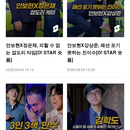
안보현X정은채, 피할 수 없
안보현X강상준, 패션 포기
는 잡도리 타임[O! STAR 숏
못하는 진이수[O! STAR 숏
폼]
폼]
2026.08.04 16:13
2026.08.04 15:39