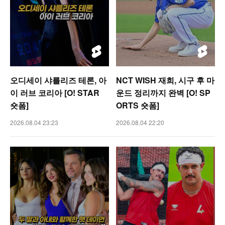
오디세이 샤를리즈 테론, 아
NCT WISH 재희, 시구 후 마
이 러브 코리아 [O! STAR
운드 정리까지 완벽 [O! SP
숏폼]
ORTS 숏폼]
2026.08.04 23:23
2026.08.04 22:20