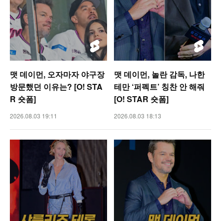
맷 데이먼, 오자마자 야구장
맷 데이먼, 놀란 감독, 나한
방문했던 이유는? [O! STA
테만 ‘퍼펙트’ 칭찬 안 해줘
R 숏폼]
[O! STAR 숏폼]
2026.08.03 19:11
2026.08.03 18:13