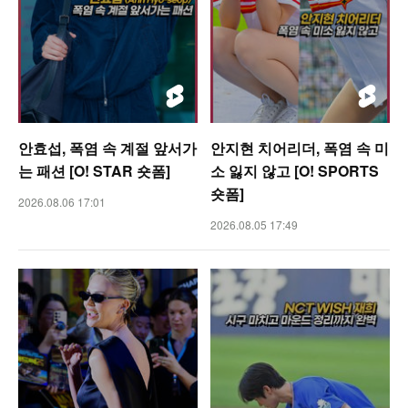
안효섭, 폭염 속 계절 앞서가
안지현 치어리더, 폭염 속 미
는 패션 [O! STAR 숏폼]
소 잃지 않고 [O! SPORTS
숏폼]
2026.08.06 17:01
2026.08.05 17:49