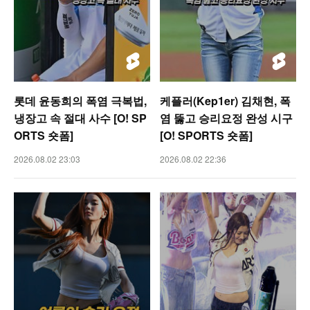
롯데 윤동희의 폭염 극복법,
케플러(Kep1er) 김채현, 폭
냉장고 속 절대 사수 [O! SP
염 뚫고 승리요정 완성 시구
ORTS 숏폼]
[O! SPORTS 숏폼]
2026.08.02 23:03
2026.08.02 22:36