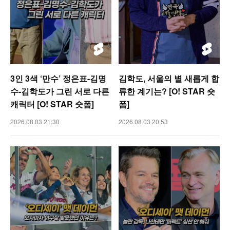
3인 3색 ‘만수’ 정은표-김명
김학도, 서울의 별 새롭게 합
수-김학도가 그린 서로 다른
류한 계기는? [O! STAR 숏
캐릭터 [O! STAR 숏폼]
폼]
2026.08.03 21:30
2026.08.03 20:53