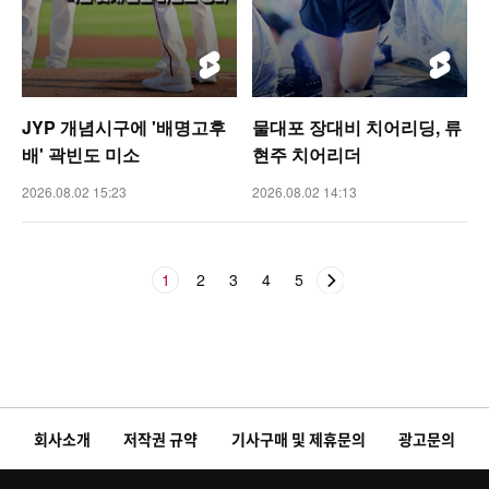
JYP 개념시구에 '배명고후
물대포 장대비 치어리딩, 류
배' 곽빈도 미소
현주 치어리더
2026.08.02 15:23
2026.08.02 14:13
1
2
3
4
5
회사소개
저작권 규약
기사구매 및 제휴문의
광고문의