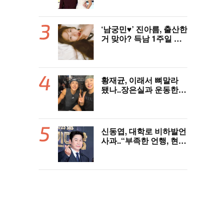
‘남궁민♥’ 진아름, 출산한
거 맞아? 득남 1주일 만
에 근황 공개 ‘여전한 미
모’
황재균, 이래서 뼈말라
됐나..장은실과 운동한
이유 있었네 '목숨 걸고
추격'(술래게임)
신동엽, 대학로 비하발언
사과..“부족한 언행, 현장
노고 배려 못했다” [전문]