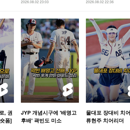
2026.08.02 23:03
2026.08.02 22:36
, 권
JYP 개념시구에 '배명고
물대포 장대비 치어
 숏폼]
후배' 곽빈도 미소
류현주 치어리더