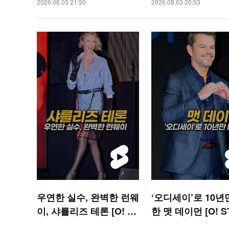
2026.08.03 21:30
2026.08.03 20:53
숏폼]
우연한 실수, 완벽한 런웨
‘오디세이’로 10년
이, 샤를리즈 테론 [O! ST
한 맷 데이먼 [O! S
AR 숏폼]
숏폼]