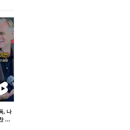
독, 나
찬 안
폼]