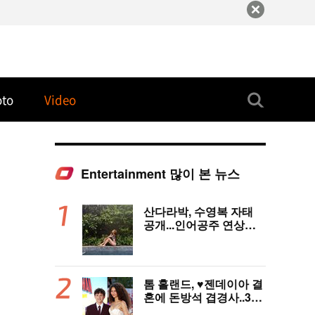
oto
Video
Entertainment 많이 본 뉴스
산다라박, 수영복 자태
공개...인어공주 연상케
하는 비키니+갈색머리
톰 홀랜드, ♥︎젠데이아 결
혼에 돈방석 겹경사..350
억원 번다 [Oh!llywood]