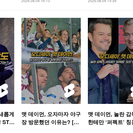
2026.08.04 16:13
2026.08.04 15:39
 새롭게
맷 데이먼, 오자마자 야구
맷 데이먼, 놀란 감
 STA
장 방문했던 이유는? [O!
한테만 ‘퍼펙트’ 칭
STAR 숏폼]
해줘 [O! STAR 숏