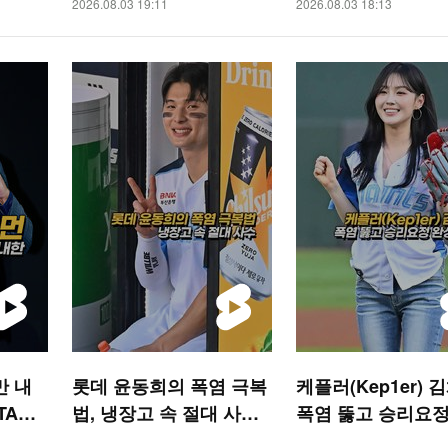
2026.08.03 19:11
2026.08.03 18:13
만 내
롯데 윤동희의 폭염 극복
케플러(Kep1er) 
TAR
법, 냉장고 속 절대 사수
폭염 뚫고 승리요정
[O! SPORTS 숏폼]
시구 [O! SPORTS