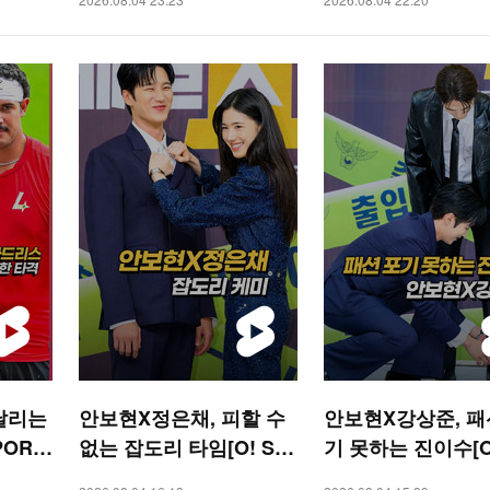
날리는
안보현X정은채, 피할 수
안보현X강상준, 패
PORT
없는 잡도리 타임[O! ST
기 못하는 진이수[O!
AR 숏폼]
AR 숏폼]