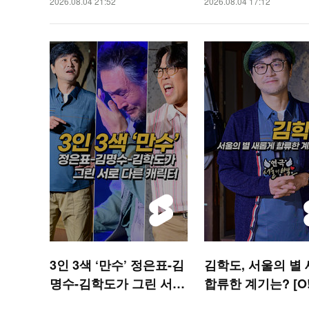
2026.08.04 21:52
2026.08.04 17:12
3인 3색 ‘만수’ 정은표-김
김학도, 서울의 별
명수-김학도가 그린 서로
합류한 계기는? [O!
다른 캐릭터 [O! STAR
R 숏폼]