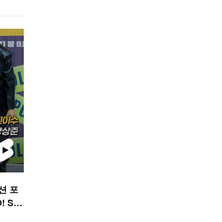
션 포
 ST