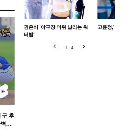
권은비 '야구장 더위 날리는 워
고윤정,'탄성을 자
터밤'
1
/
4
 시구 후
완벽