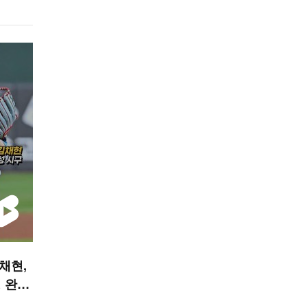
김채현,
 완성
 숏폼]