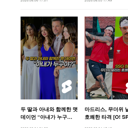
두 딸과 아내와 함께한 맷
마드리스, 무더위 
데이먼 “아내가 누구
호쾌한 타격 [O! S
야?” [O! STAR 숏폼]
S 숏폼]