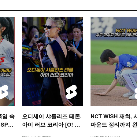
폭염 속
오디세이 샤를리즈 테론,
NCT WISH 재희,
 SPO
아이 러브 코리아 [O! ST
마운드 정리까지 
AR 숏폼]
[O! SPORTS 숏폼]
2026.08.04 23:23
2026.08.04 22:20