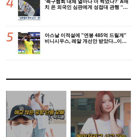
‘축구협회 대체 얼마나 더 썩었나?’ A매
치 온 외국인 심판에게 성접대 관행 “그
래야 잘 불어주지 않겠나?”
아스날 이적설에 "연봉 485억 드릴게"
비니시우스, 레알 개선안 받았다...이제
선택은 선수 몫