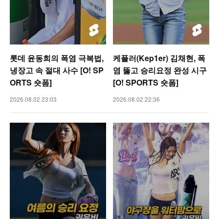
롯데 윤동희의 폭염 극복법,
케플러(Kep1er) 김채현, 폭
냉장고 속 절대 사수 [O! SP
염 뚫고 승리요정 완성 시구
ORTS 숏폼]
[O! SPORTS 숏폼]
2026.08.02 23:03
2026.08.02 22:36