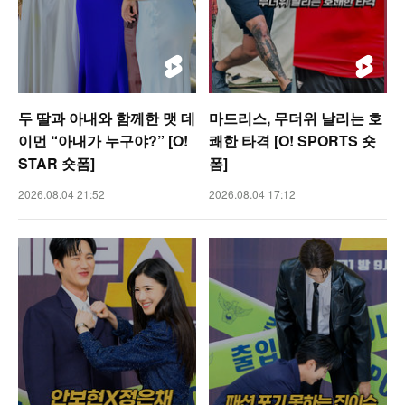
두 딸과 아내와 함께한 맷 데
마드리스, 무더위 날리는 호
이먼 “아내가 누구야?” [O!
쾌한 타격 [O! SPORTS 숏
STAR 숏폼]
폼]
2026.08.04 21:52
2026.08.04 17:12