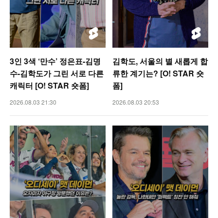
3인 3색 ‘만수’ 정은표-김명
김학도, 서울의 별 새롭게 합
수-김학도가 그린 서로 다른
류한 계기는? [O! STAR 숏
캐릭터 [O! STAR 숏폼]
폼]
2026.08.03 21:30
2026.08.03 20:53