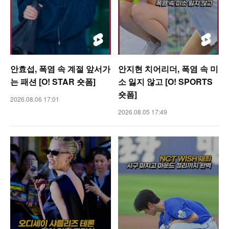
안효섭, 폭염 속 계절 앞서가
안지현 치어리더, 폭염 속 미
는 패션 [O! STAR 숏폼]
소 잃지 않고 [O! SPORTS
숏폼]
2026.08.06 17:01
2026.08.05 17:49