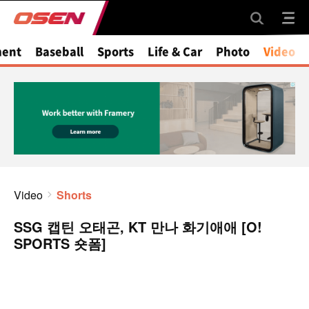
ment
Baseball
Sports
Life & Car
Photo
Video
Video
Shorts
SSG 캡틴 오태곤, KT 만나 화기애애 [O!
SPORTS 숏폼]