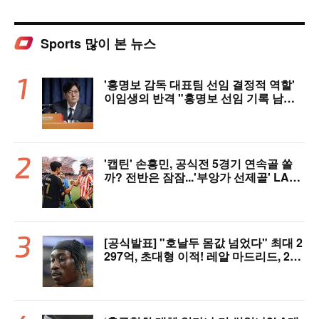
Sports 많이 본 뉴스
'홍명보 감독 대표팀 선임 결정적 역할'
이임생의 반격 "홍명보 선임 기록 남아
있다"…문체부와 법정 공방 나선다
'캡틴' 손흥민, 공식전 5경기 연속골 쏠
까? 전반은 잠잠...'부앙가 선제골' LAF
C, 과달라하라와 1-1 전반 종료
[공식발표] "호날두 몸값 넘었다" 최대 2
297억, 초대형 이적! 레알 마드리드, 21
살 디오망데 품었다..."구단 역사상 가장
비싼 영입"