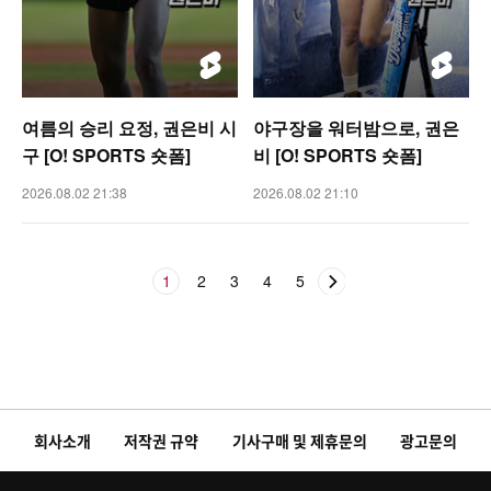
여름의 승리 요정, 권은비 시
야구장을 워터밤으로, 권은
구 [O! SPORTS 숏폼]
비 [O! SPORTS 숏폼]
2026.08.02 21:38
2026.08.02 21:10
1
2
3
4
5
회사소개
저작권 규약
기사구매 및 제휴문의
광고문의