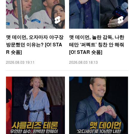
맷 데이먼, 오자마자 야구장
맷 데이먼, 놀란 감독, 나한
방문했던 이유는? [O! STA
테만 ‘퍼펙트’ 칭찬 안 해줘
R 숏폼]
[O! STAR 숏폼]
2026.08.03 19:11
2026.08.03 18:13