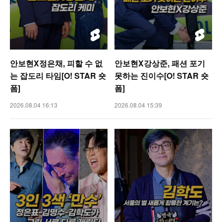
안보현X정은채, 피할 수 없
안보현X강상준, 패션 포기
는 잡도리 타임[O! STAR 숏
못하는 진이수[O! STAR 숏
폼]
폼]
2026.08.04 16:13
2026.08.04 15:39