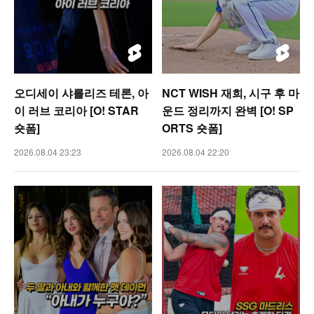
오디세이 샤를리즈 테론, 아
NCT WISH 재희, 시구 후 마
이 러브 코리아 [O! STAR
운드 정리까지 완벽 [O! SP
숏폼]
ORTS 숏폼]
2026.08.04 23:23
2026.08.04 22:20