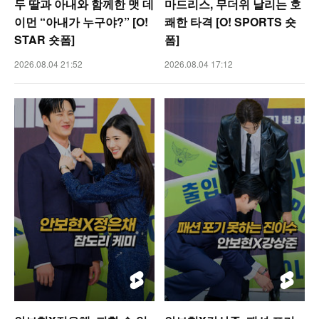
두 딸과 아내와 함께한 맷 데
마드리스, 무더위 날리는 호
이먼 “아내가 누구야?” [O!
쾌한 타격 [O! SPORTS 숏
STAR 숏폼]
폼]
2026.08.04 21:52
2026.08.04 17:12