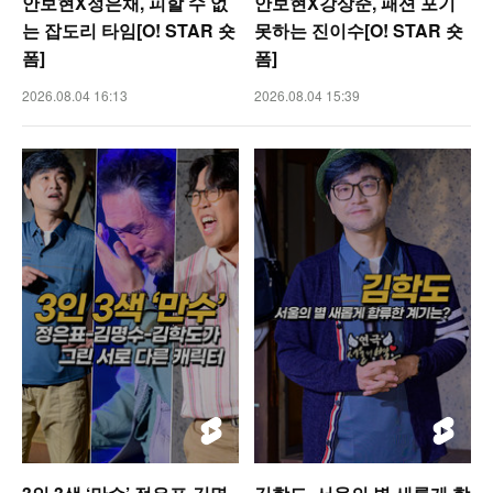
안보현X정은채, 피할 수 없
안보현X강상준, 패션 포기
는 잡도리 타임[O! STAR 숏
못하는 진이수[O! STAR 숏
폼]
폼]
2026.08.04 16:13
2026.08.04 15:39