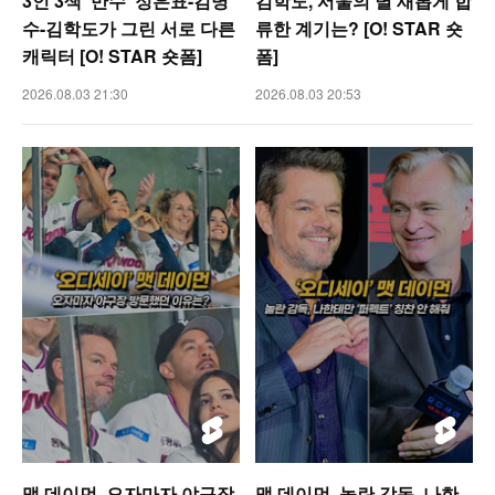
3인 3색 ‘만수’ 정은표-김명
김학도, 서울의 별 새롭게 합
수-김학도가 그린 서로 다른
류한 계기는? [O! STAR 숏
캐릭터 [O! STAR 숏폼]
폼]
2026.08.03 21:30
2026.08.03 20:53
맷 데이먼, 오자마자 야구장
맷 데이먼, 놀란 감독, 나한