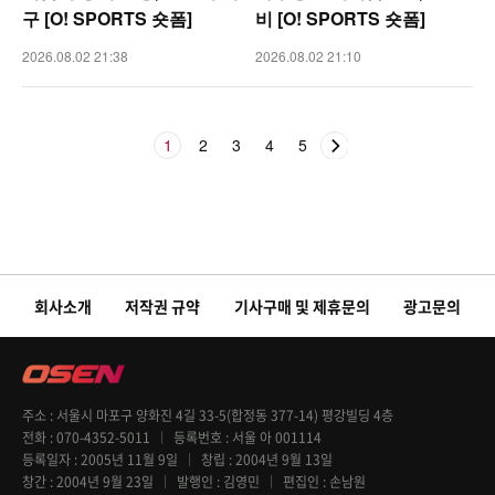
구 [O! SPORTS 숏폼]
비 [O! SPORTS 숏폼]
2026.08.02 21:38
2026.08.02 21:10
1
2
3
4
5
회사소개
저작권 규약
기사구매 및 제휴문의
광고문의
주소
서울시 마포구 양화진 4길 33-5(합정동 377-14) 평강빌딩 4층
전화
070-4352-5011
등록번호
서울 아 001114
등록일자
2005년 11월 9일
창립
2004년 9월 13일
창간
2004년 9월 23일
발행인
김영민
편집인
손남원