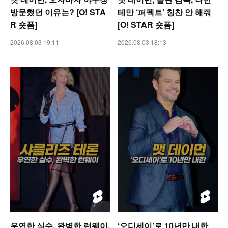
방문했던 이유는? [O! STA
테만 ‘퍼펙트’ 칭찬 안 해줘
R 숏폼]
[O! STAR 숏폼]
2026.08.03 19:11
2026.08.03 18:13
우연한 실수, 완벽한 런웨이,
‘오디세이’로 10년만 내한