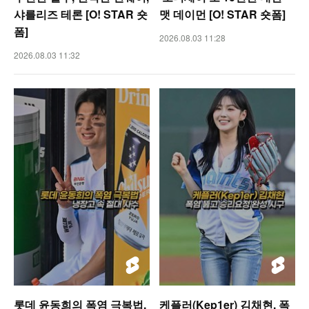
샤를리즈 테론 [O! STAR 숏
맷 데이먼 [O! STAR 숏폼]
폼]
2026.08.03 11:28
2026.08.03 11:32
롯데 윤동희의 폭염 극복법,
케플러(Kep1er) 김채현, 폭