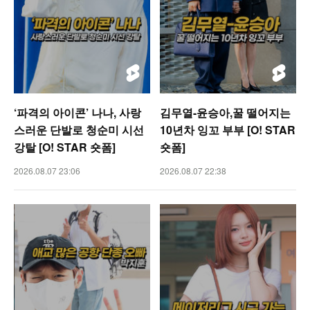
‘파격의 아이콘’ 나나, 사랑
김무열-윤승아,꿀 떨어지는
스러운 단발로 청순미 시선
10년차 잉꼬 부부 [O! STAR
강탈 [O! STAR 숏폼]
숏폼]
2026.08.07 23:06
2026.08.07 22:38