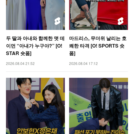
두 딸과 아내와 함께한 맷 데
마드리스, 무더위 날리는 호
이먼 “아내가 누구야?” [O!
쾌한 타격 [O! SPORTS 숏
STAR 숏폼]
폼]
2026.08.04 21:52
2026.08.04 17:12