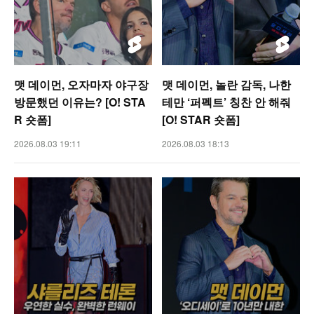
맷 데이먼, 오자마자 야구장
맷 데이먼, 놀란 감독, 나한
방문했던 이유는? [O! STA
테만 ‘퍼펙트’ 칭찬 안 해줘
R 숏폼]
[O! STAR 숏폼]
2026.08.03 19:11
2026.08.03 18:13