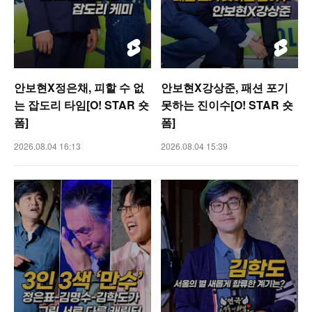
안보현X정은채, 피할 수 없
안보현X강상준, 패션 포기
는 잡도리 타임[O! STAR 숏
못하는 진이수[O! STAR 숏
폼]
폼]
2026.08.04 16:13
2026.08.04 15:39