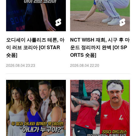
오디세이 샤를리즈 테론, 아
NCT WISH 재희, 시구 후 마
이 러브 코리아 [O! STAR
운드 정리까지 완벽 [O! SP
숏폼]
ORTS 숏폼]
2026.08.04 23:23
2026.08.04 22:20