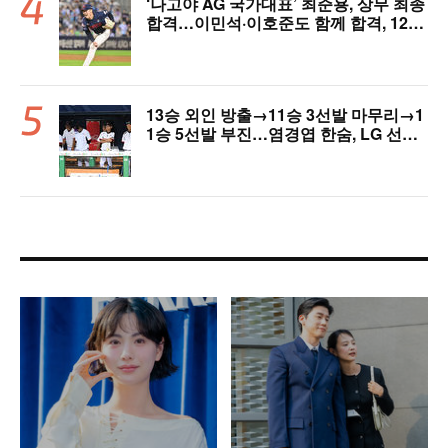
‘나고야 AG 국가대표’ 최준용, 상무 최종
합격…이민석·이호준도 함께 합격, 12월
7일 입대
13승 외인 방출→11승 3선발 마무리→1
1승 5선발 부진…염경엽 한숨, LG 선발
야구 살아날까