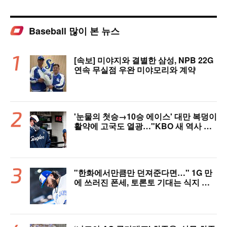
Baseball 많이 본 뉴스
[속보] 미야지와 결별한 삼성, NPB 22G
연속 무실점 우완 미야모리와 계약
'눈물의 첫승→10승 에이스' 대만 복덩이
활약에 고국도 열광…"KBO 새 역사 썼
다"
"한화에서만큼만 던져준다면…" 1G 만
에 쓰러진 폰세, 토론토 기대는 식지 않
았다