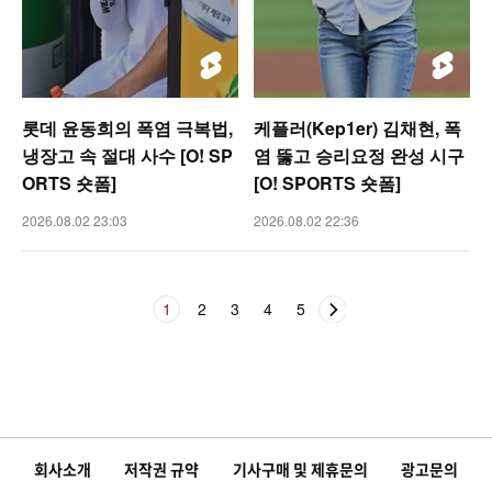
롯데 윤동희의 폭염 극복법,
케플러(Kep1er) 김채현, 폭
냉장고 속 절대 사수 [O! SP
염 뚫고 승리요정 완성 시구
ORTS 숏폼]
[O! SPORTS 숏폼]
2026.08.02 23:03
2026.08.02 22:36
1
2
3
4
5
회사소개
저작권 규약
기사구매 및 제휴문의
광고문의