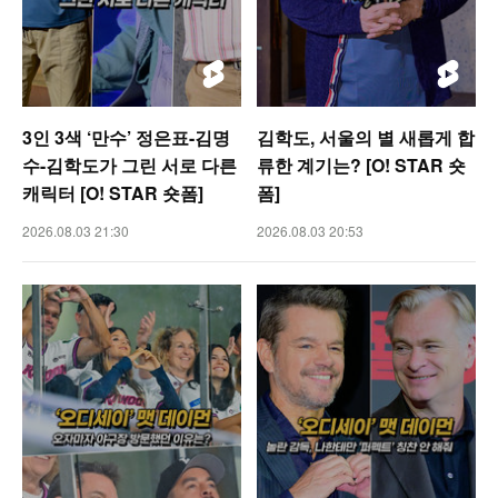
3인 3색 ‘만수’ 정은표-김명
김학도, 서울의 별 새롭게 합
수-김학도가 그린 서로 다른
류한 계기는? [O! STAR 숏
캐릭터 [O! STAR 숏폼]
폼]
2026.08.03 21:30
2026.08.03 20:53