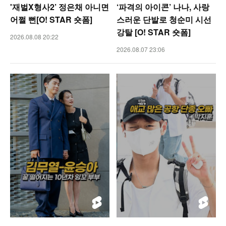
'재벌X형사2’ 정은채 아니면
‘파격의 아이콘’ 나나, 사랑
어쩔 뻔[O! STAR 숏폼]
스러운 단발로 청순미 시선
강탈 [O! STAR 숏폼]
2026.08.08 20:22
2026.08.07 23:06