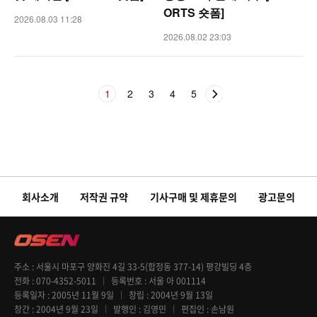
ORTS 숏폼]
2026.08.03 11:28
2026.08.02 23:03
1
2
3
4
5
회사소개
저작권 규약
기사구매 및 제휴문의
광고문의
주소
서울시 마포구 양화진 4길 33-5(합정동 377-14) 평강빌딩 4층
전화
070-4352-5011
등록번호
서울 아 001114
등록일자
2005년 11월 9일
창립
2004년 9월 13일
창간
2004년 9월 23일
발행인
김영민
편집인
손남원