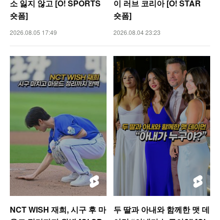
소 잃지 않고 [O! SPORTS
이 러브 코리아 [O! STAR
숏폼]
숏폼]
2026.08.05 17:49
2026.08.04 23:23
NCT WISH 재희, 시구 후 마
두 딸과 아내와 함께한 맷 데