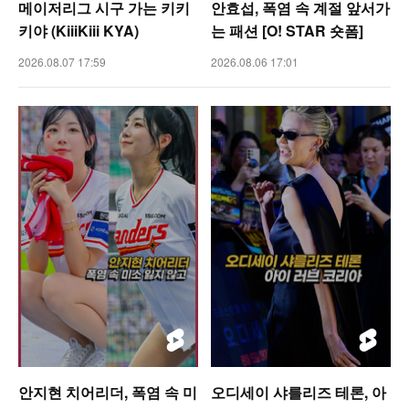
메이저리그 시구 가는 키키
안효섭, 폭염 속 계절 앞서가
키야 (KiiiKiii KYA)
는 패션 [O! STAR 숏폼]
2026.08.07 17:59
2026.08.06 17:01
안지현 치어리더, 폭염 속 미
오디세이 샤를리즈 테론, 아