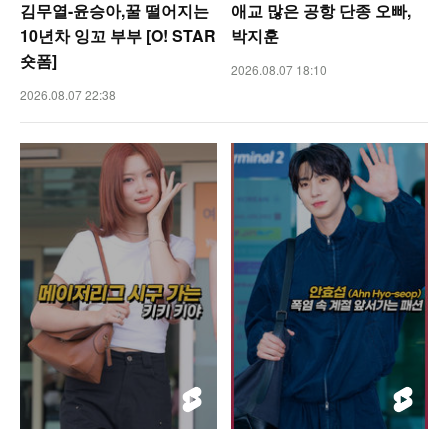
김무열-윤승아,꿀 떨어지는
애교 많은 공항 단종 오빠,
10년차 잉꼬 부부 [O! STAR
박지훈
숏폼]
2026.08.07 18:10
2026.08.07 22:38