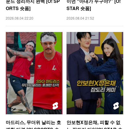
운드 정리까지 완벽 [O! SP
이먼 “아내가 누구야?” [O!
ORTS 숏폼]
STAR 숏폼]
2026.08.04 22:20
2026.08.04 21:52
마드리스, 무더위 날리는 호
안보현X정은채, 피할 수 없