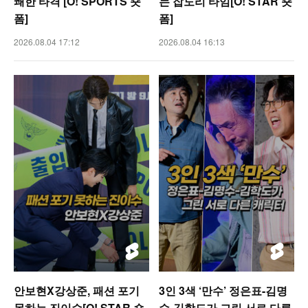
쾌한 타격 [O! SPORTS 숏
는 잡도리 타임[O! STAR 숏
폼]
폼]
2026.08.04 17:12
2026.08.04 16:13
안보현X강상준, 패션 포기
3인 3색 ‘만수’ 정은표-김명
못하는 진이수[O! STAR 숏
수-김학도가 그린 서로 다른