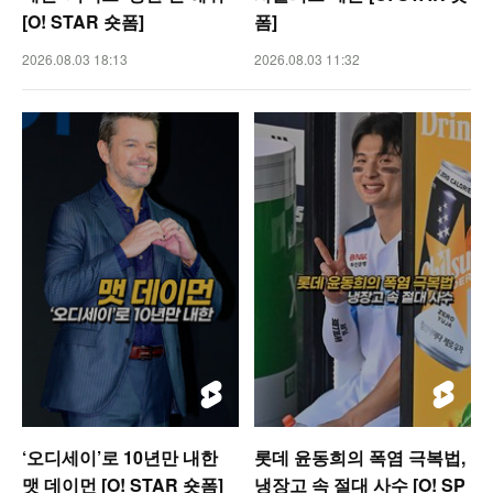
[O! STAR 숏폼]
폼]
2026.08.03 18:13
2026.08.03 11:32
‘오디세이’로 10년만 내한
롯데 윤동희의 폭염 극복법,
맷 데이먼 [O! STAR 숏폼]
냉장고 속 절대 사수 [O! SP