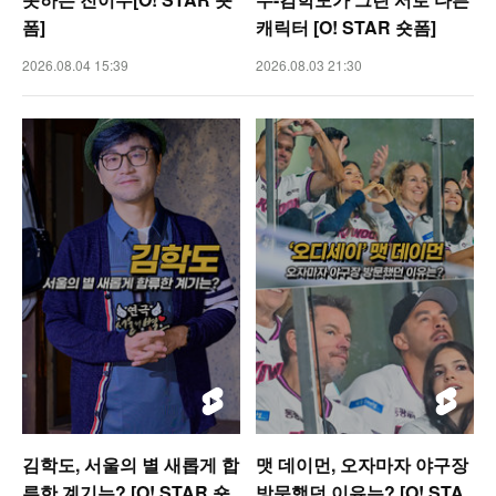
폼]
캐릭터 [O! STAR 숏폼]
2026.08.04 15:39
2026.08.03 21:30
김학도, 서울의 별 새롭게 합
맷 데이먼, 오자마자 야구장
류한 계기는? [O! STAR 숏
방문했던 이유는? [O! STA