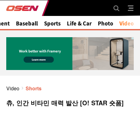
ment
Baseball
Sports
Life & Car
Photo
Video
Video
Shorts
츄, 인간 비타민 매력 발산 [O! STAR 숏폼]