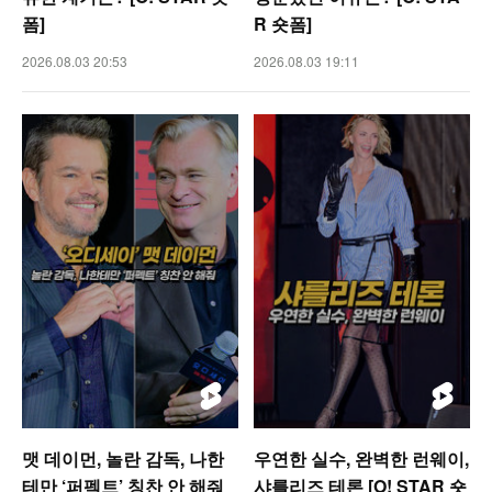
폼]
R 숏폼]
2026.08.03 20:53
2026.08.03 19:11
맷 데이먼, 놀란 감독, 나한
우연한 실수, 완벽한 런웨이,
테만 ‘퍼펙트’ 칭찬 안 해줘
샤를리즈 테론 [O! STAR 숏