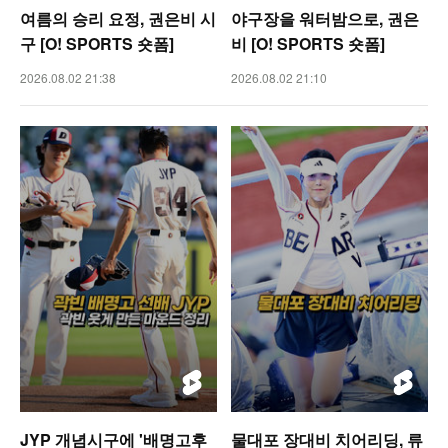
여름의 승리 요정, 권은비 시
야구장을 워터밤으로, 권은
구 [O! SPORTS 숏폼]
비 [O! SPORTS 숏폼]
2026.08.02 21:38
2026.08.02 21:10
JYP 개념시구에 '배명고후
물대포 장대비 치어리딩, 류