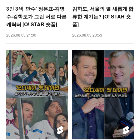
3인 3색 ‘만수’ 정은표-김명
김학도, 서울의 별 새롭게 합
수-김학도가 그린 서로 다른
류한 계기는? [O! STAR 숏
캐릭터 [O! STAR 숏폼]
폼]
2026.08.03 21:30
2026.08.03 20:53