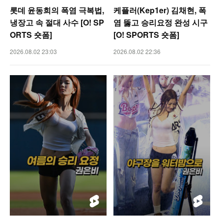
롯데 윤동희의 폭염 극복법,
케플러(Kep1er) 김채현, 폭
냉장고 속 절대 사수 [O! SP
염 뚫고 승리요정 완성 시구
ORTS 숏폼]
[O! SPORTS 숏폼]
2026.08.02 23:03
2026.08.02 22:36