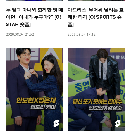
두 딸과 아내와 함께한 맷 데
마드리스, 무더위 날리는 호
이먼 “아내가 누구야?” [O!
쾌한 타격 [O! SPORTS 숏
STAR 숏폼]
폼]
2026.08.04 21:52
2026.08.04 17:12