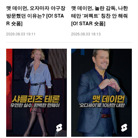
맷 데이먼, 오자마자 야구장
맷 데이먼, 놀란 감독, 나한
방문했던 이유는? [O! STA
테만 ‘퍼펙트’ 칭찬 안 해줘
R 숏폼]
[O! STAR 숏폼]
2026.08.03 19:11
2026.08.03 18:13