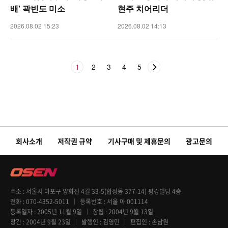
배' 곽빈도 미소
현주 치어리더
2026.08.02 15:23
2026.08.02 14:13
1
2
3
4
5
회사소개
저작권 규약
기사구매 및 제휴문의
광고문의
주소
서울시 마포구 양화진 4길 33-5(합정동 377-14) 평강빌딩 4층
전화
070-4352-5011
등록번호
서울 아 001114
등록일자
2005년 11월 9일
창립
2004년 9월 13일
창간
2004년 9월 23일
발행인
김영민
편집인
손남원