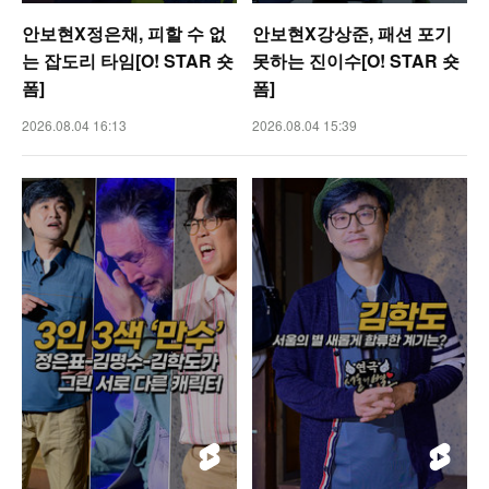
안보현X정은채, 피할 수 없
안보현X강상준, 패션 포기
는 잡도리 타임[O! STAR 숏
못하는 진이수[O! STAR 숏
폼]
폼]
2026.08.04 16:13
2026.08.04 15:39