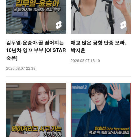
김무열-윤승아,꿀 떨어지는
애교 많은 공항 단종 오빠,
10년차 잉꼬 부부 [O! STAR
박지훈
숏폼]
2026.08.07 18:10
2026.08.07 22:38