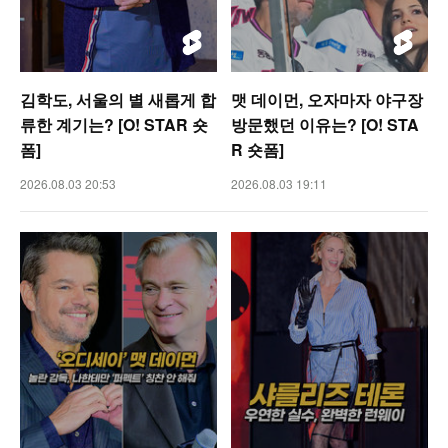
김학도, 서울의 별 새롭게 합
맷 데이먼, 오자마자 야구장
류한 계기는? [O! STAR 숏
방문했던 이유는? [O! STA
폼]
R 숏폼]
2026.08.03 20:53
2026.08.03 19:11