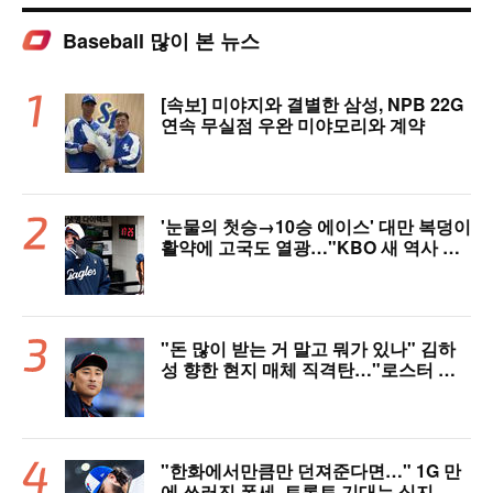
Baseball 많이 본 뉴스
[속보] 미야지와 결별한 삼성, NPB 22G
연속 무실점 우완 미야모리와 계약
'눈물의 첫승→10승 에이스' 대만 복덩이
활약에 고국도 열광…"KBO 새 역사 썼
다"
"돈 많이 받는 거 말고 뭐가 있나" 김하
성 향한 현지 매체 직격탄…"로스터 한
자리 낭비" 날선 비판
"한화에서만큼만 던져준다면…" 1G 만
에 쓰러진 폰세, 토론토 기대는 식지 않