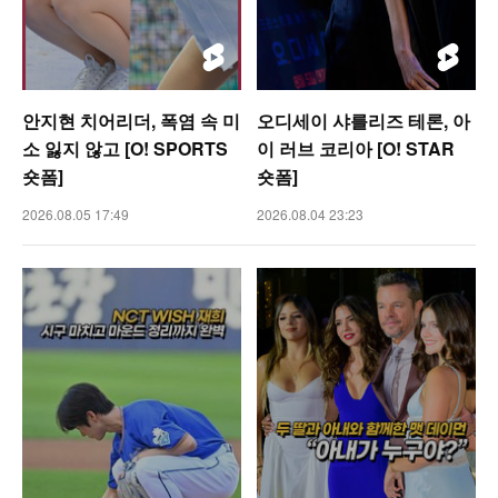
안지현 치어리더, 폭염 속 미
오디세이 샤를리즈 테론, 아
소 잃지 않고 [O! SPORTS
이 러브 코리아 [O! STAR
숏폼]
숏폼]
2026.08.05 17:49
2026.08.04 23:23