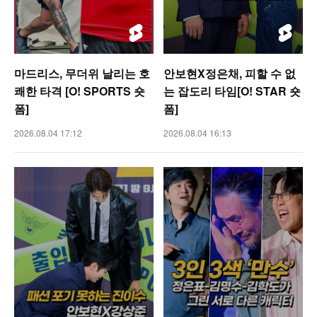
마드리스, 무더위 날리는 호
안보현X정은채, 피할 수 없
쾌한 타격 [O! SPORTS 숏
는 잡도리 타임[O! STAR 숏
폼]
폼]
2026.08.04 17:12
2026.08.04 16:13