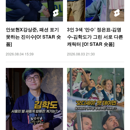
안보현X강상준, 패션 포기
3인 3색 ‘만수’ 정은표-김명
못하는 진이수[O! STAR 숏
수-김학도가 그린 서로 다른
폼]
캐릭터 [O! STAR 숏폼]
2026.08.04 15:39
2026.08.03 21:30