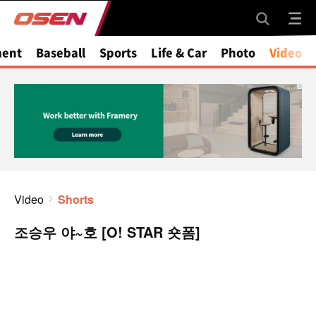
ment
Baseball
Sports
Life & Car
Photo
Video
Video
Shorts
조승우 야~호 [O! STAR 숏폼]