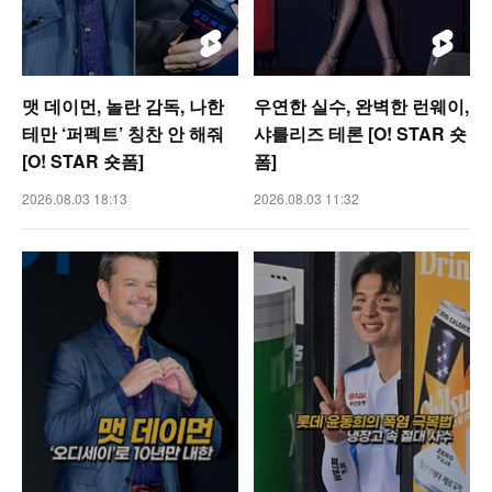
맷 데이먼, 놀란 감독, 나한
우연한 실수, 완벽한 런웨이,
테만 ‘퍼펙트’ 칭찬 안 해줘
샤를리즈 테론 [O! STAR 숏
[O! STAR 숏폼]
폼]
2026.08.03 18:13
2026.08.03 11:32