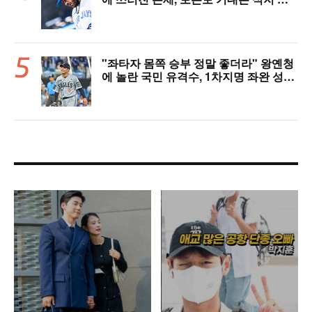
았다
"좌타자 몸쪽 승부 정말 좋더라" 왕옌청
에 놀란 국민 유격수, 1차지명 좌완 성장
세에 대만족 "구위 좋아지고 안정감 생
겼다" [오!쎈 대구]