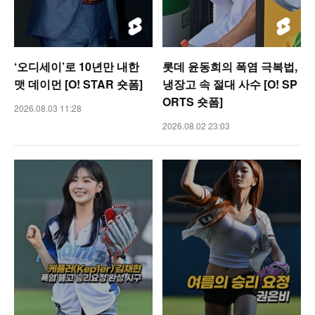
‘오디세이’로 10년만 내한
롯데 윤동희의 폭염 극복법,
맷 데이먼 [O! STAR 숏폼]
냉장고 속 절대 사수 [O! SP
ORTS 숏폼]
2026.08.03 11:28
2026.08.02 23:03