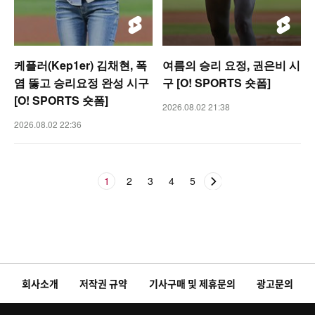
케플러(Kep1er) 김채현, 폭
여름의 승리 요정, 권은비 시
염 뚫고 승리요정 완성 시구
구 [O! SPORTS 숏폼]
[O! SPORTS 숏폼]
2026.08.02 21:38
2026.08.02 22:36
1
2
3
4
5
회사소개
저작권 규약
기사구매 및 제휴문의
광고문의