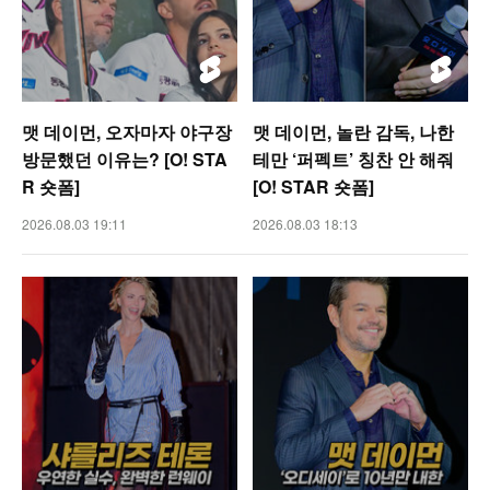
맷 데이먼, 오자마자 야구장
맷 데이먼, 놀란 감독, 나한
방문했던 이유는? [O! STA
테만 ‘퍼펙트’ 칭찬 안 해줘
R 숏폼]
[O! STAR 숏폼]
2026.08.03 19:11
2026.08.03 18:13