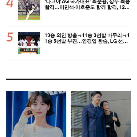
‘나고야 AG 국가대표’ 최준용, 상무 최종
합격…이민석·이호준도 함께 합격, 12월
7일 입대
13승 외인 방출→11승 3선발 마무리→1
1승 5선발 부진…염경엽 한숨, LG 선발
야구 살아날까