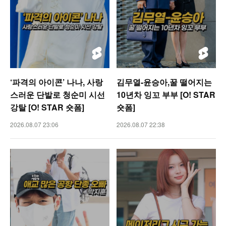
‘파격의 아이콘’ 나나, 사랑
김무열-윤승아,꿀 떨어지는
스러운 단발로 청순미 시선
10년차 잉꼬 부부 [O! STAR
강탈 [O! STAR 숏폼]
숏폼]
2026.08.07 23:06
2026.08.07 22:38