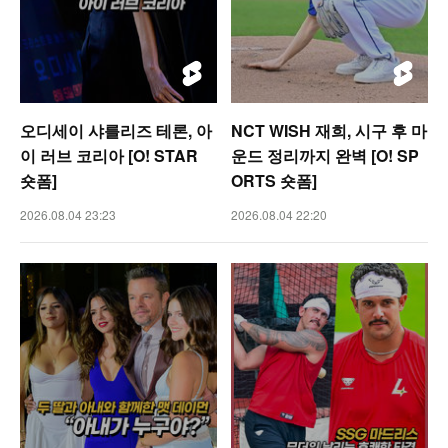
오디세이 샤를리즈 테론, 아
NCT WISH 재희, 시구 후 마
이 러브 코리아 [O! STAR
운드 정리까지 완벽 [O! SP
숏폼]
ORTS 숏폼]
2026.08.04 23:23
2026.08.04 22:20