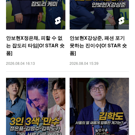
안보현X정은채, 피할 수 없
안보현X강상준, 패션 포기
는 잡도리 타임[O! STAR 숏
못하는 진이수[O! STAR 숏
폼]
폼]
2026.08.04 16:13
2026.08.04 15:39