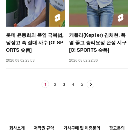
롯데 윤동희의 폭염 극복법,
케플러(Kep1er) 김채현, 폭
냉장고 속 절대 사수 [O! SP
염 뚫고 승리요정 완성 시구
ORTS 숏폼]
[O! SPORTS 숏폼]
2026.08.02 23:03
2026.08.02 22:36
1
2
3
4
5
회사소개
저작권 규약
기사구매 및 제휴문의
광고문의