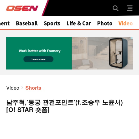
ment
Baseball
Sports
Life & Car
Photo
Video
Video
Shorts
남주혁,’동궁 관전포인트’(f.조승우 노윤서)
[O! STAR 숏폼]