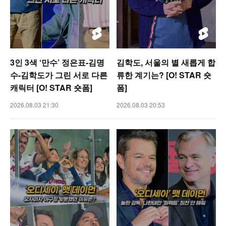
3인 3색 ‘만수’ 정은표-김명
김학도, 서울의 별 새롭게 합
수-김학도가 그린 서로 다른
류한 계기는? [O! STAR 숏
캐릭터 [O! STAR 숏폼]
폼]
2026.08.03 21:30
2026.08.03 20:53