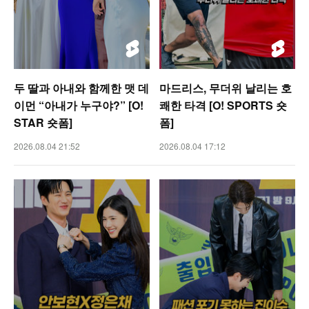
두 딸과 아내와 함께한 맷 데
마드리스, 무더위 날리는 호
이먼 “아내가 누구야?” [O!
쾌한 타격 [O! SPORTS 숏
STAR 숏폼]
폼]
2026.08.04 21:52
2026.08.04 17:12