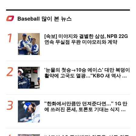
Baseball 많이 본 뉴스
[속보] 미야지와 결별한 삼성, NPB 22G
연속 무실점 우완 미야모리와 계약
'눈물의 첫승→10승 에이스' 대만 복덩이
활약에 고국도 열광…"KBO 새 역사 썼
다"
"한화에서만큼만 던져준다면…" 1G 만
에 쓰러진 폰세, 토론토 기대는 식지 않
았다