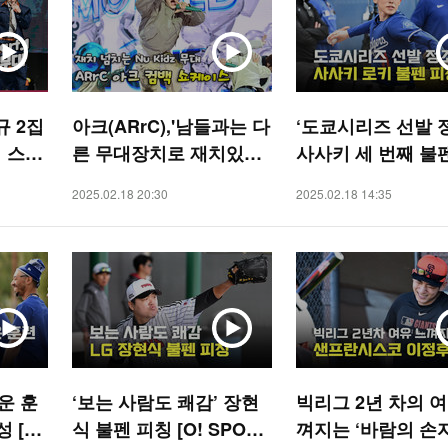
규 2집
아크(ARrC),'남들과는 다
‘도쿄시리즈 선발 
더 스트
른 무대장치로 재치있게
사사키 세 번째 불
TAR]
꾸미는 신곡 nu kidz' [O!
[O! SPORTS]
2025.02.18 20:30
2025.02.18 14:35
STAR]
운 훈
‘보는 사람도 쾌감’ 장현
빅리그 2년 차의 여
 [O!
식 불펜 피칭 [O! SPORT
껴지는 ‘바람의 손자