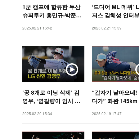
1군 캠프에 합류한 두산
‘드디어 ML 데뷔’ 
슈퍼루키 홍민규-박준순,
저스 김혜성 인터뷰 
신인왕을 향해~[O! SPO
SPORTS]
2025.02.21 16:42
2025.02.21 15:39
RTS]
‘공 8개로 이닝 삭제’ 김
“갑자기 날아오네!
영우, ‘염갈량이 임시 마
다가” 좌완 145km
무리 후보로 언급한 이유
2025 1차 지명의 
2025.02.20 15:34
2025.02.19 17:47
있었네’ [O! SPORTS]
이브피칭 [O! SPO