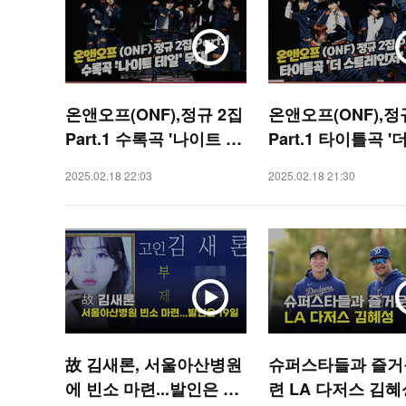
온앤오프(ONF),정규 2집
온앤오프(ONF),정
Part.1 수록곡 '나이트 테
Part.1 타이틀곡 '
일' 무대 [O! STAR]
레인저' 무대 [O! S
2025.02.18 22:03
2025.02.18 21:30
故 김새론, 서울아산병원
슈퍼스타들과 즐거
에 빈소 마련...발인은 19
련 LA 다저스 김혜성