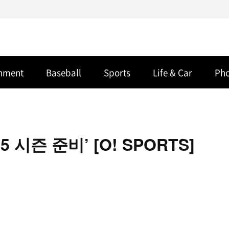
inment
Baseball
Sports
Life & Car
Ph
 시즌 준비’ [O! SPORTS]