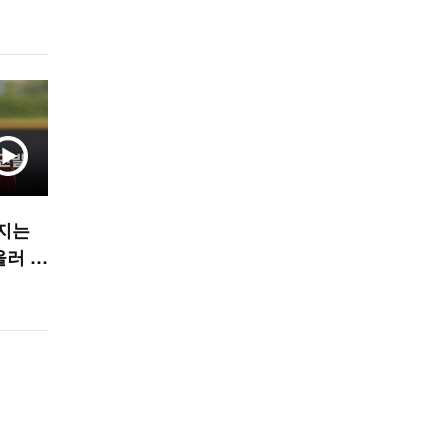
터지는
울러 불
TS]