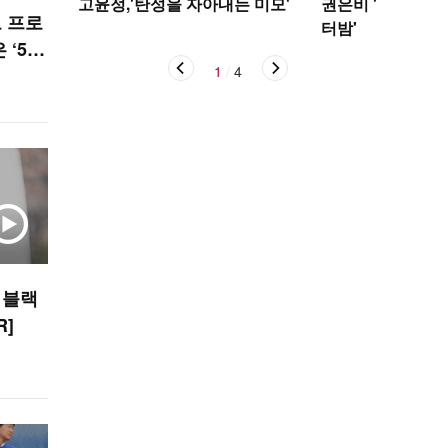
고윤정,'탄성을 자아내는 미모'
권은비 '야구장 더
 프로
터밤'
 ‘5억
1
/
4
 정현우
 블랙
R]