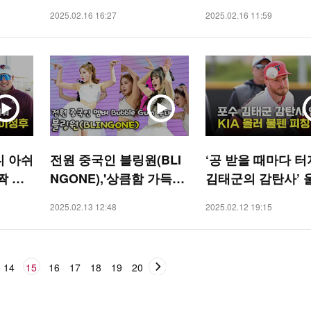
S]
정후 [O! SPORTS]
2025.02.16 16:27
2025.02.16 11:59
니 아쉬
전원 중국인 블링원(BLI
‘공 받을 때마다 
짝 방
NGONE),'상큼함 가득한
김태군의 감탄사’ 
PORT
Bubble Gum 무대' [O! S
펜 피칭 [O! SPOR
2025.02.13 12:48
2025.02.12 19:15
TAR]
14
15
16
17
18
19
20