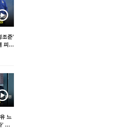
정조준’
펜 피칭
유 느
’ 이