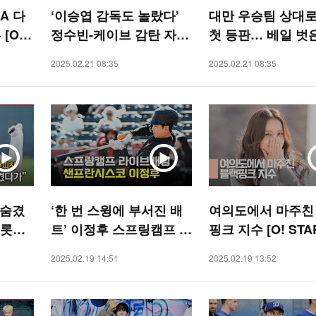
LA 다
‘이승엽 감독도 놀랐다’
대만 우승팀 상대로
[O!
정수빈-케이브 감탄 자아
첫 등판… 베일 벗은
내는 외야 홈 송구[O! SP
팔’ 키움 슈퍼루키
2025.02.21 08:35
2025.02.21 08:35
ORTS]
[O! SPORTS]
 숨겼
‘한 번 스윙에 부서진 배
여의도에서 마주친
 롯데
트’ 이정후 스프링캠프 라
핑크 지수 [O! STA
캠프 라
이브 배팅 [O! SPORTS]
2025.02.19 14:51
2025.02.19 13:52
RTS]