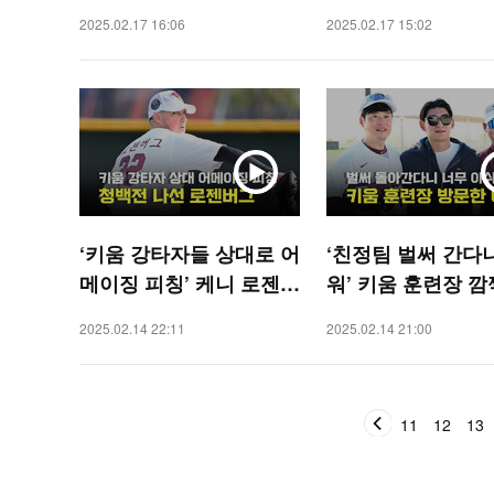
일 [O! STAR]
SPORTS]
2025.02.17 16:06
2025.02.17 15:02
‘키움 강타자들 상대로 어
‘친정팀 벌써 간다
메이징 피칭’ 케니 로젠버
워’ 키움 훈련장 깜
그 [O! SPORTS]
문한 이정후 [O! S
2025.02.14 22:11
2025.02.14 21:00
S]
11
12
13