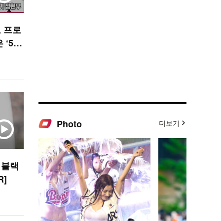
 프로
 ‘5억
 정현우
Photo
더보기
 블랙
R]