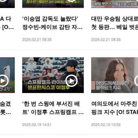
LA 다
‘이승엽 감독도 놀랐다’
대만 우승팀 상대로
[O!
정수빈-케이브 감탄 자아
첫 등판… 베일 벗은
내는 외야 홈 송구[O! SP
팔’ 키움 슈퍼루키
2025.02.21 08:35
2025.02.21 08:35
ORTS]
[O! SPORTS]
 숨겼
‘한 번 스윙에 부서진 배
여의도에서 마주친
 롯데
트’ 이정후 스프링캠프 라
핑크 지수 [O! STA
캠프 라
이브 배팅 [O! SPORTS]
2025.02.19 14:51
2025.02.19 13:52
RTS]