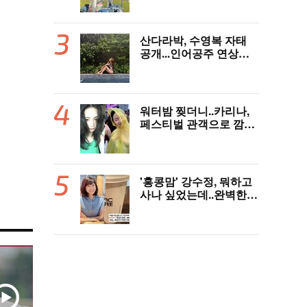
산다라박, 수영복 자태
공개...인어공주 연상케
하는 비키니+갈색머리
워터밤 찢더니..카리나,
페스티벌 관객으로 깜짝
등장
'홍콩맘' 강수정, 뭐하고
사나 싶었는데..완벽한
엄마 모드 '힐링'