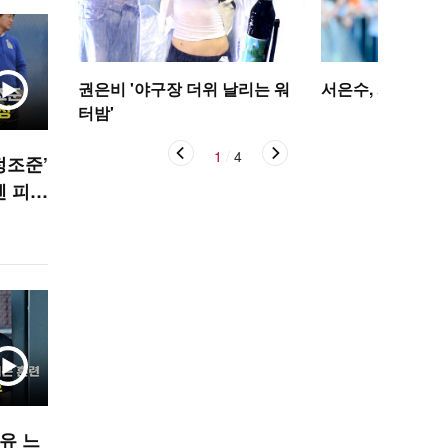
권은비 '야구장 더위 날리는 워
서은수, 사뿐사뿐
터밤'
1
/
4
정조준’
펜 피칭
유 느