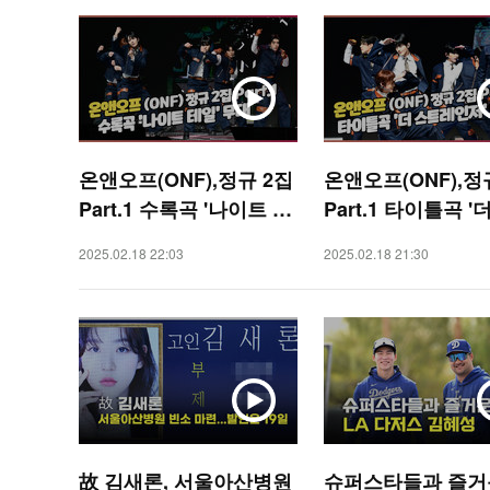
온앤오프(ONF),정규 2집
온앤오프(ONF),정
Part.1 수록곡 '나이트 테
Part.1 타이틀곡 '
일' 무대 [O! STAR]
레인저' 무대 [O! S
2025.02.18 22:03
2025.02.18 21:30
故 김새론, 서울아산병원
슈퍼스타들과 즐거