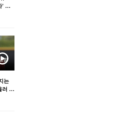
’ 이
터지는
울러 불
TS]