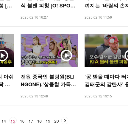
 [O!
식 불펜 피칭 [O! SPORT
껴지는 ‘바람의 손자
S]
정후 [O! SPORTS]
2025.02.16 16:27
2025.02.16 11:59
니 아쉬
전원 중국인 블링원(BLI
‘공 받을 때마다 
짝 방
NGONE),'상큼함 가득한
김태군의 감탄사’ 
PORT
Bubble Gum 무대' [O! S
펜 피칭 [O! SPOR
2025.02.13 12:48
2025.02.12 19:15
TAR]
14
15
16
17
18
19
20