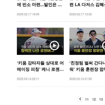
에 빈소 마련...발인은 19
련 LA 다저스 김혜성
일 [O! STAR]
SPORTS]
2025.02.17 16:06
2025.02.17 15:02
‘키움 강타자들 상대로 어
‘친정팀 벌써 간다
메이징 피칭’ 케니 로젠버
워’ 키움 훈련장 깜
그 [O! SPORTS]
문한 이정후 [O! S
2025.02.14 22:11
2025.02.14 21:00
S]
11
12
13