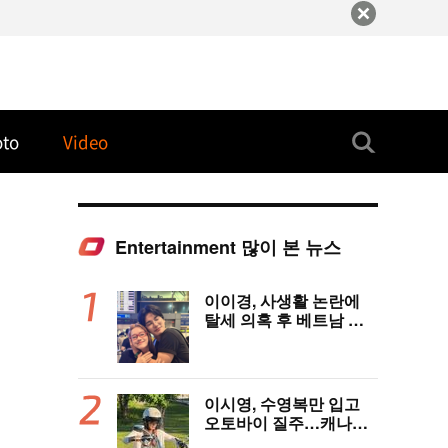
oto
Video
Entertainment 많이 본 뉴스
!
이이경, 사생활 논란에
탈세 의혹 후 베트남 女
배우와 밀착 스킨십 포착
이시영, 수영복만 입고
오토바이 질주…캐나다
한달살이 근황