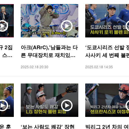
규 2집
아크(ARrC),'남들과는 다
‘도쿄시리즈 선발 
더 스트
른 무대장치로 재치있게
사사키 세 번째 불
TAR]
꾸미는 신곡 nu kidz' [O!
[O! SPORTS]
2025.02.18 20:30
2025.02.18 14:35
STAR]
운 훈
‘보는 사람도 쾌감’ 장현
빅리그 2년 차의 여