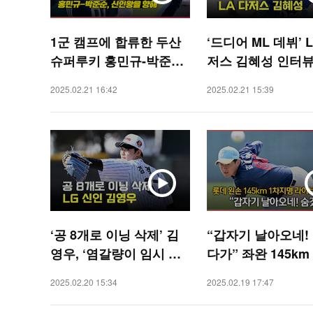
1군 캠프에 합류한 두산
‘드디어 ML 데뷔’ 
슈퍼루키 홍민규-박준순,
저스 김혜성 인터뷰 
신인왕을 향해~[O! SPO
SPORTS]
2025.02.21 16:42
2025.02.21 15:39
RTS]
‘공 8개로 이닝 삭제’ 김
“갑자기 날아오네!
영우, ‘염갈량이 임시 마
다가” 좌완 145km
무리 후보로 언급한 이유
2025 1차 지명의 
2025.02.20 15:34
2025.02.19 17:47
있었네’ [O! SPORTS]
이브피칭 [O! SPO