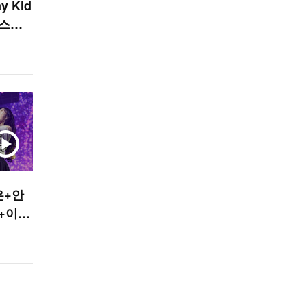
 Kid
 스윗
TAR]
은+안
+이
O! ST