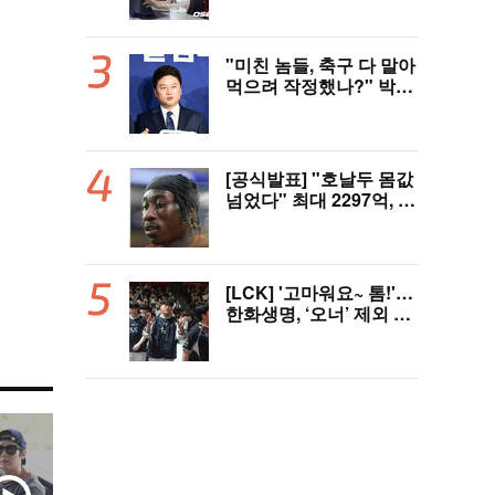
인 ‘페인터’ 출전
"미친 놈들, 축구 다 말아
먹으려 작정했나?" 박문
성 충격받았다...협회 '심
판 성접대' 논란에 분노
"국제적 망신, 국제 문제
될 수도"
[공식발표] "호날두 몸값
넘었다" 최대 2297억, 초
대형 이적! 레알 마드리
드, 21살 디오망데 품었
다..."구단 역사상 가장
비싼 영입"
[LCK] '고마워요~ 톰!'…
한화생명, ‘오너’ 제외 T1
꺾고 3연패 탈출(종합)