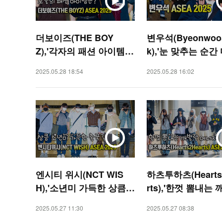
더보이즈(THE BOY
변우석(Byeonwoo
Z),'각자의 패션 아이템'
k),'눈 맞추는 순간
ASEA [O! STAR]
이 퐁당' ASEA [O!
2025.05.28 18:54
2025.05.28 16:02
R]
엔시티 위시(NCT WIS
하츠투하츠(Hearts
H),'소년미 가득한 상큼
rts),'한껏 뽐내는
출국길' ASEA 2025 [O!
에너지' ASEA 2025
2025.05.27 11:30
2025.05.27 08:38
STAR]
STAR]