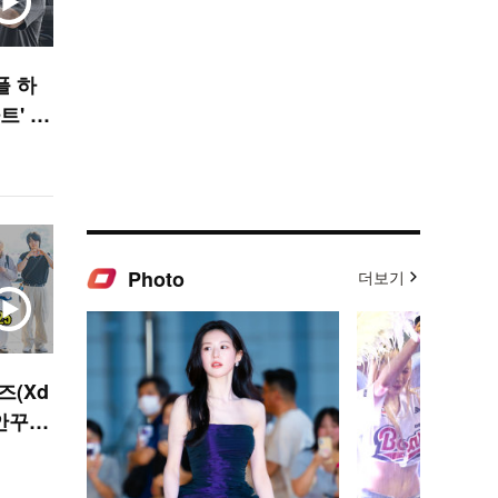
플 하
트' A
R]
Photo
더보기
(Xd
꾸안꾸
O! ST