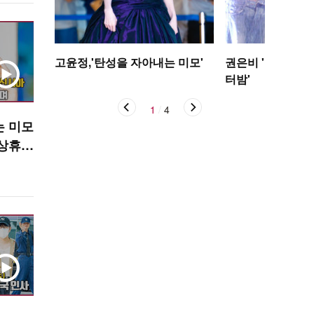
고윤정,'탄성을 자아내는 미모'
권은비 '야구장 더
터밤'
1
/
4
는 미모
포상휴가