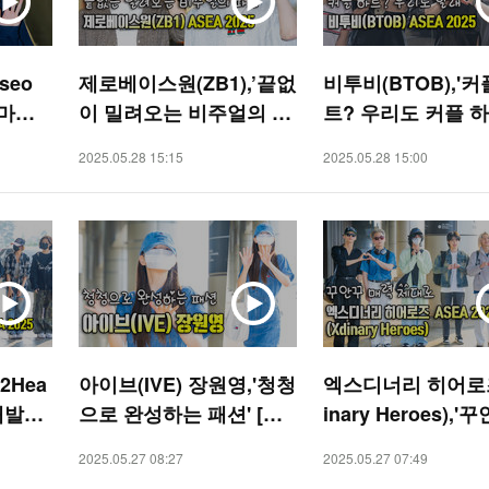
seo
제로베이스원(ZB1),’끝없
비투비(BTOB),'커
 마음
이 밀려오는 비주얼의 파
트? 우리도 커플 하
 STA
도’ ASEA 2025 [O! STA
SEA 2025 [O! STA
2025.05.28 15:15
2025.05.28 15:00
R]
2Hea
아이브(IVE) 장원영,'청청
엑스디너리 히어로즈
 깨발랄
으로 완성하는 패션' [O!
inary Heroes),'
 [O!
STAR]
매력' ASEA 2025 [
2025.05.27 08:27
2025.05.27 07:49
AR]