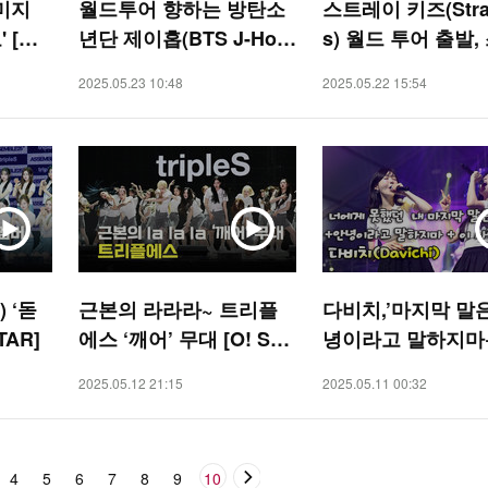
꾸미지
월드투어 향하는 방탄소
스트레이 키즈(Stray
[O!
년단 제이홉(BTS J-Hop
s) 월드 투어 출발,
e), 반바지와 셔츠로 완성
한 출국 인사 [O! S
2025.05.23 10:48
2025.05.22 15:54
한 패션 센스 [O! STAR]
) ‘돋
근본의 라라라~ 트리플
다비치,’마지막 말
TAR]
에스 ‘깨어’ 무대 [O! STA
녕이라고 말하지마
R]
사랑’ 나이키 10K [
2025.05.12 21:15
2025.05.11 00:32
AR]
4
5
6
7
8
9
10