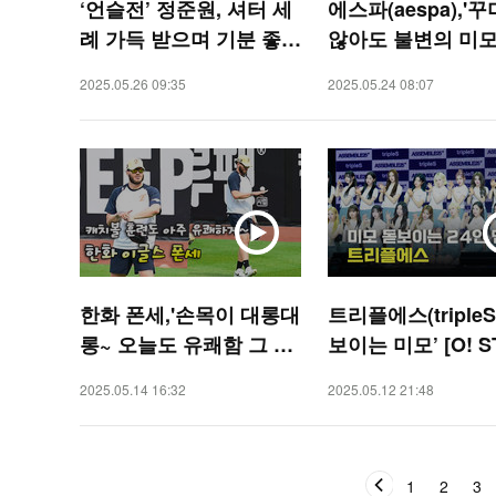
‘언슬전’ 정준원, 셔터 세
에스파(aespa),'
례 가득 받으며 기분 좋게
않아도 불변의 미모' 
포상 휴가로 [O! STAR]
STAR]
2025.05.26 09:35
2025.05.24 08:07
한화 폰세,'손목이 대롱대
트리플에스(tripleS
롱~ 오늘도 유쾌함 그 자
보이는 미모’ [O! S
체' [O! SPORTS]
2025.05.14 16:32
2025.05.12 21:48
1
2
3