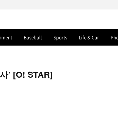
inment
Baseball
Sports
Life & Car
Ph
 [O! STAR]