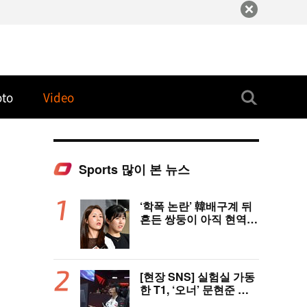
oto
Video
Sports 많이 본 뉴스
‘학폭 논란’ 韓배구계 뒤
흔든 쌍둥이 아직 현역이
다! 나란히 아제르바이잔
행→5년 만에 한솥밥 확
정
[현장 SNS] 실험실 가동
한 T1, ‘오너’ 문현준 선
발 제외…2007년 생 신