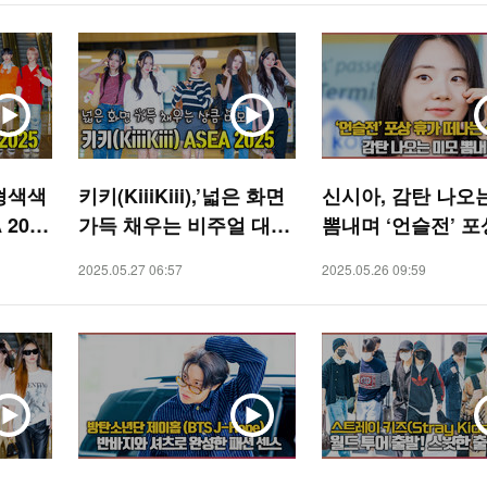
형형색색
키키(KiiiKiii),’넓은 화면
신시아, 감탄 나오
 2025
가득 채우는 비주얼 대잔
뽐내며 ‘언슬전’ 
치’ ASEA 2025 [O! STA
출국 [O! STAR]
2025.05.27 06:57
2025.05.26 09:59
R]