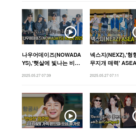
나우어데이즈(NOWADA
넥스지(NEXZ),'
YS),'햇살에 빛나는 비타
무지개 매력' ASEA
민 비주얼' ASEA 2025
[O! STAR]
2025.05.27 07:39
2025.05.27 07:11
[O! STAR]