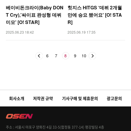
베이비돈크라이(Baby DON
힛지스 HITGS ‘데뷔 2개월
T Cry),'싸이표 완성형 데뷔
만에 승요 됐어요' [O! STA
미모' [O! STAR]
R]
2025.06.23 18:42
2025.06.19 17:35
6
7
8
9
10
회사소개
저작권 규약
기사구매 및 제휴문의
광고문의
주소
서울시 마포구 양화진 4길 33-5(합정동 377-14) 평강빌딩 4층