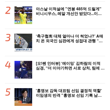
아스날 이적설에 "연봉 485억 드릴게"
비니시우스, 레알 개선안 받았다...이제
선택은 선수 몫
‘축구협회 대체 얼마나 더 썩었나?’ A매
치 온 외국인 심판에게 성접대 관행 “그
래야 잘 불어주지 않겠나?”
[오!쎈 인터뷰] ‘에이밍’ 김하람의 이적
심경, “더 이야기하면 서로 상처, 팀에 피
해 주기 싫어”
'홍명보 감독 대표팀 선임 결정적 역할'
이임생의 반격 "홍명보 선임 기록 남아
있다"…문체부와 법정 공방 나선다