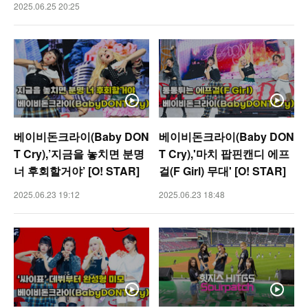
2025.06.25 20:25
베이비돈크라이(Baby DON
베이비돈크라이(Baby DON
T Cry),’지금을 놓치면 분명
T Cry),'마치 팝핀캔디 에프
너 후회할거야’ [O! STAR]
걸(F Girl) 무대' [O! STAR]
2025.06.23 19:12
2025.06.23 18:48