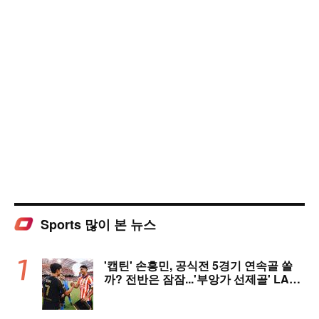
Sports 많이 본 뉴스
'캡틴' 손흥민, 공식전 5경기 연속골 쏠
까? 전반은 잠잠...'부앙가 선제골' LAF
C, 과달라하라와 1-1 전반 종료