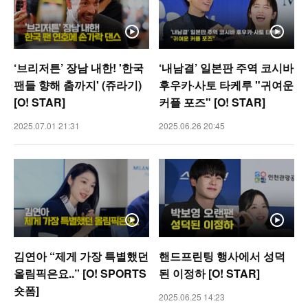
‘브리저튼’ 장남 내한! '한국
‘내남결’ 일본판 주역 코시바
팬들 향해 춤까지' (쥬라기)
후우카·사토 타케루 "귀여운
[O! STAR]
커플 포즈" [O! STAR]
2025.07.01 21:31
2025.06.26 20:45
김연아 “제게 가장 특별했던
핸드프린팅 행사에서 성덕
올림픽은요..” [O! SPORTS
된 이정하 [O! STAR]
숏폼]
2025.06.25 14:23