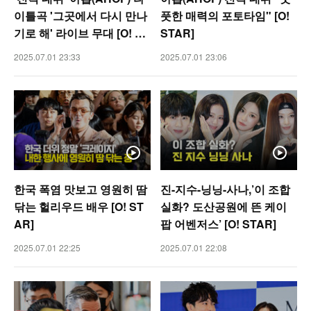
이틀곡 '그곳에서 다시 만나
풋한 매력의 포토타임" [O!
기로 해' 라이브 무대 [O! ST
STAR]
AR]
2025.07.01 23:33
2025.07.01 23:06
한국 폭염 맛보고 영원히 땀
진-지수-닝닝-사나,’이 조합
닦는 헐리우드 배우 [O! ST
실화? 도산공원에 뜬 케이
AR]
팝 어벤저스’ [O! STAR]
2025.07.01 22:25
2025.07.01 22:08