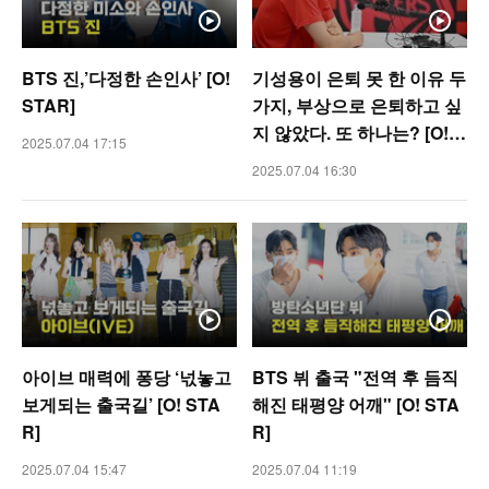
BTS 진,’다정한 손인사’ [O!
기성용이 은퇴 못 한 이유 두
STAR]
가지, 부상으로 은퇴하고 싶
지 않았다. 또 하나는? [O! S
2025.07.04 17:15
PORTS]
2025.07.04 16:30
아이브 매력에 퐁당 ‘넋놓고
BTS 뷔 출국 "전역 후 듬직
보게되는 출국길’ [O! STA
해진 태평양 어깨" [O! STA
R]
R]
2025.07.04 15:47
2025.07.04 11:19