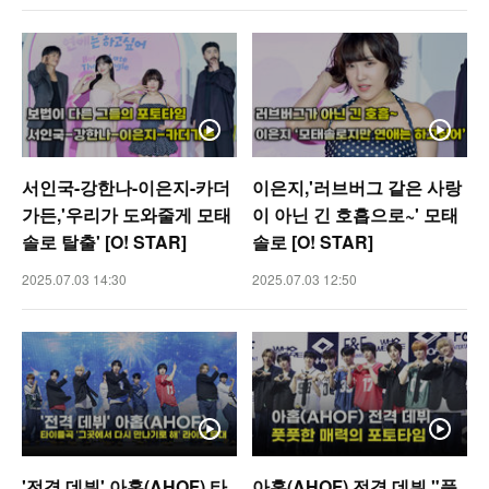
서인국-강한나-이은지-카더
이은지,'러브버그 같은 사랑
가든,'우리가 도와줄게 모태
이 아닌 긴 호흡으로~' 모태
솔로 탈출' [O! STAR]
솔로 [O! STAR]
2025.07.03 14:30
2025.07.03 12:50
'전격 데뷔' 아홉(AHOF) 타
아홉(AHOF) 전격 데뷔 "풋