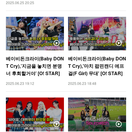
2025.06.25 20:25
베이비돈크라이(Baby DON
베이비돈크라이(Baby DON
T Cry),’지금을 놓치면 분명
T Cry),'마치 팝핀캔디 에프
너 후회할거야’ [O! STAR]
걸(F Girl) 무대' [O! STAR]
2025.06.23 19:12
2025.06.23 18:48