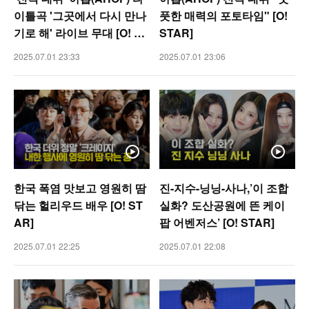
이틀곡 '그곳에서 다시 만나
풋한 매력의 포토타임" [O!
기로 해' 라이브 무대 [O! ST
STAR]
AR]
2025.07.01 23:33
2025.07.01 23:06
한국 폭염 맛보고 영원히 땀
진-지수-닝닝-사나,’이 조합
닦는 헐리우드 배우 [O! ST
실화? 도산공원에 뜬 케이
AR]
팝 어벤저스’ [O! STAR]
2025.07.01 22:25
2025.07.01 22:08