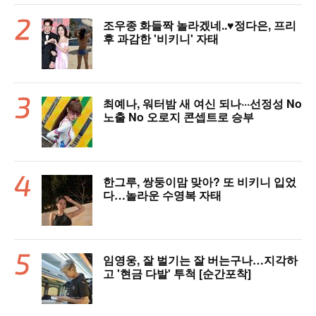
조우종 화들짝 놀라겠네..♥정다은, 프리
후 과감한 '비키니' 자태
최예나, 워터밤 새 여신 되나···선정성 No
노출 No 오로지 콘셉트로 승부
한그루, 쌍둥이맘 맞아? 또 비키니 입었
다…놀라운 수영복 자태
임영웅, 잘 벌기는 잘 버는구나…지각하
고 '현금 다발' 투척 [순간포착]