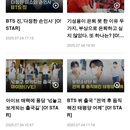
BTS 진,’다정한 손인사’ [O!
기성용이 은퇴 못 한 이유 두
STAR]
가지, 부상으로 은퇴하고 싶
지 않았다. 또 하나는? [O! S
2025.07.04 17:15
PORTS]
2025.07.04 16:30
아이브 매력에 퐁당 ‘넋놓고
BTS 뷔 출국 "전역 후 듬직
보게되는 출국길’ [O! STA
해진 태평양 어깨" [O! STA
R]
R]
2025.07.04 15:47
2025.07.04 11:19