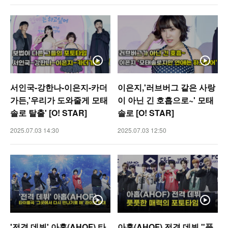
서인국-강한나-이은지-카더
이은지,'러브버그 같은 사랑
가든,'우리가 도와줄게 모태
이 아닌 긴 호흡으로~' 모태
솔로 탈출' [O! STAR]
솔로 [O! STAR]
2025.07.03 14:30
2025.07.03 12:50
'전격 데뷔' 아홉(AHOF) 타
아홉(AHOF) 전격 데뷔 "풋