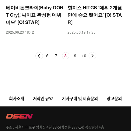
베이비돈크라이(Baby DON
힛지스 HITGS ‘데뷔 2개월
T Cry),'싸이표 완성형 데뷔
만에 승요 됐어요' [O! STA
미모' [O! STAR]
R]
2025.06.23 18:42
2025.06.19 17:35
6
7
8
9
10
회사소개
저작권 규약
기사구매 및 제휴문의
광고문의
주소
서울시 마포구 양화진 4길 33-5(합정동 377-14) 평강빌딩 4층