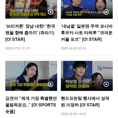
‘브리저튼’ 장남 내한! '한국
‘내남결’ 일본판 주역 코시바
팬들 향해 춤까지' (쥬라기)
후우카·사토 타케루 "귀여운
[O! STAR]
커플 포즈" [O! STAR]
2025.07.01 21:31
2025.06.26 20:45
김연아 “제게 가장 특별했던
핸드프린팅 행사에서 성덕
올림픽은요..” [O! SPORTS
된 이정하 [O! STAR]
숏폼]
2025.06.25 14:23