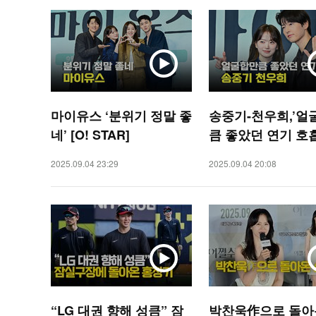
마이유스 ‘분위기 정말 좋
송중기-천우희,’얼
네’ [O! STAR]
큼 좋았던 연기 호흡’
STAR]
2025.09.04 23:29
2025.09.04 20:08
“LG 대권 향해 성큼” 잠
박찬욱作으로 돌아