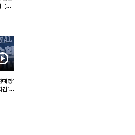
 [O!
판대장’
회견’