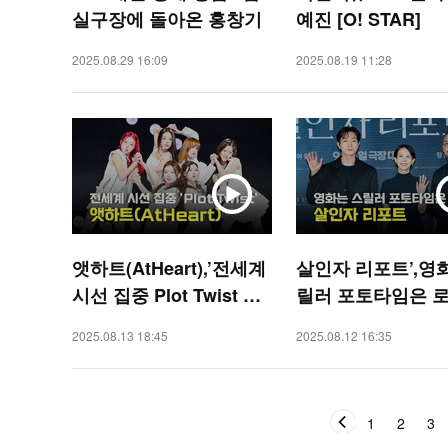
실구장에 돌아온 홍창기
예진 [O! STAR]
2025.08.29 16:09
2025.08.19 11:28
앳하트(AtHeart),’전세계
살인자 리포트’,영
시선 집중 Plot Twist 무
릴러 포토타임은 로
대’ [O! STAR]
[O! STAR]
2025.08.13 18:45
2025.08.12 16:35
1
2
3