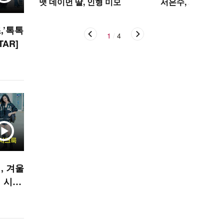
맷 데이먼 딸, 인형 미모
서은수, 사뿐사뿐
,’톡톡
1
/
4
TAR]
, 겨울
 시크