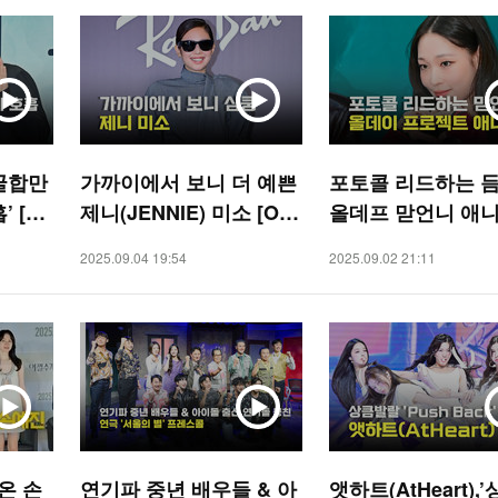
굴합만
가까이에서 보니 더 예쁜
포토콜 리드하는 
 [O!
제니(JENNIE) 미소 [O!
올데프 맏언니 애니 
STAR]
STAR]
2025.09.04 19:54
2025.09.02 21:11
온 손
연기파 중년 배우들 & 아
앳하트(AtHeart),