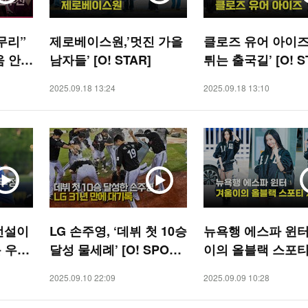
무리”
제로베이스원,’멋진 가을
클로즈 유어 아이즈
움 안우
남자들’ [O! STAR]
튀는 출국길’ [O! S
[O! S
2025.09.18 13:24
2025.09.18 13:10
전설이
LG 손주영, ‘데뷔 첫 10승
뉴욕행 에스파 윈터
 우정’
달성 물세례’ [O! SPORT
이의 올블랙 스포티
S]
룩 [O! STAR]
2025.09.10 22:09
2025.09.09 10:28