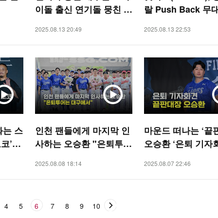
이돌 출신 연기돌 뭉친 연
랄 Push Back 무대’
극 '서울의 별' 프레스콜
STAR]
2025.08.13 20:49
2025.08.13 22:53
[O! STAR]
화는 스
인천 팬들에게 마지막 인
마운드 떠나는 ‘끝
코’
사하는 오승환 "은퇴투어
오승환 ‘은퇴 기자
는 대구에서" [O! SPOR
[O! SPORTS]
2025.08.08 18:14
2025.08.07 22:46
TS]
4
5
6
7
8
9
10