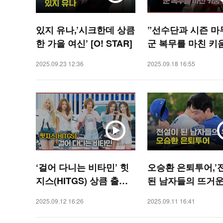
있지 유나,’시크한데 상큼
”선수단과 시즌 마
한 가을 여신’ [O! STAR]
군 복무를 마친 키
진, 1군 엔트리 등록
2025.09.23 12:36
2025.09.18 16:55
PORTS]
‘걸어 다니는 비타민’ 힛
오승환 은퇴투어,’
지스(HITGS) 상큼 출국
된 남자들의 뜨거운
길 [O! STAR]
[O! SPORTS]
2025.09.12 16:26
2025.09.11 16:41