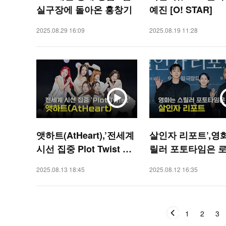
실구장에 돌아온 홍창기
예진 [O! STAR]
2025.08.29 16:09
2025.08.19 11:28
앳하트(AtHeart),’전세계
살인자 리포트’,영
시선 집중 Plot Twist 무
릴러 포토타임은 로
대’ [O! STAR]
[O! STAR]
2025.08.13 18:45
2025.08.12 16:35
1
2
3