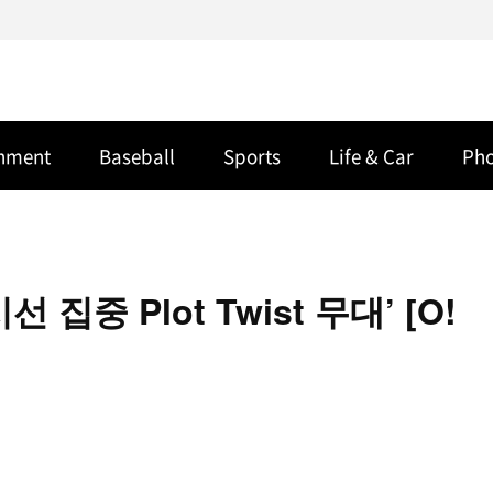
inment
Baseball
Sports
Life & Car
Ph
선 집중 Plot Twist 무대’ [O!