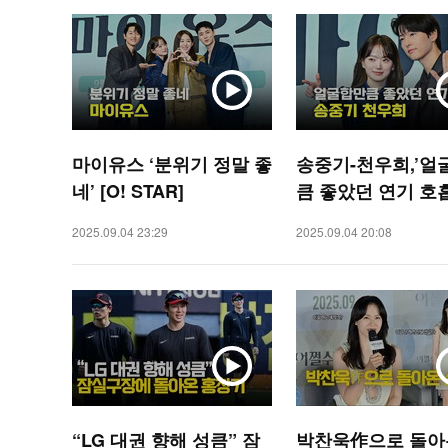
마이유스 ‘분위기 정말 좋
송중기-천우희,’얼
네’ [O! STAR]
큼 좋았던 연기 호흡’
STAR]
2025.09.04 23:29
2025.09.04 20:08
“LG 대권 향해 성큼” 잠
박찬욱作으로 돌아