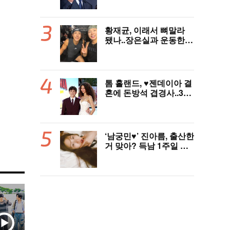
황재균, 이래서 뼈말라
됐나..장은실과 운동한
이유 있었네 '목숨 걸고
추격'(술래게임)
톰 홀랜드, ♥︎젠데이아 결
혼에 돈방석 겹경사..350
억원 번다 [Oh!llywood]
‘남궁민♥’ 진아름, 출산한
거 맞아? 득남 1주일 만
에 근황 공개 ‘여전한 미
모’