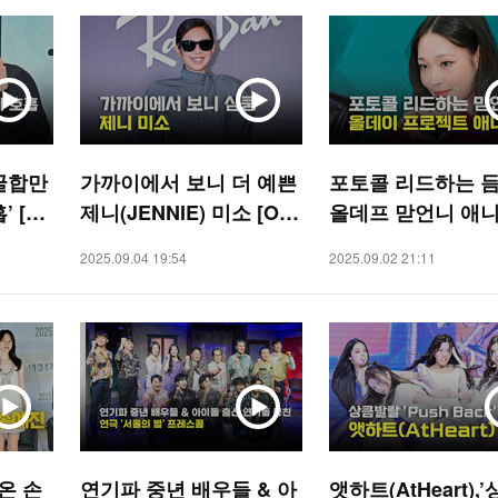
굴합만
가까이에서 보니 더 예쁜
포토콜 리드하는 
 [O!
제니(JENNIE) 미소 [O!
올데프 맏언니 애니 
STAR]
STAR]
2025.09.04 19:54
2025.09.02 21:11
온 손
연기파 중년 배우들 & 아
앳하트(AtHeart),