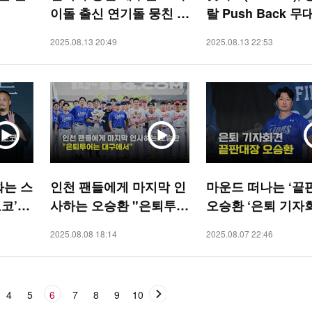
이돌 출신 연기돌 뭉친 연
랄 Push Back 무대’
극 '서울의 별' 프레스콜
STAR]
2025.08.13 20:49
2025.08.13 22:53
[O! STAR]
화는 스
인천 팬들에게 마지막 인
마운드 떠나는 ‘끝
코’
사하는 오승환 "은퇴투어
오승환 ‘은퇴 기자
는 대구에서" [O! SPOR
[O! SPORTS]
2025.08.08 18:14
2025.08.07 22:46
TS]
4
5
6
7
8
9
10