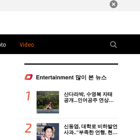
oto
Video
Entertainment 많이 본 뉴스
산다라박, 수영복 자태
공개...인어공주 연상케
하는 비키니+갈색머리
신동엽, 대학로 비하발언
사과..“부족한 언행, 현장
노고 배려 못했다” [전문]