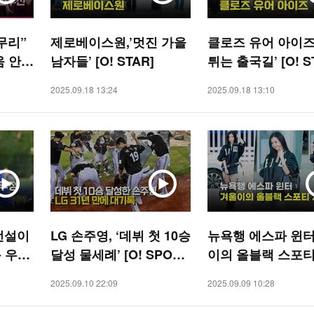
무리”
제로베이스원,’멋진 가을
클로즈 유어 아이즈
움 안우
남자들’ [O! STAR]
튀는 출국길’ [O! S
[O! S
2025.09.18 13:24
2025.09.18 13:10
전설이
LG 손주영, ‘데뷔 첫 10승
뉴욕행 에스파 윈터
 우정’
달성 물세례’ [O! SPORT
이의 올블랙 스포티
S]
룩 [O! STAR]
2025.09.10 22:09
2025.09.09 10:28