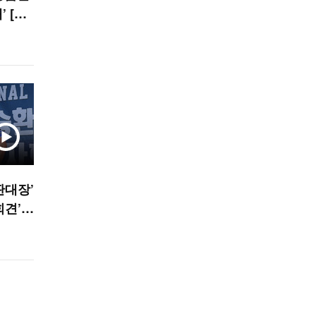
 [O!
판대장’
회견’