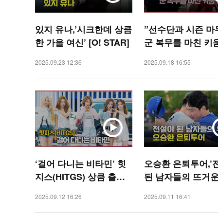
있지 유나,’시크한데 상큼
”선수단과 시즌 마
한 가을 여신’ [O! STAR]
군 복무를 마친 키
진, 1군 엔트리 등록
2025.09.23 12:36
2025.09.18 16:55
PORTS]
‘걸어 다니는 비타민’ 힛
오승환 은퇴투어,’
지스(HITGS) 상큼 출국
된 남자들의 뜨거운
길 [O! STAR]
[O! SPORTS]
2025.09.12 16:26
2025.09.11 16:41