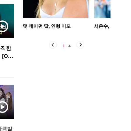
맷 데이먼 딸, 인형 미모
서은수, 사뿐사뿐
1
/
4
듬직한
[O!
’상큼발