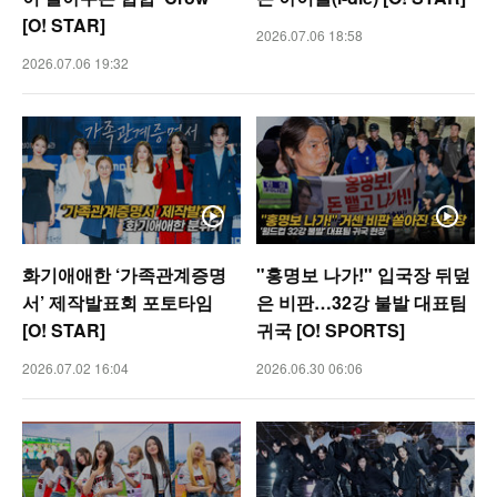
[O! STAR]
2026.07.06 18:58
2026.07.06 19:32
화기애애한 ‘가족관계증명
"홍명보 나가!" 입국장 뒤덮
서’ 제작발표회 포토타임
은 비판…32강 불발 대표팀
[O! STAR]
귀국 [O! SPORTS]
2026.07.02 16:04
2026.06.30 06:06