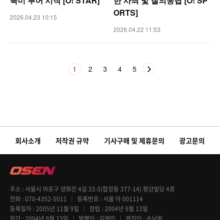
북미 투어 시작 [O! STAR]
한 사죄 및 질의응답 [O! SP
ORTS]
2026.04.23 10:15
2026.04.22 11:53
1
2
3
4
5
회사소개
저작권 규약
기사구매 및 제휴문의
광고문의
주소
서울시 마포구 양화진 4길 33-5(합정동 377-14) 평강빌딩 4층
전화
070-4352-5011
등록번호
서울 아 001114
등록일자
2005년 11월 9일
창립
2004년 9월 13일
창간
2004년 9월 23일
발행인
김영민
편집인
손남원