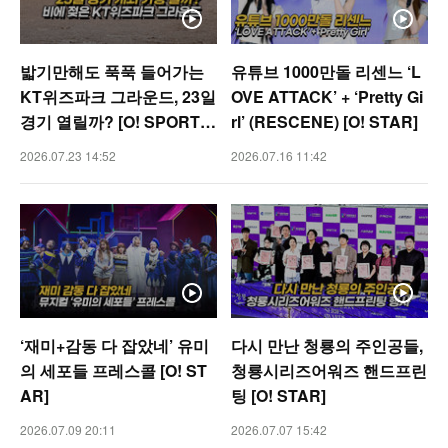
밟기만해도 푹푹 들어가는
유튜브 1000만돌 리센느 ‘L
KT위즈파크 그라운드, 23일
OVE ATTACK’ + ‘Pretty Gi
경기 열릴까? [O! SPORTS
rl’ (RESCENE) [O! STAR]
숏폼]
2026.07.23 14:52
2026.07.16 11:42
‘재미+감동 다 잡았네’ 유미
다시 만난 청룡의 주인공들,
의 세포들 프레스콜 [O! ST
청룡시리즈어워즈 핸드프린
AR]
팅 [O! STAR]
2026.07.09 20:11
2026.07.07 15:42