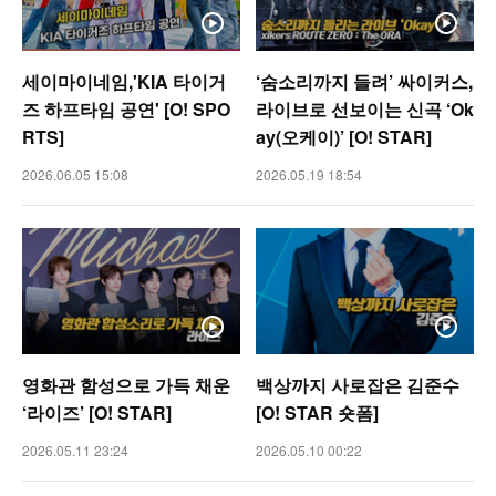
세이마이네임,'KIA 타이거
‘숨소리까지 들려’ 싸이커스,
즈 하프타임 공연' [O! SPO
라이브로 선보이는 신곡 ‘Ok
RTS]
ay(오케이)’ [O! STAR]
2026.06.05 15:08
2026.05.19 18:54
영화관 함성으로 가득 채운
백상까지 사로잡은 김준수
‘라이즈’ [O! STAR]
[O! STAR 숏폼]
2026.05.11 23:24
2026.05.10 00:22