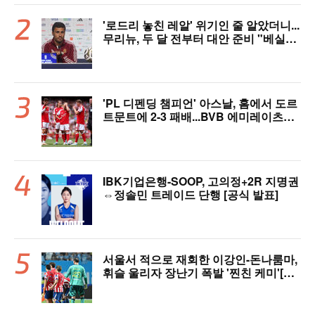
'로드리 놓친 레알' 위기인 줄 알았더니...
무리뉴, 두 달 전부터 대안 준비 "베실바
가 있다"
'PL 디펜딩 챔피언' 아스날, 홈에서 도르
트문트에 2-3 패배...BVB 에미레이츠컵
우승
IBK기업은행-SOOP, 고의정+2R 지명권
⇔정솔민 트레이드 단행 [공식 발표]
서울서 적으로 재회한 이강인-돈나룸마,
휘슬 울리자 장난기 폭발 '찐친 케미'[이
대선의 모멘트]