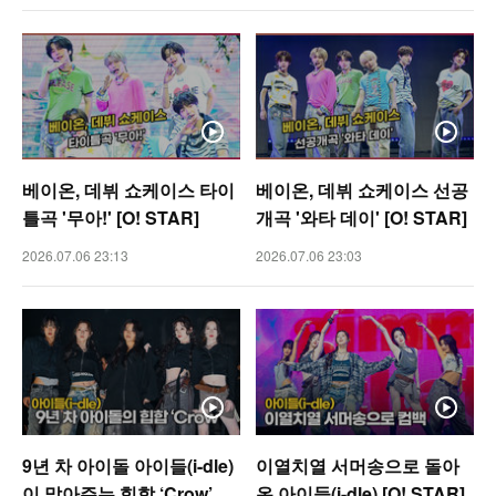
베이온, 데뷔 쇼케이스 타이
베이온, 데뷔 쇼케이스 선공
틀곡 '무아!' [O! STAR]
개곡 '와타 데이' [O! STAR]
2026.07.06 23:13
2026.07.06 23:03
9년 차 아이돌 아이들(i-dle)
이열치열 서머송으로 돌아
이 말아주는 힙합 ‘Crow’
온 아이들(i-dle) [O! STAR]