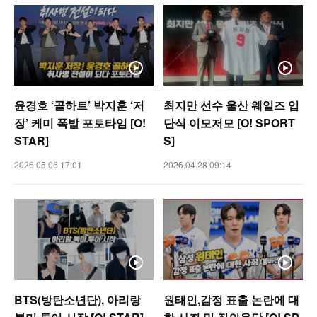
윤경호 ‘골하트’ 박지훈 ‘저
최지만 선수 울산 웨일즈 입
장’ 케미 폭발 포토타임 [O!
단식 이모저모 [O! SPORT
STAR]
S]
2026.05.06 17:01
2026.04.28 09:14
BTS(방탄소년단), 아리랑
원태인,감정 표출 논란에 대