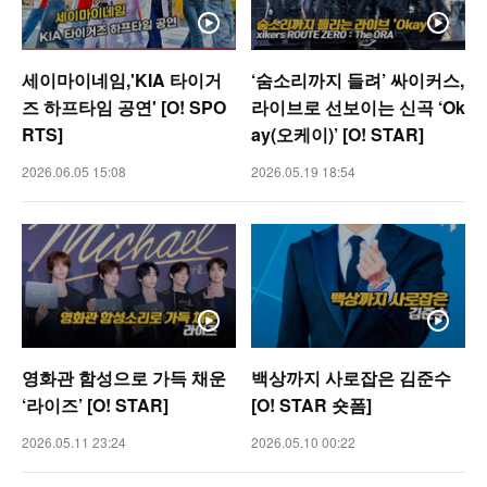
세이마이네임,'KIA 타이거
‘숨소리까지 들려’ 싸이커스,
즈 하프타임 공연' [O! SPO
라이브로 선보이는 신곡 ‘Ok
RTS]
ay(오케이)’ [O! STAR]
2026.06.05 15:08
2026.05.19 18:54
영화관 함성으로 가득 채운
백상까지 사로잡은 김준수
‘라이즈’ [O! STAR]
[O! STAR 숏폼]
2026.05.11 23:24
2026.05.10 00:22