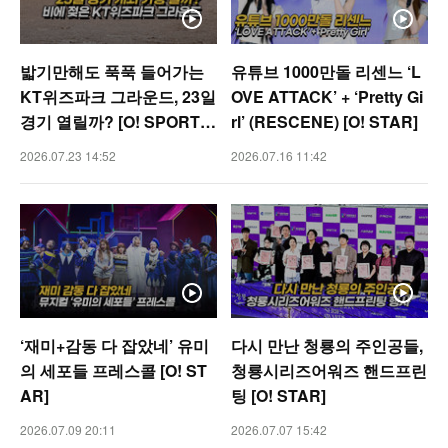
밟기만해도 푹푹 들어가는
유튜브 1000만돌 리센느 ‘L
KT위즈파크 그라운드, 23일
OVE ATTACK’ + ‘Pretty Gi
경기 열릴까? [O! SPORTS
rl’ (RESCENE) [O! STAR]
숏폼]
2026.07.23 14:52
2026.07.16 11:42
‘재미+감동 다 잡았네’ 유미
다시 만난 청룡의 주인공들,
의 세포들 프레스콜 [O! ST
청룡시리즈어워즈 핸드프린
AR]
팅 [O! STAR]
2026.07.09 20:11
2026.07.07 15:42