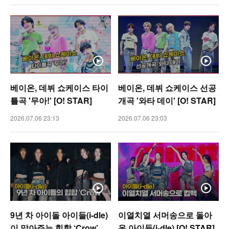
베이온, 데뷔 쇼케이스 타이
베이온, 데뷔 쇼케이스 선공
틀곡 '무아!' [O! STAR]
개곡 '와타 데이' [O! STAR]
2026.07.06 23:13
2026.07.06 23:03
9년 차 아이돌 아이들(i-dle)
이열치열 서머송으로 돌아
이 말아주는 힙합 ‘Crow’
온 아이들(i-dle) [O! STAR]