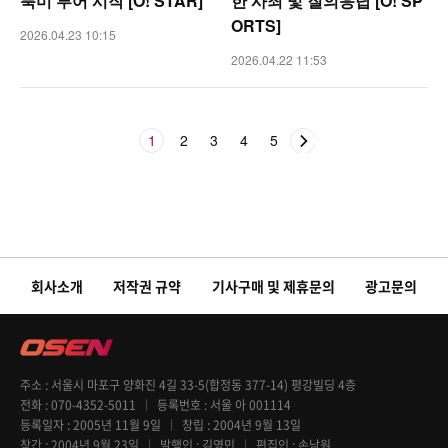
북미 투어 시작 [O! STAR]
한 사죄 및 질의응답 [O! SP
ORTS]
2026.04.23 10:15
2026.04.22 11:53
1
2
3
4
5
회사소개
저작권 규약
기사구매 및 제휴문의
광고문의
주소
서울시 마포구 양화진 4길 33-5(합정동 377-14) 평강빌딩 4층
전화
070-4352-5011
등록번호
서울 아 001114
등록일자
2005년 11월 9일
창립
2004년 9월 13일
창간
2004년 9월 23일
발행인
김영민
편집인
손남원