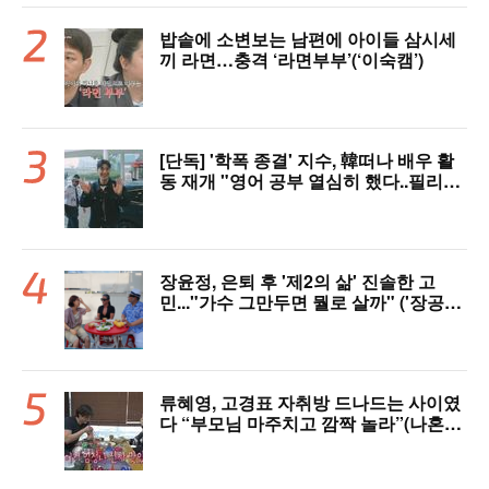
밥솥에 소변보는 남편에 아이들 삼시세
끼 라면…충격 ‘라면부부’(‘이숙캠’)
[단독] '학폭 종결' 지수, 韓떠나 배우 활
동 재개 "영어 공부 열심히 했다..필리핀
서 많이 배워"(인터뷰)
장윤정, 은퇴 후 '제2의 삶' 진솔한 고
민..."가수 그만두면 뭘로 살까" ('장공장
장윤정')
류혜영, 고경표 자취방 드나드는 사이였
다 “부모님 마주치고 깜짝 놀라”(나혼자
산다)