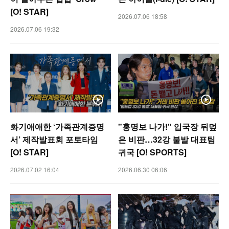
[O! STAR]
2026.07.06 18:58
2026.07.06 19:32
화기애애한 ‘가족관계증명
"홍명보 나가!" 입국장 뒤덮
서’ 제작발표회 포토타임
은 비판…32강 불발 대표팀
[O! STAR]
귀국 [O! SPORTS]
2026.07.02 16:04
2026.06.30 06:06