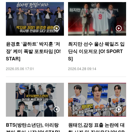
윤경호 ‘골하트’ 박지훈 ‘저
최지만 선수 울산 웨일즈 입
장’ 케미 폭발 포토타임 [O!
단식 이모저모 [O! SPORT
STAR]
S]
2026.05.06 17:01
2026.04.28 09:14
BTS(방탄소년단), 아리랑
원태인,감정 표출 논란에 대