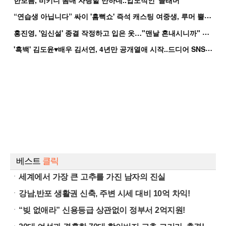
한보름, 비키니 몸매 자랑할 만하네..압도적인 '글래머'
“
연습생 아닙니다” 싸이 '흠뻑쇼' 즉석 캐스팅 여중생, 루머 뿔났다[Oh!쎈 이...
홍
진영, '임신설' 종결 작정하고 입은 옷…"맨날 혼내시니까" 억울
'
흑백' 김도윤♥배우 김서연, 4년만 공개열애 시작..드디어 SNS에 노출 [핫피...