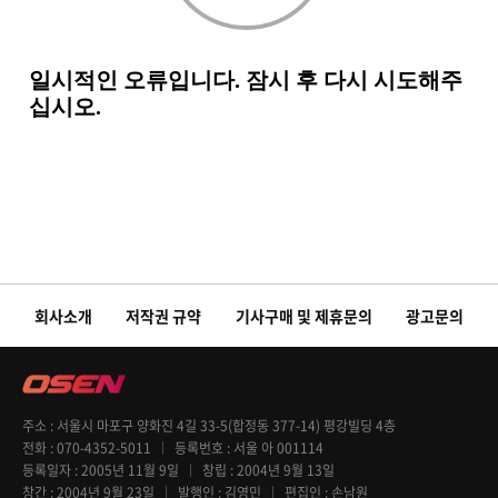
회사소개
저작권 규약
기사구매 및 제휴문의
광고문의
주소
서울시 마포구 양화진 4길 33-5(합정동 377-14) 평강빌딩 4층
전화
070-4352-5011
등록번호
서울 아 001114
등록일자
2005년 11월 9일
창립
2004년 9월 13일
창간
2004년 9월 23일
발행인
김영민
편집인
손남원