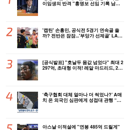
이임생의 반격 "홍명보 선임 기록 남아
있다"…문체부와 법정 공방 나선다
'캡틴' 손흥민, 공식전 5경기 연속골 쏠
까? 전반은 잠잠...'부앙가 선제골' LAF
C, 과달라하라와 1-1 전반 종료
[공식발표] "호날두 몸값 넘었다" 최대 2
297억, 초대형 이적! 레알 마드리드, 21
살 디오망데 품었다..."구단 역사상 가장
비싼 영입"
‘축구협회 대체 얼마나 더 썩었나?’ A매
치 온 외국인 심판에게 성접대 관행 “그
래야 잘 불어주지 않겠나?”
아스날 이적설에 "연봉 485억 드릴게"