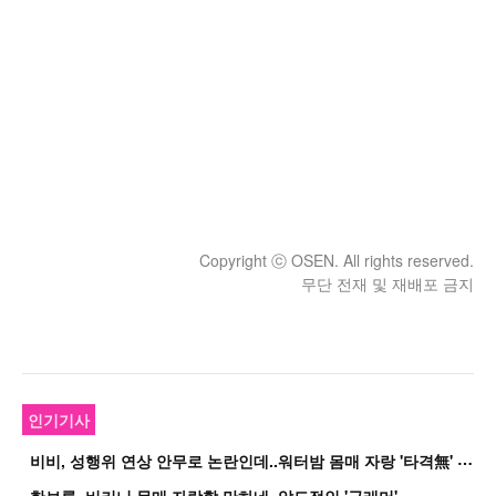
Copyright ⓒ OSEN. All rights reserved.
무단 전재 및 재배포 금지
인기기사
비
비, 성행위 연상 안무로 논란인데..워터밤 몸매 자랑 '타격無' 근황