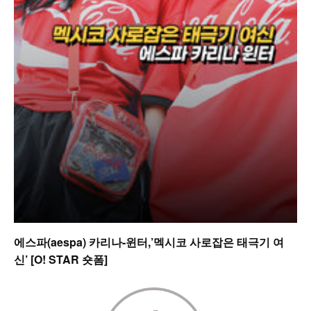
에스파(aespa) 카리나-윈터,’멕시코 사로잡은 태극기 여
신’ [O! STAR 숏폼]