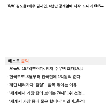
'
흑백' 김도윤♥배우 김서연, 4년만 공개열애 시작..드디어 SNS에 노출 [핫피...