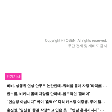
Copyright ⓒ OSEN. All rights reserved.
무단 전재 및 재배포 금지
인기기사
비
비, 성행위 연상 안무로 논란인데..워터밤 몸매 자랑 '타격無' 근황
한보름, 비키니 몸매 자랑할 만하네..압도적인 '글래머'
“
연습생 아닙니다” 싸이 '흠뻑쇼' 즉석 캐스팅 여중생, 루머 뿔났다[Oh!쎈 이...
홍
진영, '임신설' 종결 작정하고 입은 옷…"맨날 혼내시니까" 억울