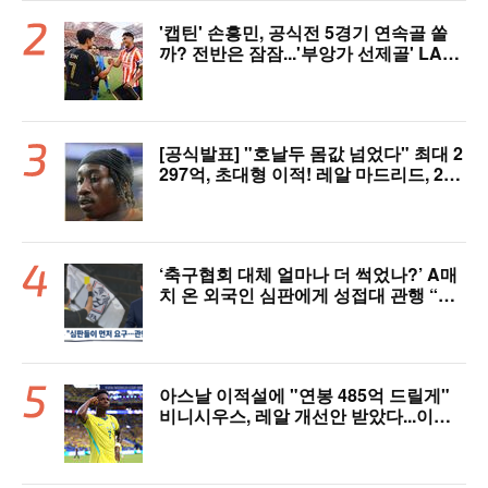
'캡틴' 손흥민, 공식전 5경기 연속골 쏠
까? 전반은 잠잠...'부앙가 선제골' LAF
C, 과달라하라와 1-1 전반 종료
[공식발표] "호날두 몸값 넘었다" 최대 2
297억, 초대형 이적! 레알 마드리드, 21
살 디오망데 품었다..."구단 역사상 가장
비싼 영입"
‘축구협회 대체 얼마나 더 썩었나?’ A매
치 온 외국인 심판에게 성접대 관행 “그
래야 잘 불어주지 않겠나?”
아스날 이적설에 "연봉 485억 드릴게"
비니시우스, 레알 개선안 받았다...이제
선택은 선수 몫