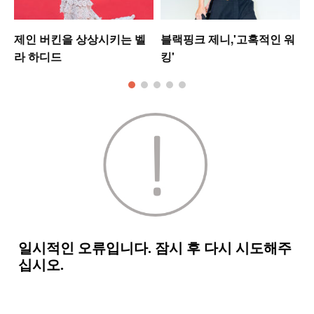
업
제인 버킨을 상상시키는 벨
블랙핑크 제니,'고혹적인 워
라 하디드
킹'