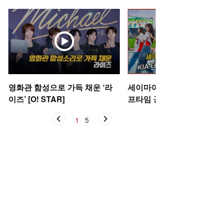
영화관 함성으로 가득 채운 ‘라
세이마이네임,'KIA 타이거
이즈’ [O! STAR]
프타임 공연' [O! SPORTS
1
/
5