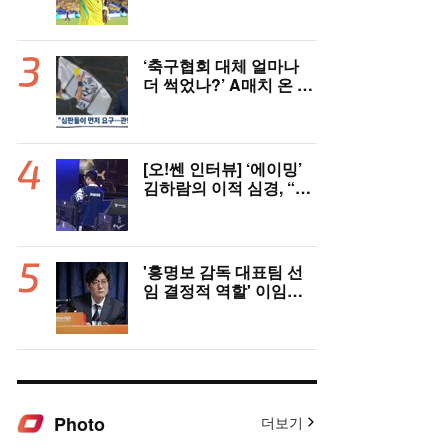
스, 레알 개선안 받았다...
이제 선택은 선수 몫
‘축구협회 대체 얼마나
더 썩었나?’ A매치 온 외
국인 심판에게 성접대 관
행 “그래야 잘 불어주지
않겠나?”
[오!쎈 인터뷰] ‘에이밍’
김하람의 이적 심경, “더
이야기하면 서로 상처,
팀에 피해 주기 싫어”
'홍명보 감독 대표팀 선
임 결정적 역할' 이임생
의 반격 "홍명보 선임 기
록 남아 있다"…문체부
와 법정 공방 나선다
Photo
더보기