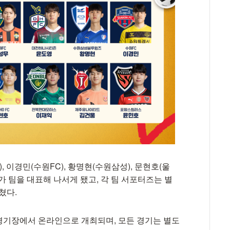
, 이경민(수원FC), 황명현(수원삼성), 문현호(울
항)가 팀을 대표해 나서게 됐고, 각 팀 서포터즈는 별
쳤다.
 경기장에서 온라인으로 개최되며, 모든 경기는 별도