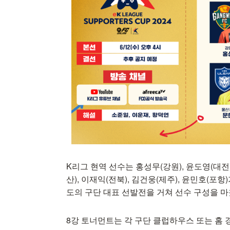
K리그 현역 선수는 홍성무(강원), 윤도영(대전)
산), 이재익(전북), 김건웅(제주), 윤민호(포
도의 구단 대표 선발전을 거쳐 선수 구성을 마
8강 토너먼트는 각 구단 클럽하우스 또는 홈