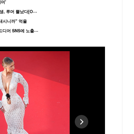
머'
“
연습생 아닙니다” 싸이 '흠뻑쇼' 즉석 캐스팅 여중생, 루머 뿔났다[Oh!쎈 이...
혼내시니까" 억울
'
흑백' 김도윤♥배우 김서연, 4년만 공개열애 시작..드디어 SNS에 노출 [핫피...