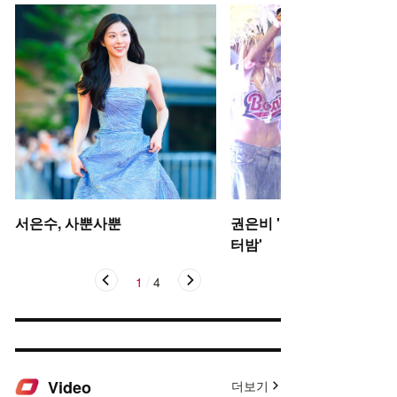
서은수, 사뿐사뿐
권은비 '야구장 더위 날리는
터밤'
1
/
4
Video
더보기