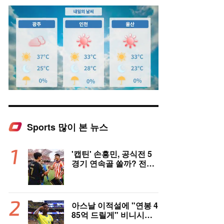
Sports 많이 본 뉴스
Mute
'캡틴' 손흥민, 공식전 5
경기 연속골 쏠까? 전반
은 잠잠...'부앙가 선제골'
LAFC, 과달라하라와 1-
1 전반 종료
아스날 이적설에 "연봉 4
85억 드릴게" 비니시우