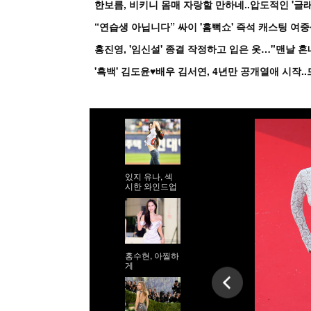
한보름, 비키니 몸매 자랑할 만하네..압도적인 '글래
홍진영, '임신설' 종결 작정하고 입은 옷…"맨날 
있지 유나, 섹
시한 와인드업
홍수현, 아찔하
게