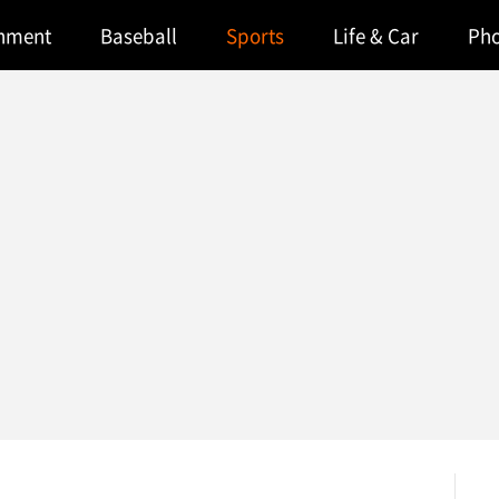
inment
Baseball
Sports
Life & Car
Ph