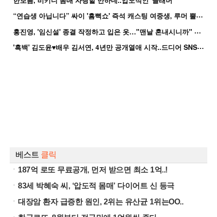
한보름, 비키니 몸매 자랑할 만하네..압도적인 '글래머'
“
연습생 아닙니다” 싸이 '흠뻑쇼' 즉석 캐스팅 여중생, 루머 뿔났다[Oh!쎈 이...
홍
진영, '임신설' 종결 작정하고 입은 옷…"맨날 혼내시니까" 억울
'
흑백' 김도윤♥배우 김서연, 4년만 공개열애 시작..드디어 SNS에 노출 [핫피...