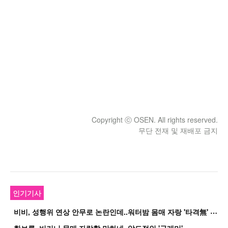
Copyright ⓒ OSEN. All rights reserved.
무단 전재 및 재배포 금지
인기기사
비
비, 성행위 연상 안무로 논란인데..워터밤 몸매 자랑 '타격無' 근황