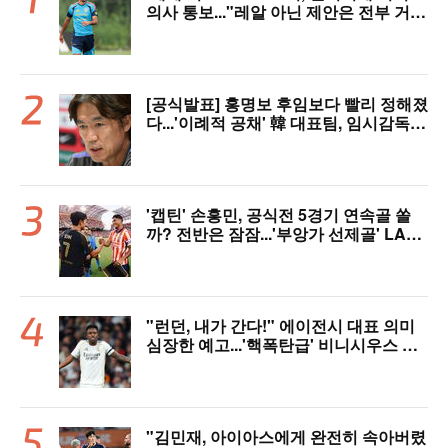
의사 통보..."레알 아닌 제안은 전부 거
절" 구두 합의설까지
[공식발표] 홍명보 후임보다 빨리 정해졌
다...'이례적 공채' 韓 대표팀, 임시감독
데뷔 무대 확정! 9월 A매치 에콰도르·우
루과이와 2연전
'캡틴' 손흥민, 공식전 5경기 연속골 쏠
까? 전반은 잠잠...'부앙가 선제골' LAF
C, 과달라하라와 1-1 전반 종료
"런던, 내가 간다!" 에이전시 대표 의미
심장한 예고...'핵폭탄급' 비니시우스 아
스날행 불붙었다
"김민재, 아이아스에게 완전히 속아버렸