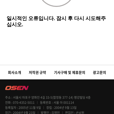
회사소개
저작권 규약
기사구매 및 제휴문의
광고문의
주소
서울시 마포구 양화진 4길 33-5(합정동 377-14) 평강빌딩 4층
전화
070-4352-5011
등록번호
서울 아 001114
등록일자
2005년 11월 9일
창립
2004년 9월 13일
창간
2004년 9월 23일
발행인
김영민
편집인
손남원