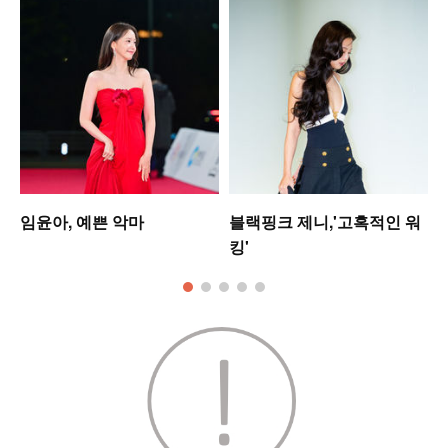
는
임윤아, 예쁜 악마
블랙핑크 제니,'고혹적인 워
킹'