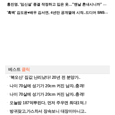
홍
진영, '임신설' 종결 작정하고 입은 옷…"맨날 혼내시니까" 억울
'
흑백' 김도윤♥배우 김서연, 4년만 공개열애 시작..드디어 SNS에 노출 [핫피...