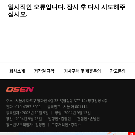
회사소개
저작권 규약
기사구매 및 제휴문의
광고문의
주소
서울시 마포구 양화진 4길 33-5(합정동 377-14) 평강빌딩 4층
전화
070-4352-5011
등록번호
서울 아 001114
등록일자
2005년 11월 9일
창립
2004년 9월 13일
창간
2004년 9월 23일
발행인
김영민
편집인
손남원
청소년보호책임자
김영민
고충처리인
강희수
OSEN의 모든 기사(콘텐츠)는 저작권법의 보호를 받으며, 무단 전재 복사 배포 등을