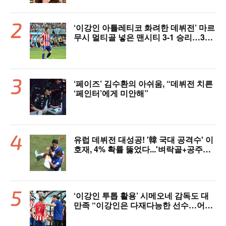
‘이강인 아틀레티코 화려한 데뷔전’ 마르
무시 멀티골 넣은 맨시티 3-1 승리…3년
전 패배 복수 성공 [오!쎈 상암]
‘페이즈’ 김수환의 아쉬움, “데뷔전 치른
‘페인터’에게 미안해”
유럽 데뷔전 대성공! '韓 국대 공격수' 이
호재, 4% 확률 뚫었다...'벼락골+공주님
안기' 시선강탈→"믿기 힘든 드라마"
‘이강인 투톱 활용’ 시메오네 감독도 대
만족 “이강인은 다재다능한 선수…어떤
포지션이든 OK” [현장 인터뷰]