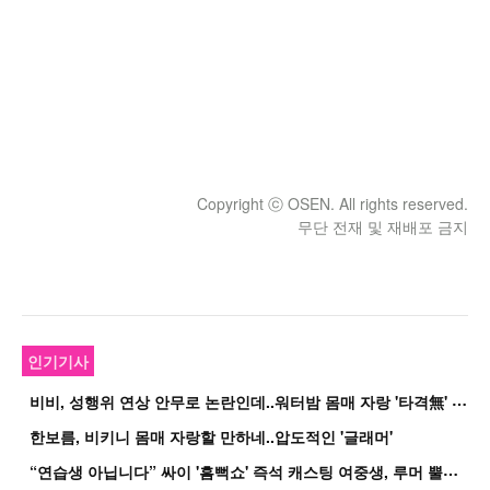
Copyright ⓒ OSEN. All rights reserved.
무단 전재 및 재배포 금지
인기기사
비
비, 성행위 연상 안무로 논란인데..워터밤 몸매 자랑 '타격無' 근황
한보름, 비키니 몸매 자랑할 만하네..압도적인 '글래머'
“
연습생 아닙니다” 싸이 '흠뻑쇼' 즉석 캐스팅 여중생, 루머 뿔났다[Oh!쎈 이...