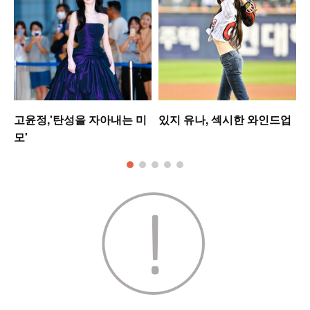
워
고윤정,'탄성을 자아내는 미
있지 유나, 섹시한 와인드업
모'