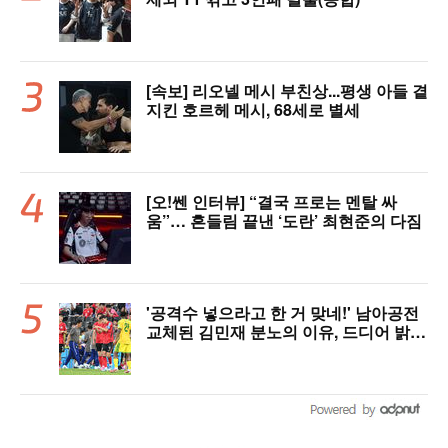
[속보] 리오넬 메시 부친상...평생 아들 곁
지킨 호르헤 메시, 68세로 별세
[오!쎈 인터뷰] “결국 프로는 멘탈 싸
움”… 흔들림 끝낸 ‘도란’ 최현준의 다짐
'공격수 넣으라고 한 거 맞네!' 남아공전
교체된 김민재 분노의 이유, 드디어 밝혀
졌다!