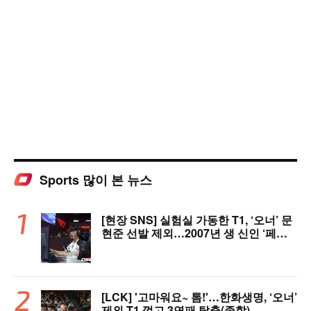
Sports 많이 본 뉴스
[현장 SNS] 실험실 가동한 T1, ‘오너’ 문
현준 선발 제외…2007년 생 신인 ‘페인
터’ 출전
[LCK] '고마워요~ 톰!'…한화생명, ‘오너’
제외 T1 꺾고 3연패 탈출(종합)