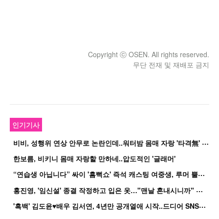
Copyright ⓒ OSEN. All rights reserved.
무단 전재 및 재배포 금지
인기기사
비
비, 성행위 연상 안무로 논란인데..워터밤 몸매 자랑 '타격無' 근황
한보름, 비키니 몸매 자랑할 만하네..압도적인 '글래머'
“
연습생 아닙니다” 싸이 '흠뻑쇼' 즉석 캐스팅 여중생, 루머 뿔났다[Oh!쎈 이...
홍
진영, '임신설' 종결 작정하고 입은 옷…"맨날 혼내시니까" 억울
'
흑백' 김도윤♥배우 김서연, 4년만 공개열애 시작..드디어 SNS에 노출 [핫피...